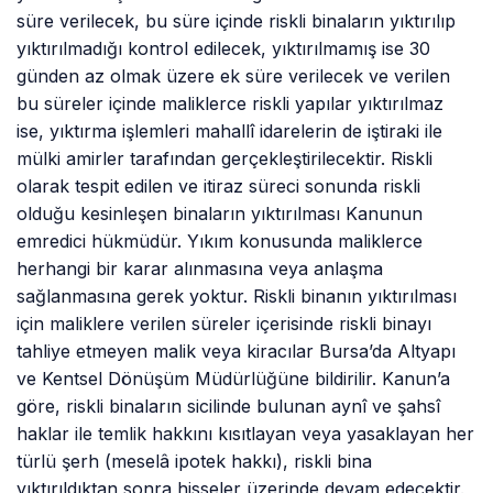
süre verilecek, bu süre içinde riskli binaların yıktırılıp
yıktırılmadığı kontrol edilecek, yıktırılmamış ise 30
günden az olmak üzere ek süre verilecek ve verilen
bu süreler içinde maliklerce riskli yapılar yıktırılmaz
ise, yıktırma işlemleri mahallî idarelerin de iştiraki ile
mülki amirler tarafından gerçekleştirilecektir. Riskli
olarak tespit edilen ve itiraz süreci sonunda riskli
olduğu kesinleşen binaların yıktırılması Kanunun
emredici hükmüdür. Yıkım konusunda maliklerce
herhangi bir karar alınmasına veya anlaşma
sağlanmasına gerek yoktur. Riskli binanın yıktırılması
için maliklere verilen süreler içerisinde riskli binayı
tahliye etmeyen malik veya kiracılar Bursa’da Altyapı
ve Kentsel Dönüşüm Müdürlüğüne bildirilir. Kanun’a
göre, riskli binaların sicilinde bulunan aynî ve şahsî
haklar ile temlik hakkını kısıtlayan veya yasaklayan her
türlü şerh (meselâ ipotek hakkı), riskli bina
yıktırıldıktan sonra hisseler üzerinde devam edecektir.