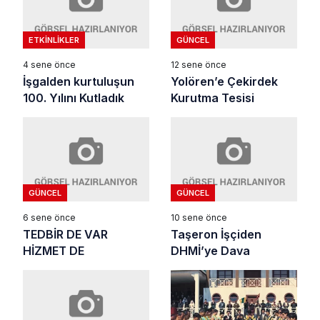
ETKINLIKLER
GÜNCEL
4 sene önce
12 sene önce
İşgalden kurtuluşun
Yolören’e Çekirdek
100. Yılını Kutladık
Kurutma Tesisi
GÜNCEL
GÜNCEL
6 sene önce
10 sene önce
TEDBİR DE VAR
Taşeron İşçiden
HİZMET DE
DHMİ’ye Dava