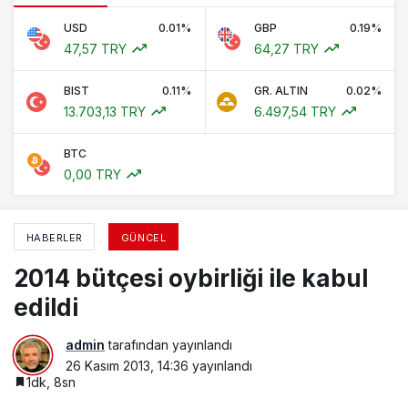
USD
0.01%
GBP
0.19%
47,57 TRY
64,27 TRY
BIST
0.11%
GR. ALTIN
0.02%
13.703,13 TRY
6.497,54 TRY
BTC
0,00 TRY
HABERLER
GÜNCEL
2014 bütçesi oybirliği ile kabul
edildi
admin
tarafından yayınlandı
26 Kasım 2013, 14:36
yayınlandı
1dk, 8sn