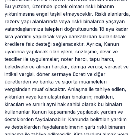
Bu yüzden, üzerinde ipotek olması riskli binanın
yıktırılmasına engel teşkil etmeyecektir. Riskli alanlarda,
rezerv yapı alanlarında veya riskli binalarda yaşayan
vatandaşlarımıza talepleri doğrultusunda 18 aya kadar
kira yardımı yapılacak veya bankalardan kullanılacak
kredilere faiz desteği sağlanacaktır. Ayrıca, Kanun
uyarınca yapılacak olan işlem, sözleşme, devir ve
tesciller ile uygulamalar; noter harcı, tapu harcı,
belediyelerce alınan harçlar, damga vergisi, veraset ve
intikal vergisi, döner sermaye ücreti ve diğer
ücretlerden ve banka ve sigorta muameleleri
vergisinden muaf olacaktır. Anlaşma ile tahliye edilen,
yıktırılan veya kamulaştırılan binaların; malikleri,
kiracıları ve sınırlı ayni hak sahibi olarak bu binaları
kullananlar Kanun kapsamında yapılacak yardım ve
desteklerden faydalanabilir. Kanunda belirtilen yardım
ve desteklerden faydalanabilmenin şartı riskli binanın
anlaşma ile tahliye edilmesidir. Kira yardımı almak veya