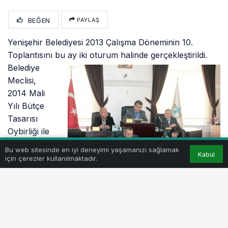
BEĞEN
PAYLAŞ
Yenişehir Belediyesi 2013 Çalışma Döneminin 10.
Toplantısını bu ay iki
oturum halinde gerçekleştirildi.
Belediye
Meclisi,
2014 Mali
Yılı Bütçe
Tasarısı
Oybirliği ile
kabul etti.
Bu web sitesinde en iyi deneyimi yaşamanızı sağlamak
Kabul
2014 yılı
için çerezler kullanılmaktadır.
toplam
bütçesi 50 milyon olarak kesinlik kazandı. Bütçe, 13
milyon borçlanmayı esas alıyor.