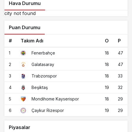
Hava Durumu
city not found
Puan Durumu
#
Takım Adı
O
P
1
18
47
Fenerbahçe
2
18
47
Galatasaray
3
18
33
Trabzonspor
4
19
32
Beşiktaş
5
18
29
Mondihome Kayserispor
6
19
29
Çaykur Rizespor
Piyasalar