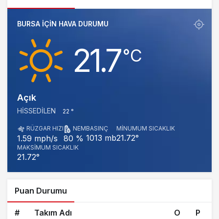
BURSA IÇIN HAVA DURUMU
21.7
‎°C
Açık
HISSEDILEN
22 °
RÜZGAR HIZI
NEM
BASINÇ
MINUMUM SICAKLIK
1013 mb
21.72°
1.59 mph/s
80 %
MAKSIMUM SICAKLIK
21.72°
Puan Durumu
#
Takım Adı
O
P