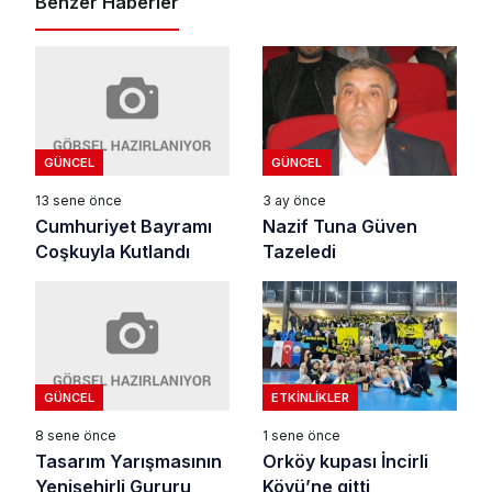
Benzer Haberler
GÜNCEL
GÜNCEL
13 sene önce
3 ay önce
Cumhuriyet Bayramı
Nazif Tuna Güven
Coşkuyla Kutlandı
Tazeledi
GÜNCEL
ETKINLIKLER
8 sene önce
1 sene önce
Tasarım Yarışmasının
Orköy kupası İncirli
Yenişehirli Gururu
Köyü’ne gitti