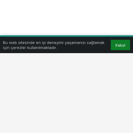
Bu web sitesinde en iyi deneyimi yaşamanızı sağlamak
Kabul
için çerezler kullanılmaktadır.
Bursa Karayolu üzerinde, Sağlık Bakanlığına tahsisi
yapılan, 15.600 m² arsa üzerinde projeleri
hazırlanarak kamuoyuyla paylaşılan, 16.500 m² inşaat
alanlı hastane projesinin kapsamı genişletildi.