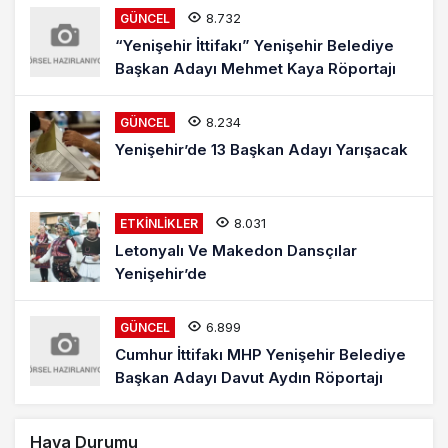
8.732
GÜNCEL
“Yenişehir İttifakı” Yenişehir Belediye
Başkan Adayı Mehmet Kaya Röportajı
8.234
GÜNCEL
Yenişehir’de 13 Başkan Adayı Yarışacak
8.031
ETKINLIKLER
Letonyalı Ve Makedon Dansçılar
Yenişehir’de
6.899
GÜNCEL
Cumhur İttifakı MHP Yenişehir Belediye
Başkan Adayı Davut Aydın Röportajı
Hava Durumu