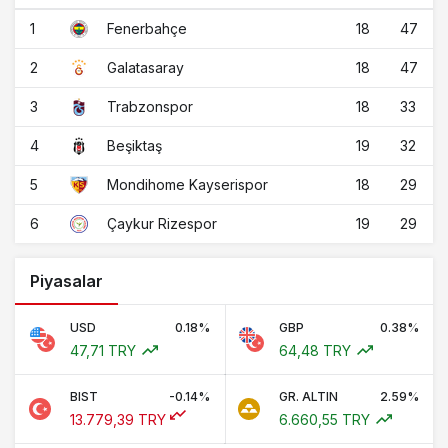
1
18
47
Fenerbahçe
2
18
47
Galatasaray
3
18
33
Trabzonspor
4
19
32
Beşiktaş
5
18
29
Mondihome Kayserispor
6
19
29
Çaykur Rizespor
Piyasalar
USD
0.18%
GBP
0.38%
47,71 TRY
64,48 TRY
BIST
-0.14%
GR. ALTIN
2.59%
13.779,39 TRY
6.660,55 TRY