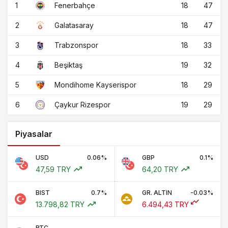
1
18
47
Fenerbahçe
2
18
47
Galatasaray
3
18
33
Trabzonspor
4
19
32
Beşiktaş
5
18
29
Mondihome Kayserispor
6
19
29
Çaykur Rizespor
Piyasalar
USD
0.06%
GBP
0.1%
47,59 TRY
64,20 TRY
BIST
0.7%
GR. ALTIN
-0.03%
13.798,82 TRY
6.494,43 TRY
BTC