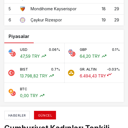
5
18
29
Mondihome Kayserispor
6
19
29
Çaykur Rizespor
Piyasalar
USD
0.06%
GBP
0.1%
47,59 TRY
64,20 TRY
BIST
0.7%
GR. ALTIN
-0.03%
13.798,82 TRY
6.494,43 TRY
BTC
0,00 TRY
HABERLER
GÜNCEL