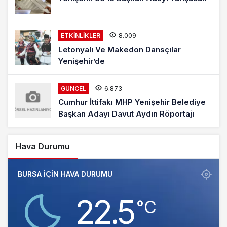
8.009
ETKINLIKLER
Letonyalı Ve Makedon Dansçılar
Yenişehir’de
6.873
GÜNCEL
Cumhur İttifakı MHP Yenişehir Belediye
Başkan Adayı Davut Aydın Röportajı
Hava Durumu
BURSA IÇIN HAVA DURUMU
22.5
‎°C