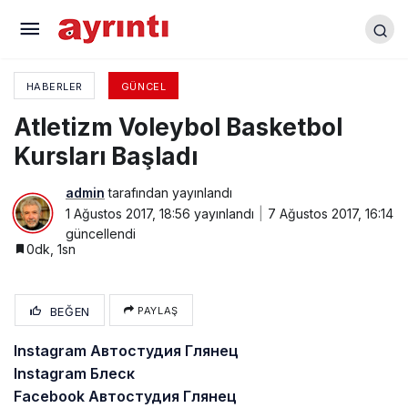
Cumhuriyet Kadınları Tepkili
HABERLER
GÜNCEL
Atletizm Voleybol Basketbol
Kursları Başladı
admin
tarafından yayınlandı
1 Ağustos 2017, 18:56
yayınlandı
7 Ağustos 2017, 16:14
güncellendi
0dk, 1sn
BEĞEN
PAYLAŞ
Instagram Автостудия Глянец
Instagram Блеск
Facebook Автостудия Глянец