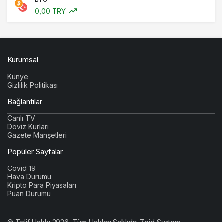
0,00 TRY
Kurumsal
Künye
Gizlilik Politikası
Bağlantılar
Canlı TV
Döviz Kurları
Gazete Manşetleri
Popüler Sayfalar
Covid 19
Hava Durumu
Kripto Para Piyasaları
Puan Durumu
© Telif Hakkı 2026, Tüm Hakları Saklıdır.
Zoid System