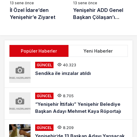
13 sene önce
13 sene önce
İl Özel İdare’den
Yenişehir ADD Genel
Yenişehir’e Ziyaret
Başkan Çölaşan’ı
karşıladı
Popüler Haberler
Yeni Haberler
40.323
GÜNCEL
Sendika ile imzalar atıldı
8.705
GÜNCEL
“Yenişehir İttifakı” Yenişehir Belediye
Başkan Adayı Mehmet Kaya Röportajı
8.209
GÜNCEL
Yenişehir’de 13 Başkan Adayı Yarışacak