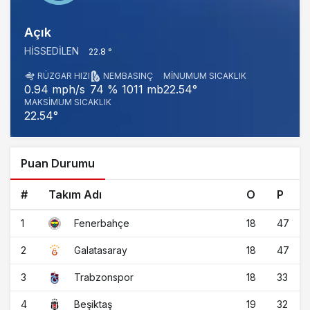
Açık
HISSEDILEN
22.8 °
RÜZGAR HIZI
NEM
BASINÇ
MINUMUM SICAKLIK
1011 mb
22.54°
0.94 mph/s
74 %
MAKSIMUM SICAKLIK
22.54°
Puan Durumu
#
Takım Adı
O
P
1
18
47
Fenerbahçe
2
18
47
Galatasaray
3
18
33
Trabzonspor
4
19
32
Beşiktaş