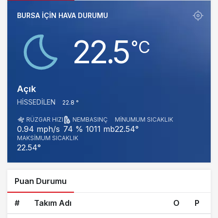
BURSA IÇIN HAVA DURUMU
22.5
‎°C
Açık
HISSEDILEN
22.8 °
RÜZGAR HIZI
NEM
BASINÇ
MINUMUM SICAKLIK
1011 mb
22.54°
0.94 mph/s
74 %
MAKSIMUM SICAKLIK
22.54°
Puan Durumu
#
Takım Adı
O
P