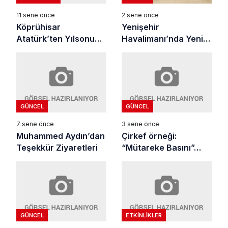
11 sene önce
2 sene önce
Köprühisar
Yenişehir
Atatürk’ten Yılsonu
Havalimanı’nda Yeni
Şovu
Seferler Başlıyor
GÜNCEL
GÜNCEL
7 sene önce
3 sene önce
Muhammed Aydın’dan
Çirkef örneği:
Teşekkür Ziyaretleri
“Mütareke Basını”…
GÜNCEL
ETKINLIKLER