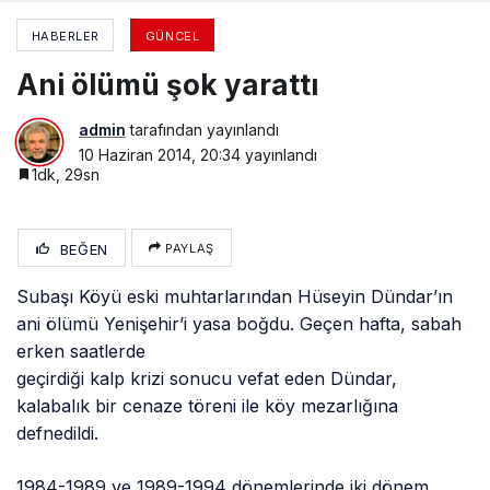
HABERLER
GÜNCEL
Ani ölümü şok yarattı
admin
tarafından yayınlandı
10 Haziran 2014, 20:34
yayınlandı
1dk, 29sn
BEĞEN
PAYLAŞ
Subaşı Köyü eski muhtarlarından Hüseyin Dündar’ın
ani ölümü Yenişehir’i yasa
boğdu. Geçen hafta, sabah
erken saatlerde
geçirdiği kalp krizi sonucu vefat eden Dündar,
kalabalık bir cenaze töreni ile köy mezarlığına
defnedildi.
1984-1989 ve 1989-1994 dönemlerinde iki dönem