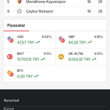
5
18
29
Mondihome Kayserispor
6
19
29
Çaykur Rizespor
Piyasalar
USD
0.02%
GBP
0.19%
47,57 TRY
64,26 TRY
BIST
0.11%
GR. ALTIN
0.13%
13.703,13 TRY
6.504,32 TRY
BTC
0,00 TRY
Kurumsal
Künye