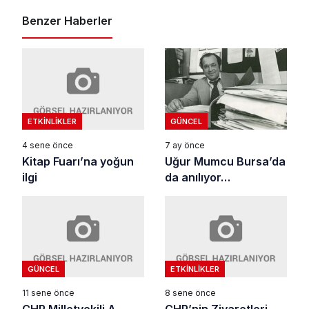
Benzer Haberler
ETKINLIKLER
GÜNCEL
4 sene önce
7 ay önce
Kitap Fuarı’na yoğun
Uğur Mumcu Bursa’da
ilgi
da anılıyor…
GÜNCEL
ETKINLIKLER
11 sene önce
8 sene önce
CHP Milletvekili A.
CHP’nin Ziyaretleri