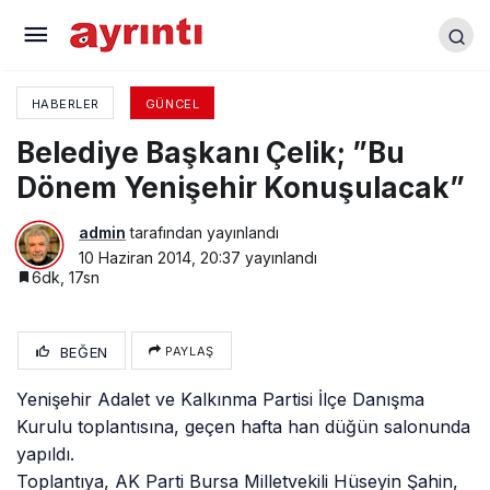
Ani ölümü şok yarattı
HABERLER
GÜNCEL
Belediye Başkanı Çelik; ”Bu
Dönem Yenişehir Konuşulacak”
admin
tarafından yayınlandı
10 Haziran 2014, 20:37
yayınlandı
6dk, 17sn
BEĞEN
PAYLAŞ
Yenişehir Adalet ve Kalkınma Partisi İlçe Danışma
Kurulu toplantısına, geçen
hafta han düğün salonunda
yapıldı.
Toplantıya, AK Parti Bursa Milletvekili Hüseyin Şahin,