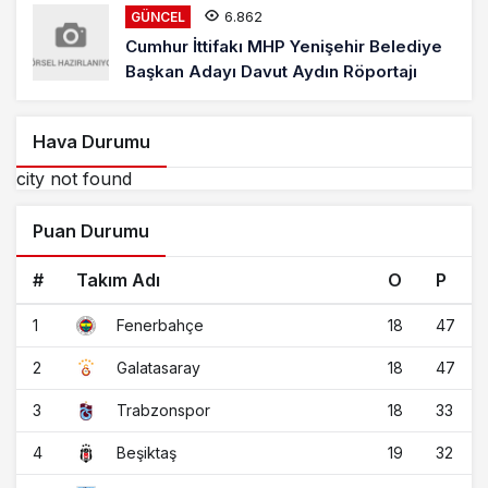
6.862
GÜNCEL
Cumhur İttifakı MHP Yenişehir Belediye
Başkan Adayı Davut Aydın Röportajı
Hava Durumu
city not found
Puan Durumu
#
Takım Adı
O
P
1
18
47
Fenerbahçe
2
18
47
Galatasaray
3
18
33
Trabzonspor
4
19
32
Beşiktaş