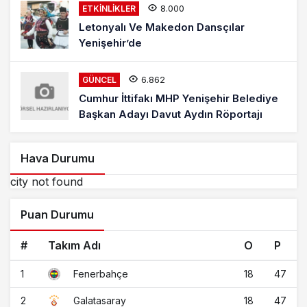
8.000
ETKINLIKLER
Letonyalı Ve Makedon Dansçılar
Yenişehir’de
6.862
GÜNCEL
Cumhur İttifakı MHP Yenişehir Belediye
Başkan Adayı Davut Aydın Röportajı
Hava Durumu
city not found
Puan Durumu
#
Takım Adı
O
P
1
18
47
Fenerbahçe
2
18
47
Galatasaray