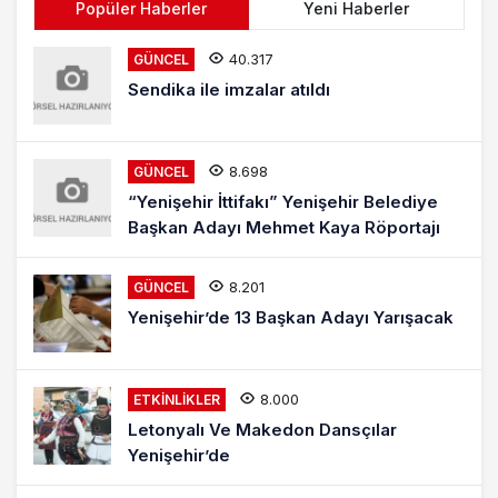
Popüler Haberler
Yeni Haberler
40.317
GÜNCEL
Sendika ile imzalar atıldı
8.698
GÜNCEL
“Yenişehir İttifakı” Yenişehir Belediye
Başkan Adayı Mehmet Kaya Röportajı
8.201
GÜNCEL
Yenişehir’de 13 Başkan Adayı Yarışacak
8.000
ETKINLIKLER
Letonyalı Ve Makedon Dansçılar
Yenişehir’de