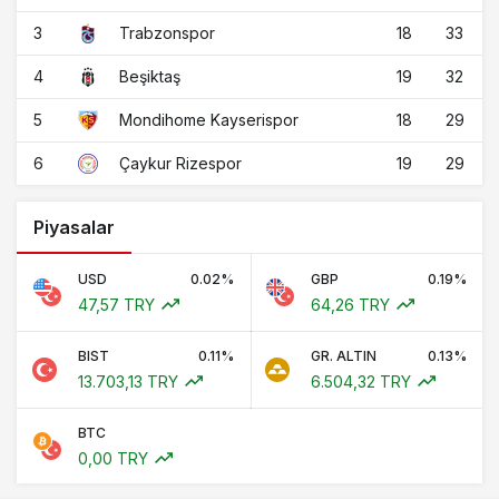
3
18
33
Trabzonspor
4
19
32
Beşiktaş
5
18
29
Mondihome Kayserispor
6
19
29
Çaykur Rizespor
Piyasalar
USD
0.02%
GBP
0.19%
47,57 TRY
64,26 TRY
BIST
0.11%
GR. ALTIN
0.13%
13.703,13 TRY
6.504,32 TRY
BTC
0,00 TRY