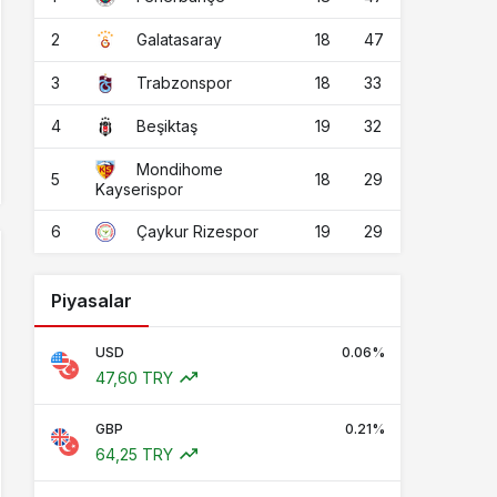
2
18
47
Galatasaray
3
18
33
Trabzonspor
4
19
32
Beşiktaş
Mondihome
5
18
29
Kayserispor
6
19
29
Çaykur Rizespor
Piyasalar
USD
0.06%
47,60 TRY
GBP
0.21%
64,25 TRY