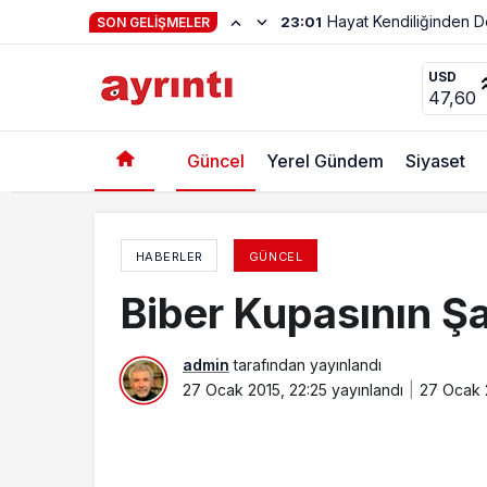
Haftanın Şiiri Adnan Y
22:56
SON GELIŞMELER
Ayaz: Yarıyıl Sıkıntısız Geçti
USD
47,60
Güncel
Yerel Gündem
Siyaset
HABERLER
GÜNCEL
Biber Kupasının Ş
admin
tarafından yayınlandı
27 Ocak 2015, 22:25
yayınlandı
27 Ocak 