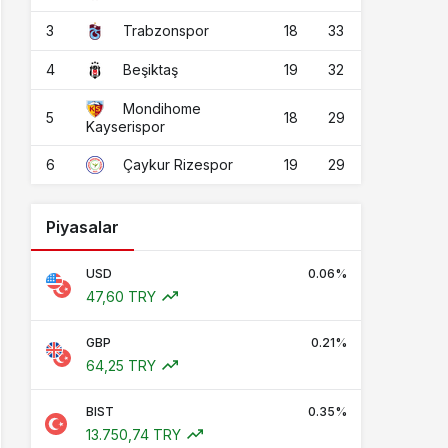
3
18
33
Trabzonspor
4
19
32
Beşiktaş
Mondihome
5
18
29
Kayserispor
6
19
29
Çaykur Rizespor
Piyasalar
USD
0.06%
47,60 TRY
GBP
0.21%
64,25 TRY
BIST
0.35%
13.750,74 TRY