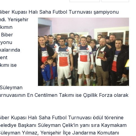
 Biber Kupası Halı Saha Futbol Turnuvası şampiyonu
ndi. Yenişehir
akımın
 Biber
iyonu
kalarında
kent
kımı ise
ı Süleyman
urnuvasının En Centilmen Takımı ise Çipillik Forza olarak
iber Kupası Halı Saha Futbol Turnuvası ödül törenine
elediye Başkanı Süleyman Çelik’in yanı sıra Kaymakam
üleyman Yılmaz, Yenişehir İlçe Jandarma Komutanı