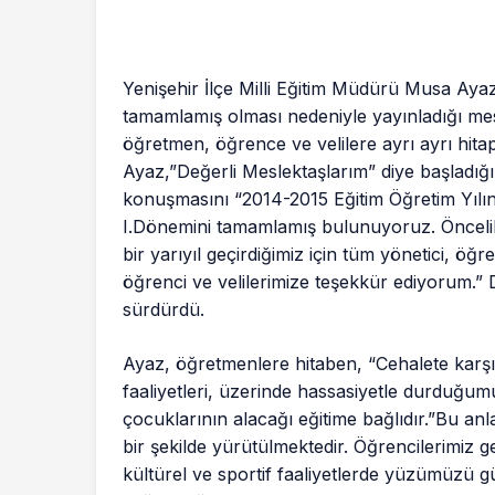
Yenişehir İlçe Milli Eğitim Müdürü Musa Aya
tamamlamış olması nedeniyle yayınladığı
mes
öğretmen, öğrence ve velilere ayrı ayrı hitap
Ayaz,”Değerli Meslektaşlarım” diye başladığı
konuşmasını “2014-2015 Eğitim Öğretim Yılı
I.Dönemini tamamlamış bulunuyoruz. Öncelikl
bir yarıyıl geçirdiğimiz için tüm yönetici, öğ
öğrenci ve velilerimize teşekkür ediyorum.” 
sürdürdü.
Ayaz, öğretmenlere hitaben, “Cehalete karşı
faaliyetleri, üzerinde hassasiyetle durduğumu
çocuklarının alacağı eğitime bağlıdır.”Bu anla
bir şekilde yürütülmektedir. Öğrencilerimiz
kültürel ve sportif faaliyetlerde yüzümüzü gü