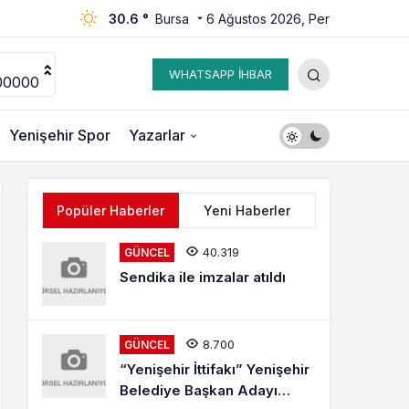
30.6 °
Bursa
6 Ağustos 2026, Per
WHATSAPP İHBAR
00000
Yenişehir Spor
Yazarlar
Popüler Haberler
Yeni Haberler
40.319
GÜNCEL
Sendika ile imzalar atıldı
8.700
GÜNCEL
“Yenişehir İttifakı” Yenişehir
Belediye Başkan Adayı