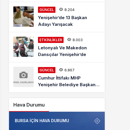
Mehmet Kaya Röportajı
8.204
GÜNCEL
Yenişehir’de 13 Başkan
Adayı Yarışacak
8.003
ETKINLIKLER
Letonyalı Ve Makedon
Dansçılar Yenişehir’de
6.867
GÜNCEL
Cumhur İttifakı MHP
Yenişehir Belediye Başkan
Adayı Davut Aydın Röportajı
Hava Durumu
BURSA IÇIN HAVA DURUMU