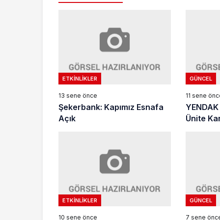
ETKINLIKLER
GÜNCEL
13 sene önce
11 sene önc
Şekerbank: Kapımız Esnafa
YENDAK 
Açık
Ünite Ka
ETKINLIKLER
GÜNCEL
10 sene önce
7 sene önc