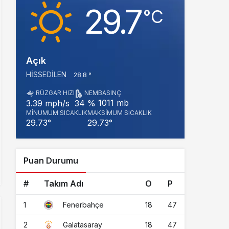
29.7
‎°C
Açık
HISSEDILEN
28.8 °
RÜZGAR HIZI
NEM
BASINÇ
1011 mb
3.39 mph/s
34 %
MINUMUM SICAKLIK
MAKSIMUM SICAKLIK
29.73°
29.73°
Puan Durumu
#
Takım Adı
O
P
1
18
47
Fenerbahçe
2
18
47
Galatasaray