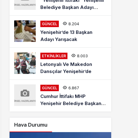
“Yenişehir İttifakı” Yenişehir
Belediye Başkan Adayı
Mehmet Kaya Röportajı
8.204
GÜNCEL
Yenişehir’de 13 Başkan
Adayı Yarışacak
8.003
ETKINLIKLER
Letonyalı Ve Makedon
Dansçılar Yenişehir’de
6.867
GÜNCEL
Cumhur İttifakı MHP
Yenişehir Belediye Başkan
Adayı Davut Aydın Röportajı
Hava Durumu