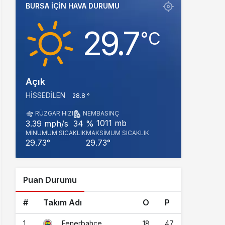
BURSA IÇIN HAVA DURUMU
29.7
‎°C
Açık
HISSEDILEN
28.8 °
RÜZGAR HIZI
NEM
BASINÇ
1011 mb
3.39 mph/s
34 %
MINUMUM SICAKLIK
MAKSIMUM SICAKLIK
29.73°
29.73°
Puan Durumu
#
Takım Adı
O
P
1
18
47
Fenerbahçe