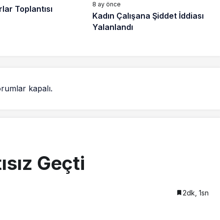
8 ay önce
lar Toplantısı
Kadın Çalışana Şiddet İddiası
Yalanlandı
rumlar kapalı.
tısız Geçti
2dk, 1sn