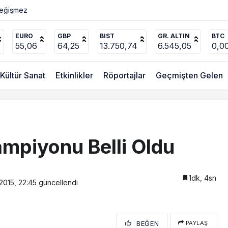
ücel’den
EURO
GBP
BIST
GR. ALTIN
BTC
55,06
64,25
13.750,74
6.545,05
0,0
Kültür Sanat
Etkinlikler
Röportajlar
Geçmişten Gelen
ampiyonu Belli Oldu
1dk, 4sn
2015, 22:45
güncellendi
BEĞEN
PAYLAŞ