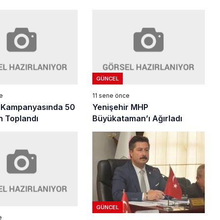
GÜNCEL
e
11 sene önce
Kampanyasında 50
Yenişehir MHP
n Toplandı
Büyükataman’ı Ağırladı
GÜNCEL
e