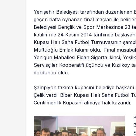
Yenişehir Belediyesi tarafından düzenlenen
geçen hafta oynanan final maçları ile
belirle
Belediyesi Gençlik ve Spor Merkezinde 23 t
katılımı ile 24 Kasım 2014 tarihinde başlayan
Kupası Halı Saha Futbol Turnuvasının şamp
Müftüoğlu Emlak takımı oldu. Final müsaba
Yenigün Mahallesi Fidan Sigorta ikinci, Yeşil
Servisçiler Kooperatifi üçüncü ve Kızılköy ta
dördüncü oldu.
Şampiyon takıma kupasını belediye başkan
Çelik verdi. Biber Kupası Halı Saha Futbol T
Centilmenlik Kupasını almaya hak kazandı.
B
B
S