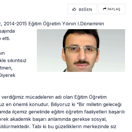
BEĞEN
PAYLAŞ
z, 2014-2015 Eğitim Öğretim Yılının I.Döneminin
ajında
 etti.
nın
e sıkıntısız
retmen,
Diyerek
 verdiğimiz mücadelenin adı olan Eğitim Öğretim
z en önemli konudur. Biliyoruz ki “Bir milletin geleceği
mda ilçemiz genelinde eğitim öğretim faaliyetleri başarılı
 gerek akademik başarı anlamında gerekse sosyal,
ldürmektedir. Tabi ki bu güzelliklerin merkezinde siz