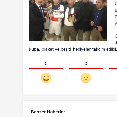
Ü
B
D
v
Ö
d
kupa, plaket ve çeşitli hediyeler takdim edildi
0
0
Benzer Haberler