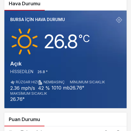
Hava Durumu
BURSA IÇIN HAVA DURUMU
26.8
‎°C
Açık
HISSEDILEN
26.8 °
RÜZGAR HIZI
NEM
BASINÇ
MINUMUM SICAKLIK
1010 mb
26.76°
2.36 mph/s
42 %
MAKSIMUM SICAKLIK
26.76°
Puan Durumu