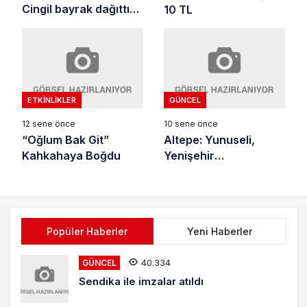
Cingil bayrak dağıttı…
10 TL
ETKINLIKLER
GÜNCEL
12 sene önce
10 sene önce
“Oğlum Bak Git”
Altepe: Yunuseli,
Kahkahaya Boğdu
Yenişehir
Havaalanı’na Güç
Katacak
Popüler Haberler
Yeni Haberler
40.334
GÜNCEL
Sendika ile imzalar atıldı