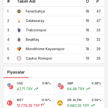
#
Takım Adı
O
P
1
18
47
Fenerbahçe
2
18
47
Galatasaray
3
18
33
Trabzonspor
4
19
32
Beşiktaş
5
18
29
Mondihome Kayserispor
6
19
29
Çaykur Rizespor
Piyasalar
USD
0.18%
GBP
0.38%
47,71 TRY
64,48 TRY
BIST
-0.14%
GR. ALTIN
2.59%
13.779,39 TRY
6.660,55 TRY