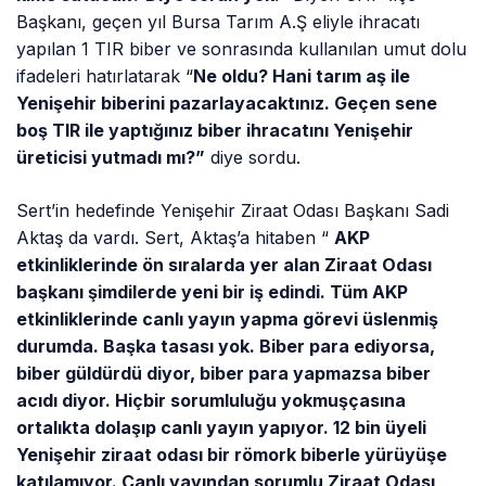
Başkanı, geçen yıl Bursa Tarım A.Ş eliyle ihracatı
yapılan 1 TIR biber ve sonrasında kullanılan umut dolu
ifadeleri hatırlatarak “
Ne oldu? Hani tarım aş ile
Yenişehir biberini pazarlayacaktınız. Geçen sene
boş TIR ile yaptığınız biber ihracatını Yenişehir
üreticisi yutmadı mı?”
diye sordu.
Sert’in hedefinde Yenişehir Ziraat Odası Başkanı Sadi
Aktaş da vardı. Sert, Aktaş’a hitaben “
AKP
etkinliklerinde ön sıralarda yer alan Ziraat Odası
başkanı şimdilerde yeni bir iş edindi. Tüm AKP
etkinliklerinde canlı yayın yapma görevi üslenmiş
durumda. Başka tasası yok. Biber para ediyorsa,
biber güldürdü diyor, biber para yapmazsa biber
acıdı diyor. Hiçbir sorumluluğu yokmuşçasına
ortalıkta dolaşıp canlı yayın yapıyor. 12 bin üyeli
Yenişehir ziraat odası bir römork biberle yürüyüşe
katılamıyor. Canlı yayından sorumlu Ziraat Odası