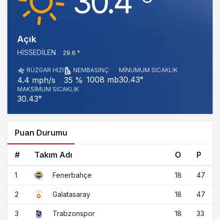
30.4
Açık
HISSEDILEN
29.6 °
RÜZGAR HIZI
NEM
BASINÇ
MINUMUM SICAKLIK
1008 mb
30.43°
4.4 mph/s
35 %
MAKSIMUM SICAKLIK
30.43°
Puan Durumu
#
Takım Adı
O
P
1
18
47
Fenerbahçe
2
18
47
Galatasaray
3
18
33
Trabzonspor