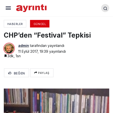
İşgalden Kurtuluşun 95. Yılını Kutladık
HABERLER
GÜNCEL
CHP’den “Festival” Tepkisi
admin
tarafından yayınlandı
11 Eylül 2017, 19:39
yayınlandı
3dk, 1sn
BEĞEN
PAYLAŞ