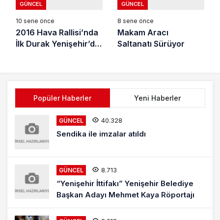
GÜNCEL
GÜNCEL
10 sene önce
8 sene önce
2016 Hava Rallisi’nda
Makam Aracı
İlk Durak Yenişehir’de
Saltanatı Sürüyor
Havaalanı
Popüler Haberler
Yeni Haberler
40.328
GÜNCEL
Sendika ile imzalar atıldı
8.713
GÜNCEL
“Yenişehir İttifakı” Yenişehir Belediye
Başkan Adayı Mehmet Kaya Röportajı