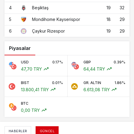
4
19
32
Beşiktaş
5
18
29
Mondihome Kayserispor
6
19
29
Çaykur Rizespor
Piyasalar
USD
0.17%
GBP
0.39%
47,70 TRY
64,44 TRY
BIST
0.01%
GR. ALTIN
1.86%
13.800,41 TRY
6.613,08 TRY
BTC
0,00 TRY
HABERLER
GÜNCEL