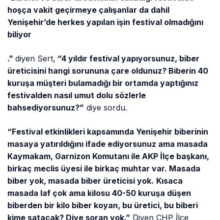
hoşça vakit geçirmeye çalışanlar da dahil
Yenişehir’de herkes yapılan işin festival olmadığını
biliyor
.”
diyen Sert,
“4 yıldır festival yapıyorsunuz, biber
üreticisini hangi sorununa çare oldunuz? Biberin 40
kuruşa müşteri bulamadığı bir ortamda yaptığınız
festivalden nasıl umut dolu sözlerle
bahsediyorsunuz?”
diye sordu.
“Festival etkinlikleri kapsamında Yenişehir biberinin
masaya yatırıldığını ifade ediyorsunuz ama masada
Kaymakam, Garnizon Komutanı ile AKP İlçe başkanı,
birkaç meclis üyesi ile birkaç muhtar var. Masada
biber yok, masada biber üreticisi yok.
Kısaca
masada laf çok ama kilosu 40-50 kuruşa düşen
biberden bir kilo biber koyan, bu üretici, bu biberi
kime satacak? Diye soran yok.”
Diyen CHP İlçe