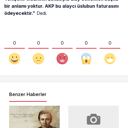
bir anlamı yoktur. AKP bu alaycı üslubun faturasını
ödeyecektir.”
Dedi.
0
0
0
0
0
Benzer Haberler