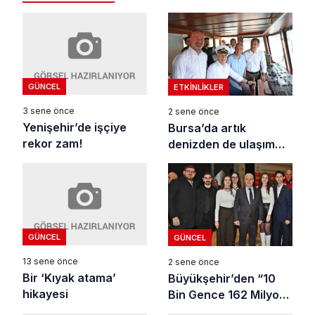
GÜNCEL
ETKINLIKLER
3 sene önce
2 sene önce
Yenişehir’de işçiye
Bursa’da artık
rekor zam!
denizden de ulaşım
var
GÜNCEL
GÜNCEL
13 sene önce
2 sene önce
Bir ‘Kıyak atama’
Büyükşehir’den “10
hikayesi
Bin Gence 162 Milyon
TL Destek