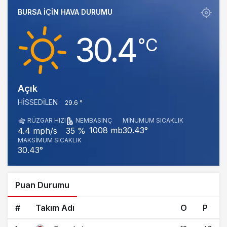
BURSA IÇIN HAVA DURUMU
30.4
‎°C
Açık
HISSEDILEN
29.6 °
RÜZGAR HIZI
NEM
BASINÇ
MINUMUM SICAKLIK
1008 mb
30.43°
4.4 mph/s
35 %
MAKSIMUM SICAKLIK
30.43°
Puan Durumu
#
Takım Adı
O
P