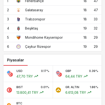
1
18
47
Fenerbahçe
2
18
47
Galatasaray
3
18
33
Trabzonspor
4
19
32
Beşiktaş
5
18
29
Mondihome Kayserispor
6
19
29
Çaykur Rizespor
Piyasalar
USD
0.17%
GBP
0.39%
47,70 TRY
64,44 TRY
BIST
0.01%
GR. ALTIN
1.86%
13.800,41 TRY
6.613,08 TRY
BTC