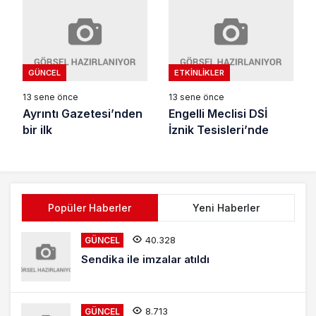
GÜNCEL
ETKINLIKLER
13 sene önce
13 sene önce
Ayrıntı Gazetesi’nden
Engelli Meclisi DSİ
bir ilk
İznik Tesisleri’nde
Popüler Haberler
Yeni Haberler
40.328
GÜNCEL
Sendika ile imzalar atıldı
8.713
GÜNCEL