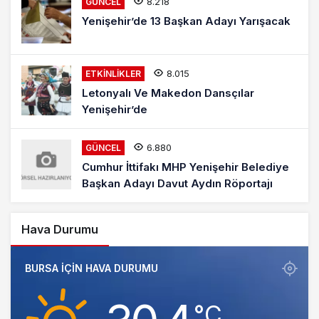
8.218
GÜNCEL
Yenişehir’de 13 Başkan Adayı Yarışacak
8.015
ETKINLIKLER
Letonyalı Ve Makedon Dansçılar
Yenişehir’de
6.880
GÜNCEL
Cumhur İttifakı MHP Yenişehir Belediye
Başkan Adayı Davut Aydın Röportajı
Hava Durumu
BURSA IÇIN HAVA DURUMU
‎°C