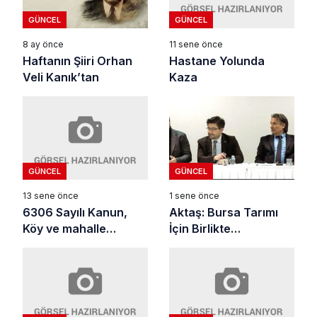
GÜNCEL
GÜNCEL
11 sene önce
8 ay önce
Hastane Yolunda
Haftanın Şiiri Orhan
Kaza
Veli Kanık’tan
GÜNCEL
GÜNCEL
13 sene önce
1 sene önce
6306 Sayılı Kanun,
Aktaş: Bursa Tarımı
Köy ve mahalle
İçin Birlikte
muhtarlarına anlatıldı.
Çalışıyoruz!