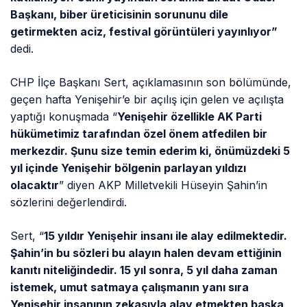
Başkanı, biber üreticisinin sorununu dile
getirmekten aciz, festival görüntüleri yayınlıyor”
dedi.
CHP İlçe Başkanı Sert, açıklamasının son bölümünde,
geçen hafta Yenişehir’e bir açılış için gelen ve açılışta
yaptığı konuşmada “
Yenişehir özellikle AK Parti
hükümetimiz tarafından özel önem atfedilen bir
merkezdir. Şunu size temin ederim ki, önümüzdeki 5
yıl içinde Yenişehir bölgenin parlayan yıldızı
olacaktır
” diyen AKP Milletvekili Hüseyin Şahin’in
sözlerini değerlendirdi.
Sert, “
15 yıldır Yenişehir insanı ile alay edilmektedir.
Şahin’in bu sözleri bu alayın halen devam ettiğinin
kanıtı niteliğindedir. 15 yıl sonra, 5 yıl daha zaman
istemek, umut satmaya çalışmanın yanı sıra
Yenişehir insanının zekasıyla alay etmekten başka