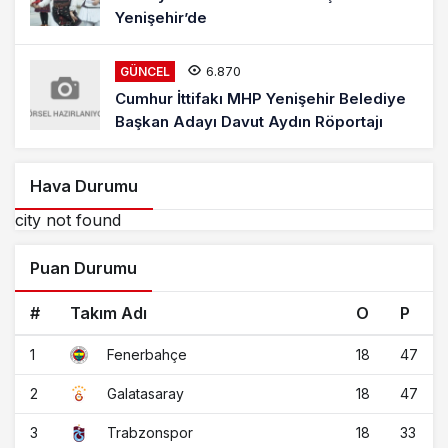
Yenişehir’de
6.870
GÜNCEL
Cumhur İttifakı MHP Yenişehir Belediye
Başkan Adayı Davut Aydın Röportajı
Hava Durumu
city not found
Puan Durumu
#
Takım Adı
O
P
1
18
47
Fenerbahçe
2
18
47
Galatasaray
3
18
33
Trabzonspor