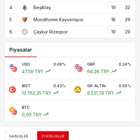
4
19
32
Beşiktaş
5
18
29
Mondihome Kayserispor
6
19
29
Çaykur Rizespor
Piyasalar
USD
0.06%
GBP
0.24%
47,59 TRY
64,26 TRY
BIST
0.43%
GR. ALTIN
0.55%
13.762,25 TRY
6.531,74 TRY
BTC
0,00 TRY
HABERLER
ETKINLIKLER