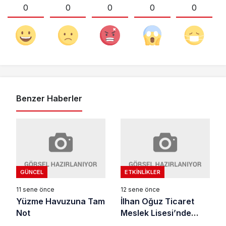
0
0
0
0
0
Benzer Haberler
GÜNCEL
ETKINLIKLER
11 sene önce
12 sene önce
Yüzme Havuzuna Tam
İlhan Oğuz Ticaret
Not
Meslek Lisesi’nde
Diploma heyecanı