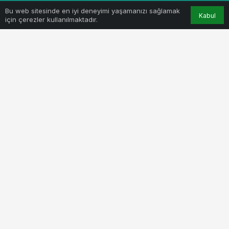
Bu web sitesinde en iyi deneyimi yaşamanızı sağlamak
Kabul
için çerezler kullanılmaktadır.
Yenişehir Belediyesi Zabıta Müdürlüğü ekipleri ile İlçe
Gıda Tarım ve Hayvancılık Müdürlüğü Gıda Kontrol
Görevlileri tarafından ortaklaşa gerçekleştirilen
çalışmayla, ilçemizdeki lokanta, döner salonları ile unlu