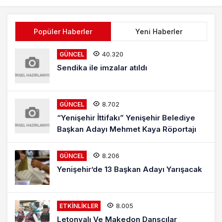
Popüler Haberler
Yeni Haberler
40.320
GÜNCEL
Sendika ile imzalar atıldı
8.702
GÜNCEL
“Yenişehir İttifakı” Yenişehir Belediye
Başkan Adayı Mehmet Kaya Röportajı
8.206
GÜNCEL
Yenişehir’de 13 Başkan Adayı Yarışacak
8.005
ETKINLIKLER
Letonyalı Ve Makedon Dansçılar