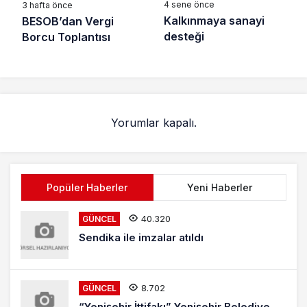
4 sene önce
3 hafta önce
Kalkınmaya sanayi
BESOB’dan Vergi
desteği
Borcu Toplantısı
Yorumlar kapalı.
Popüler Haberler
Yeni Haberler
40.320
GÜNCEL
Sendika ile imzalar atıldı
8.702
GÜNCEL
“Yenişehir İttifakı” Yenişehir Belediye