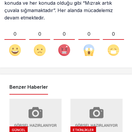
konuda ve her konuda olduğu gibi “Mızrak artık
çuvala sığmamaktadır”. Her alanda mücadelemiz
devam etmektedir.
0
0
0
0
0
Benzer Haberler
GÜNCEL
ETKINLIKLER