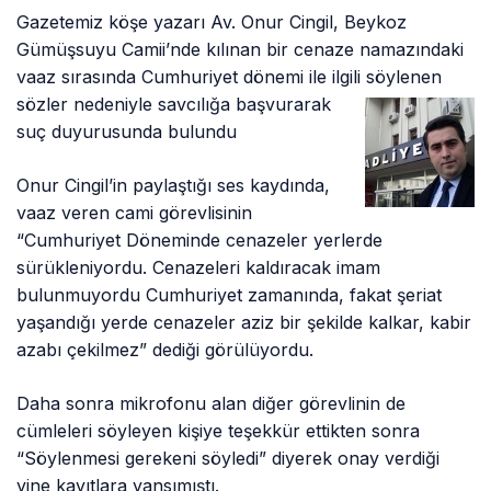
Gazetemiz köşe yazarı Av. Onur Cingil, Beykoz
Gümüşsuyu Camii’nde kılınan bir cenaze namazındaki
vaaz sırasında Cumhuriyet dönemi ile ilgili
söylenen
sözler nedeniyle savcılığa başvurarak
suç duyurusunda bulundu
Onur Cingil’in paylaştığı ses kaydında,
vaaz veren cami görevlisinin
“Cumhuriyet Döneminde cenazeler yerlerde
sürükleniyordu. Cenazeleri kaldıracak imam
bulunmuyordu Cumhuriyet zamanında, fakat şeriat
yaşandığı yerde cenazeler aziz bir şekilde kalkar, kabir
azabı çekilmez” dediği görülüyordu.
Daha sonra mikrofonu alan diğer görevlinin de
cümleleri söyleyen kişiye teşekkür ettikten sonra
“Söylenmesi gerekeni söyledi” diyerek onay verdiği
yine kayıtlara yansımıştı.