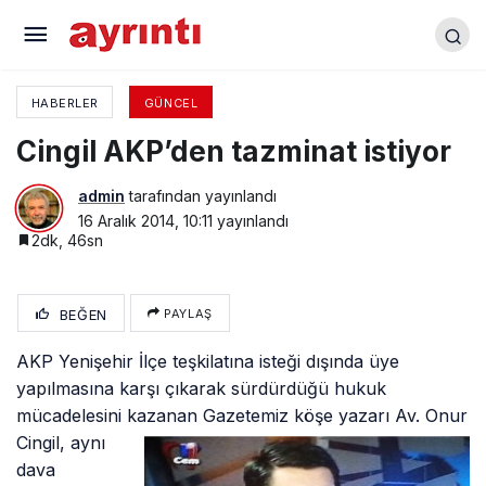
Cenaze Namazı Vaazına Suç Duyurusu
HABERLER
GÜNCEL
Cingil AKP’den tazminat istiyor
admin
tarafından yayınlandı
16 Aralık 2014, 10:11
yayınlandı
2dk, 46sn
BEĞEN
PAYLAŞ
AKP Yenişehir İlçe teşkilatına isteği dışında üye
yapılmasına karşı çıkarak sürdürdüğü hukuk
mücadelesini kazanan Gazetemiz köşe yazarı Av.
Onur
Cingil, aynı
dava