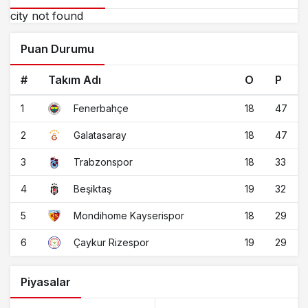
city not found
Puan Durumu
#
Takım Adı
O
P
1
18
47
Fenerbahçe
2
18
47
Galatasaray
3
18
33
Trabzonspor
4
19
32
Beşiktaş
5
18
29
Mondihome Kayserispor
6
19
29
Çaykur Rizespor
Piyasalar