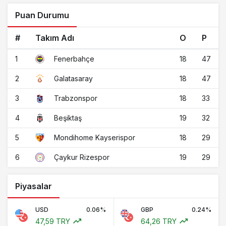
Puan Durumu
#
Takım Adı
O
P
1
18
47
Fenerbahçe
2
18
47
Galatasaray
3
18
33
Trabzonspor
4
19
32
Beşiktaş
5
18
29
Mondihome Kayserispor
6
19
29
Çaykur Rizespor
Piyasalar
USD
0.06%
GBP
0.24%
47,59 TRY
64,26 TRY