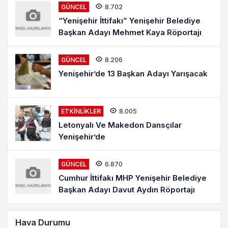
8.702
GÜNCEL
“Yenişehir İttifakı” Yenişehir Belediye
Başkan Adayı Mehmet Kaya Röportajı
8.206
GÜNCEL
Yenişehir’de 13 Başkan Adayı Yarışacak
8.005
ETKINLIKLER
Letonyalı Ve Makedon Dansçılar
Yenişehir’de
6.870
GÜNCEL
Cumhur İttifakı MHP Yenişehir Belediye
Başkan Adayı Davut Aydın Röportajı
Hava Durumu