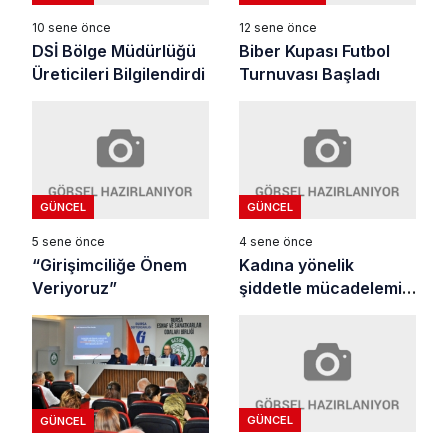
10 sene önce
12 sene önce
DSİ Bölge Müdürlüğü
Biber Kupası Futbol
Üreticileri Bilgilendirdi
Turnuvası Başladı
GÜNCEL
GÜNCEL
5 sene önce
4 sene önce
“Girişimciliğe Önem
Kadına yönelik
Veriyoruz”
şiddetle mücadelemiz
sürecek
GÜNCEL
GÜNCEL