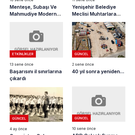
Menteşe, Subaşı Ve
Yenişehir Belediye
Mahmudiye Modern
Meclisi Muhtarlara
Bir Görünüme
Yardım Önerisini Ret
Kavuştu
Etti
ETKINLIKLER
GÜNCEL
13 sene önce
2 sene önce
Başarısını il sınırlarına
40 yıl sonra yeniden…
çıkardı
GÜNCEL
GÜNCEL
10 sene önce
4 ay önce