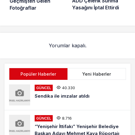
ADD Çelenk Sunma
Geçmişten Gelen
Yasağını İptal Ettirdi
Fotoğraflar
Yorumlar kapalı.
Popüler Haberler
Yeni Haberler
40.330
GÜNCEL
Sendika ile imzalar atıldı
8.716
GÜNCEL
“Yenişehir İttifakı” Yenişehir Belediye
Başkan Adayı Mehmet Kaya Röportajı