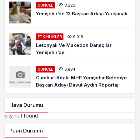
8.222
GÜNCEL
Yenişehir’de 13 Başkan Adayı Yarışacak
8.018
ETKINLIKLER
Letonyalı Ve Makedon Dansçılar
Yenişehir’de
6.884
GÜNCEL
Cumhur İttifakı MHP Yenişehir Belediye
Başkan Adayı Davut Aydın Röportajı
Hava Durumu
city not found
Puan Durumu