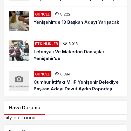
8.222
GÜNCEL
Yenişehir’de 13 Başkan Adayı Yarışacak
8.018
ETKINLIKLER
Letonyalı Ve Makedon Dansçılar
Yenişehir’de
6.884
GÜNCEL
Cumhur İttifakı MHP Yenişehir Belediye
Başkan Adayı Davut Aydın Röportajı
Hava Durumu
city not found