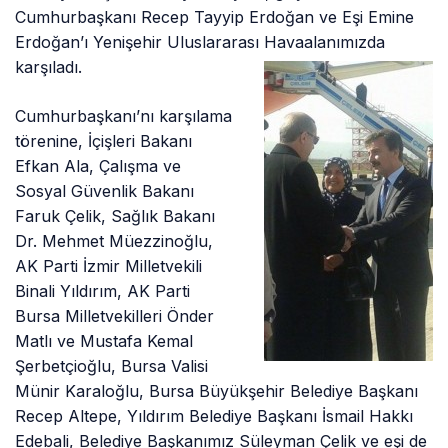
Cumhurbaşkanı Recep Tayyip Erdoğan ve Eşi Emine
Erdoğan’ı Yenişehir Uluslararası
Havaalanımızda
karşıladı.
Cumhurbaşkanı’nı karşılama
törenine, İçişleri Bakanı
Efkan Ala, Çalışma ve
Sosyal Güvenlik Bakanı
Faruk Çelik, Sağlık Bakanı
Dr. Mehmet Müezzinoğlu,
AK Parti İzmir Milletvekili
Binali Yıldırım, AK Parti
Bursa Milletvekilleri Önder
Matlı ve Mustafa Kemal
Şerbetçioğlu, Bursa Valisi
Münir Karaloğlu, Bursa Büyükşehir Belediye Başkanı
Recep Altepe, Yıldırım Belediye Başkanı İsmail Hakkı
Edebali, Belediye Başkanımız Süleyman Çelik ve eşi de