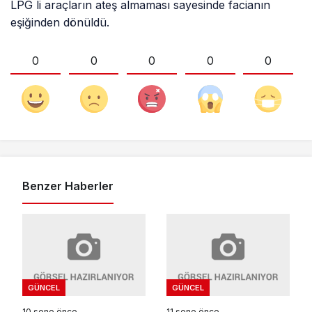
LPG li araçların ateş almaması sayesinde facianın
eşiğinden dönüldü.
0
0
0
0
0
Benzer Haberler
GÜNCEL
GÜNCEL
10 sene önce
11 sene önce