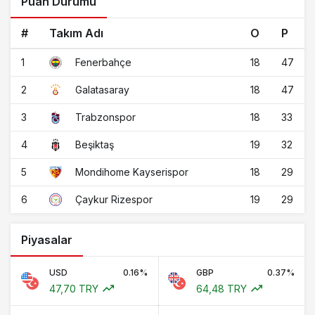
Puan Durumu
#
Takım Adı
O
P
1
18
47
Fenerbahçe
2
18
47
Galatasaray
3
18
33
Trabzonspor
4
19
32
Beşiktaş
5
18
29
Mondihome Kayserispor
6
19
29
Çaykur Rizespor
Piyasalar
USD
0.16%
GBP
0.37%
47,70 TRY
64,48 TRY