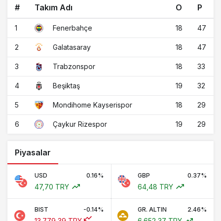
#
Takım Adı
O
P
1
18
47
Fenerbahçe
2
18
47
Galatasaray
3
18
33
Trabzonspor
4
19
32
Beşiktaş
5
18
29
Mondihome Kayserispor
6
19
29
Çaykur Rizespor
Piyasalar
USD
0.16%
GBP
0.37%
47,70 TRY
64,48 TRY
BIST
-0.14%
GR. ALTIN
2.46%
13.779,39 TRY
6.652,37 TRY