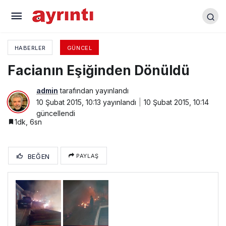
Başkan Çelik, Cumhurbaşkanı’nı Karşıladı
HABERLER
GÜNCEL
Facianın Eşiğinden Dönüldü
admin
tarafından yayınlandı
10 Şubat 2015, 10:13
yayınlandı
10 Şubat 2015, 10:14
güncellendi
1dk, 6sn
BEĞEN
PAYLAŞ