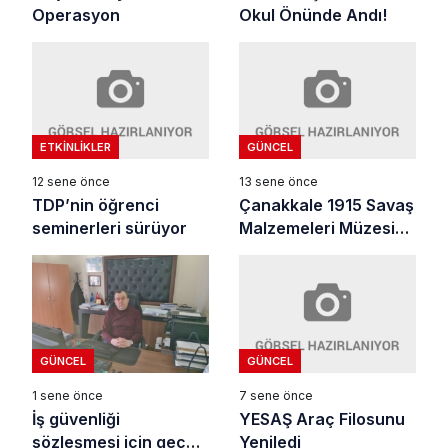
Operasyon
Okul Önünde Andı!
ETKINLIKLER
GÜNCEL
12 sene önce
13 sene önce
TDP’nin öğrenci
Çanakkale 1915 Savaş
seminerleri sürüyor
Malzemeleri Müzesini
Ziyaret Ettiler
GÜNCEL
GÜNCEL
7 sene önce
1 sene önce
YESAŞ Araç Filosunu
İş güvenliği
Yeniledi
sözleşmesi için geç