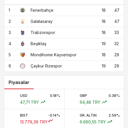
1
18
47
Fenerbahçe
2
18
47
Galatasaray
3
18
33
Trabzonspor
4
19
32
Beşiktaş
5
18
29
Mondihome Kayserispor
6
19
29
Çaykur Rizespor
Piyasalar
USD
0.18%
GBP
0.38%
47,71 TRY
64,48 TRY
BIST
-0.14%
GR. ALTIN
2.59%
13.779,39 TRY
6.660,55 TRY