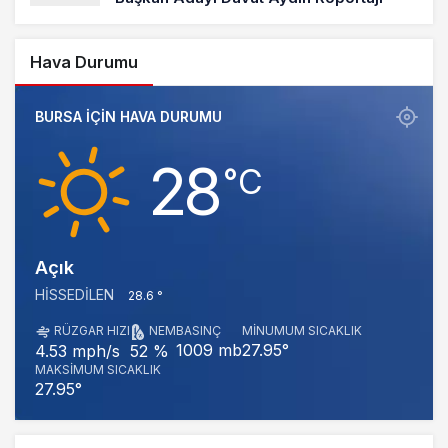
Hava Durumu
BURSA IÇIN HAVA DURUMU
28
‎°C
Açık
HISSEDILEN
28.6 °
RÜZGAR HIZI
NEM
BASINÇ
MINUMUM SICAKLIK
1009 mb
27.95°
4.53 mph/s
52 %
MAKSIMUM SICAKLIK
27.95°