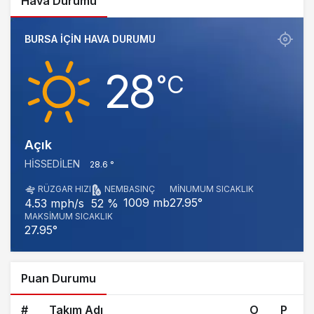
Hava Durumu
BURSA IÇIN HAVA DURUMU
28
‎°C
Açık
HISSEDILEN
28.6 °
RÜZGAR HIZI
NEM
BASINÇ
MINUMUM SICAKLIK
1009 mb
27.95°
4.53 mph/s
52 %
MAKSIMUM SICAKLIK
27.95°
Puan Durumu
#
Takım Adı
O
P