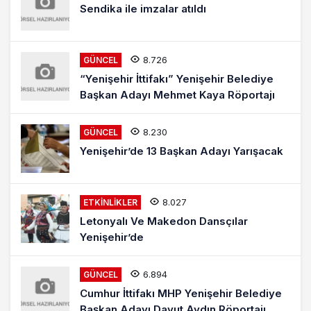
Sendika ile imzalar atıldı
8.726
GÜNCEL
“Yenişehir İttifakı” Yenişehir Belediye
Başkan Adayı Mehmet Kaya Röportajı
8.230
GÜNCEL
Yenişehir’de 13 Başkan Adayı Yarışacak
8.027
ETKINLIKLER
Letonyalı Ve Makedon Dansçılar
Yenişehir’de
6.894
GÜNCEL
Cumhur İttifakı MHP Yenişehir Belediye
Başkan Adayı Davut Aydın Röportajı