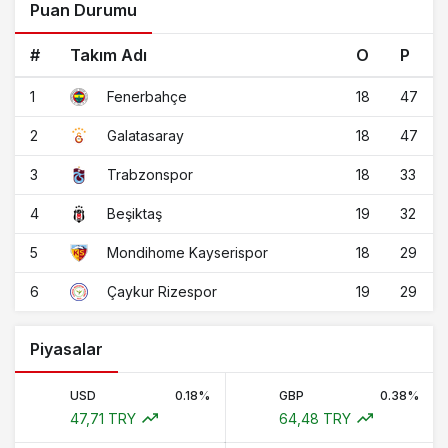
Puan Durumu
#
Takım Adı
O
P
1
18
47
Fenerbahçe
2
18
47
Galatasaray
3
18
33
Trabzonspor
4
19
32
Beşiktaş
5
18
29
Mondihome Kayserispor
6
19
29
Çaykur Rizespor
Piyasalar
USD
0.18%
GBP
0.38%
47,71 TRY
64,48 TRY