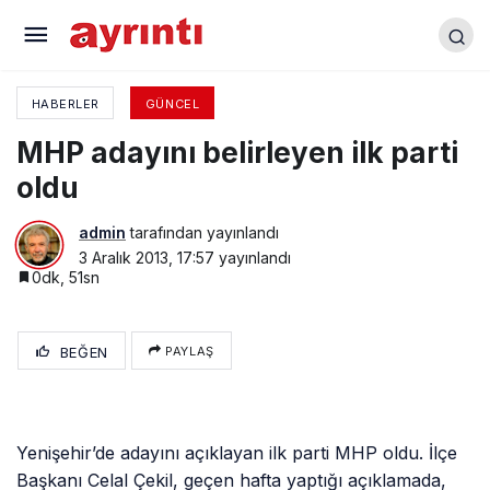
Yenişehir Fem Dershanesi: Kapatılma
gerekçeleri inandırıcılıktan çok uzak
HABERLER
GÜNCEL
MHP adayını belirleyen ilk parti
oldu
admin
tarafından yayınlandı
3 Aralık 2013, 17:57
yayınlandı
0dk, 51sn
BEĞEN
PAYLAŞ
Yenişehir’de adayını açıklayan ilk parti MHP oldu. İlçe
Başkanı Celal Çekil, geçen hafta yaptığı açıklamada,