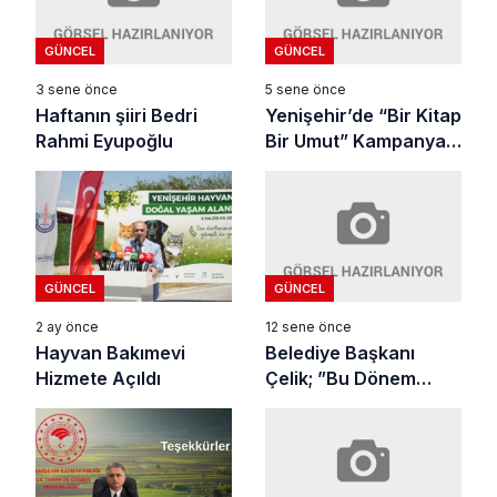
GÜNCEL
GÜNCEL
3 sene önce
5 sene önce
Haftanın şiiri Bedri
Yenişehir’de “Bir Kitap
Rahmi Eyupoğlu
Bir Umut” Kampanyası
Başladı
GÜNCEL
GÜNCEL
12 sene önce
2 ay önce
Belediye Başkanı
Hayvan Bakımevi
Çelik; ”Bu Dönem
Hizmete Açıldı
Yenişehir
Konuşulacak”