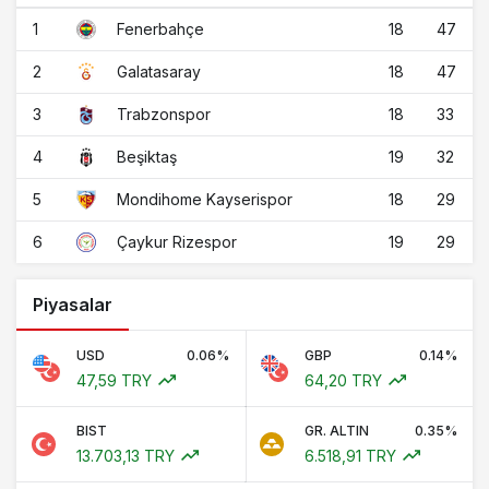
1
18
47
Fenerbahçe
2
18
47
Galatasaray
3
18
33
Trabzonspor
4
19
32
Beşiktaş
5
18
29
Mondihome Kayserispor
6
19
29
Çaykur Rizespor
Piyasalar
USD
0.06%
GBP
0.14%
47,59 TRY
64,20 TRY
BIST
GR. ALTIN
0.35%
13.703,13 TRY
6.518,91 TRY