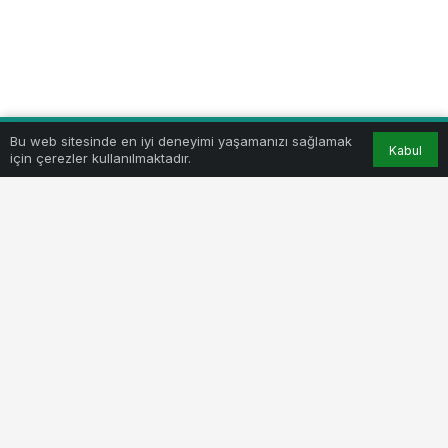
Bu web sitesinde en iyi deneyimi yaşamanızı sağlamak
Kabul
için çerezler kullanılmaktadır.
Yenişehir belediyesi ve Yenişehir Halk Eğitimi Merkezi