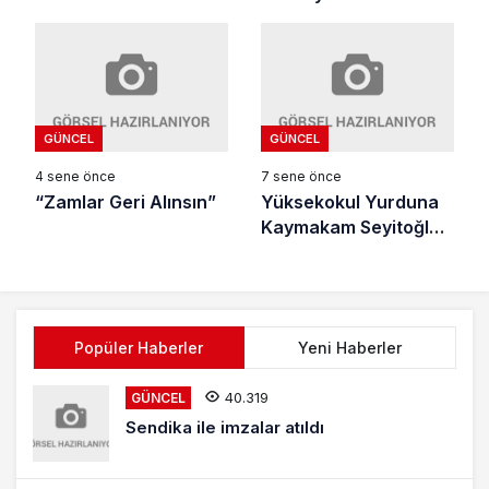
İmkânlarımızla
Müjdesi
Soma’dayız
GÜNCEL
GÜNCEL
4 sene önce
7 sene önce
“Zamlar Geri Alınsın”
Yüksekokul Yurduna
Kaymakam Seyitoğlu
Desteği
Popüler Haberler
Yeni Haberler
40.319
GÜNCEL
Sendika ile imzalar atıldı