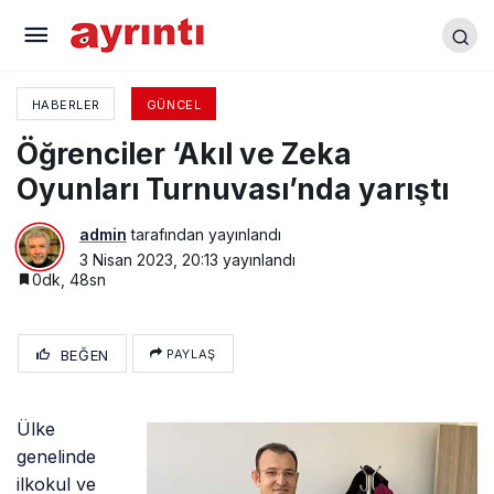
Güreşçi Öğrenciler İl İkincisi Oldu
HABERLER
GÜNCEL
Öğrenciler ‘Akıl ve Zeka
Oyunları Turnuvası’nda yarıştı
admin
tarafından yayınlandı
3 Nisan 2023, 20:13
yayınlandı
0dk, 48sn
BEĞEN
PAYLAŞ
Ülke
genelinde
ilkokul ve