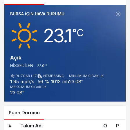
BURSA IÇIN HAVA DURUMU
23.1
‎°C
Açık
HISSEDILEN
22.9 °
RÜZGAR HIZI
NEM
BASINÇ
MINUMUM SICAKLIK
1013 mb
23.08°
1.95 mph/s
56 %
MAKSIMUM SICAKLIK
23.08°
Puan Durumu
#
Takım Adı
O
P