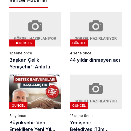
Benzer Haberler
ETKINLIKLER
GÜNCEL
12 sene önce
4 sene önce
Başkan Çelik
44 yıldır dinmeyen acı
Yenişehir’i Anlattı
GÜNCEL
GÜNCEL
12 sene önce
8 ay önce
Yenişehir
Büyükşehir’den
Belediyesi:Tüm
Emeklilere Yeni Yıl