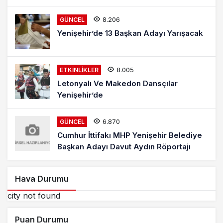
8.206
GÜNCEL
Yenişehir’de 13 Başkan Adayı Yarışacak
8.005
ETKINLIKLER
Letonyalı Ve Makedon Dansçılar
Yenişehir’de
6.870
GÜNCEL
Cumhur İttifakı MHP Yenişehir Belediye
Başkan Adayı Davut Aydın Röportajı
Hava Durumu
city not found
Puan Durumu