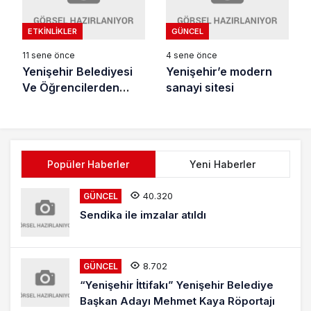
ETKINLIKLER
GÜNCEL
11 sene önce
4 sene önce
Yenişehir Belediyesi
Yenişehir’e modern
Ve Öğrencilerden
sanayi sitesi
Ortak Çevre Temizliği
Projesi
Popüler Haberler
Yeni Haberler
40.320
GÜNCEL
Sendika ile imzalar atıldı
8.702
GÜNCEL
“Yenişehir İttifakı” Yenişehir Belediye
Başkan Adayı Mehmet Kaya Röportajı