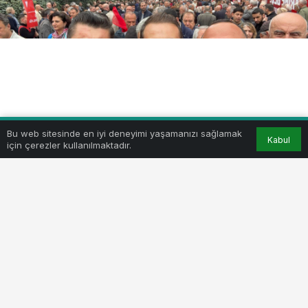
Bu web sitesinde en iyi deneyimi yaşamanızı sağlamak
Kabul
için çerezler kullanılmaktadır.
BEĞEN
PAYLAŞ
Yenişehir CHP Örgütü, Cumhurbaşkanlığı yarışı için
CHP’nin ön seçim yarışına katılan İstanbul Büyükşehir
Belediye Başkanı Ekrem İmamoğlu’nun Cengiz Göllü
Voleybol Salonu’nda düzenlenen ‘Bursa Buluşması’
katıldı