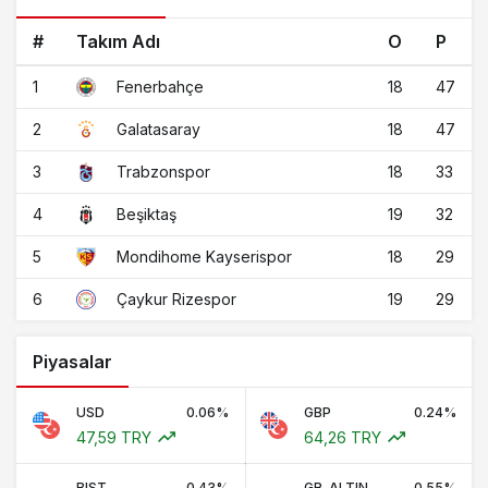
#
Takım Adı
O
P
1
18
47
Fenerbahçe
2
18
47
Galatasaray
3
18
33
Trabzonspor
4
19
32
Beşiktaş
5
18
29
Mondihome Kayserispor
6
19
29
Çaykur Rizespor
Piyasalar
USD
0.06%
GBP
0.24%
47,59 TRY
64,26 TRY
BIST
0.43%
GR. ALTIN
0.55%