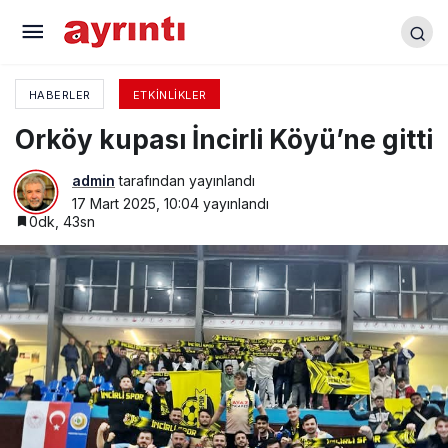
Yenişehir CHP ‘Bursa Buluşması ‘programında
HABERLER
ETKINLIKLER
Orköy kupası İncirli Köyü’ne gitti
admin
tarafından yayınlandı
17 Mart 2025, 10:04
yayınlandı
0dk, 43sn