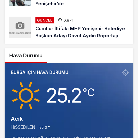
Yenişehir’de
6.871
GÜNCEL
Cumhur İttifakı MHP Yenişehir Belediye
Başkan Adayı Davut Aydın Röportajı
Hava Durumu
BURSA IÇIN HAVA DURUMU
25.2
‎°C
Açık
HISSEDILEN
25.3 °