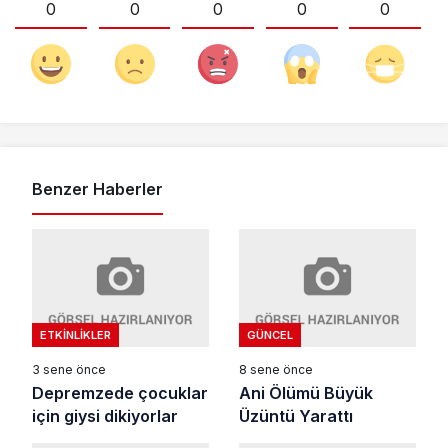
0
0
0
0
0
Benzer Haberler
ETKINLIKLER
GÜNCEL
3 sene önce
8 sene önce
Depremzede çocuklar
Ani Ölümü Büyük
için giysi dikiyorlar
Üzüntü Yarattı