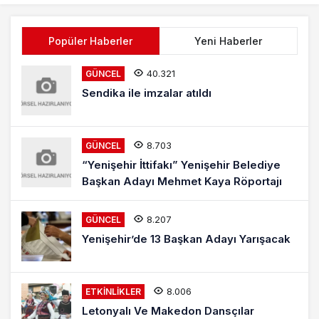
Popüler Haberler
Yeni Haberler
40.321
GÜNCEL
Sendika ile imzalar atıldı
8.703
GÜNCEL
“Yenişehir İttifakı” Yenişehir Belediye
Başkan Adayı Mehmet Kaya Röportajı
8.207
GÜNCEL
Yenişehir’de 13 Başkan Adayı Yarışacak
8.006
ETKINLIKLER
Letonyalı Ve Makedon Dansçılar