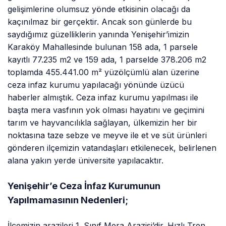
gelişimlerine olumsuz yönde etkisinin olacağı da
kaçınılmaz bir gerçektir. Ancak son günlerde bu
saydığımız güzelliklerin yanında Yenişehir’imizin
Karaköy Mahallesinde bulunan 158 ada, 1 parsele
kayıtlı 77.235 m2 ve 159 ada, 1 parselde 378.206 m2
toplamda 455.441.00 m² yüzölçümlü alan üzerine
ceza infaz kurumu yapılacağı yönünde üzücü
haberler almıştık. Ceza infaz kurumu yapılması ile
başta mera vasfının yok olması hayatını ve geçimini
tarım ve hayvancılıkla sağlayan, ülkemizin her bir
noktasına taze sebze ve meyve ile et ve süt ürünleri
gönderen ilçemizin vatandaşları etkilenecek, belirlenen
alana yakın yerde üniversite yapılacaktır.
Yenişehir’e Ceza İnfaz Kurumunun
Yapılmamasının Nedenleri;
İlçemizin arazileri 1. Sınıf Mera Arazisi’dir. Hızlı Tren