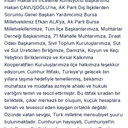
İnsan Haklarını İnceleme Komisyonu Başkanımız
Hakan ÇAVUŞOĞLU’na, AK Parti Dış İlişkilerden
Sorumlu Genel Başkan Yardımcımız Bursa
Milletvekilimiz Efkan ALA’ya, Ak Parti Bursa
Milletvekillerimize, Tüm İlçe Başkanlarımıza, Muhtarlar
Derneği Başkanımıza, 71 Mahalle Muhtarımıza, Ziraat
Odası Başkanımıza, Sivil Toplum Kuruluşlarımıza, Süt
ve Süt Üreticileri Birliğimize, Damızlık, Koyun ve Keçi
Yetiştirici Birliklerimize ve Kırsal Kalkınma
Kooperatifleri Kuruluşlarımıza ilçe halkımıza teşekkür
ediyorum. Cumhur İttifakı, Türkiye'yi gelecek bin
yıllara taşıma hedefiyle temellenmiş, bekamızı
muhafaza ve müdafaa azmiyle ahlaki ve hukuki
varlığını temin ve tescil ettirmiştir. Bu ittifak sıradan bir
birliktelik, çıkar merkezli bir oluşum, küçük hesaplara
tamah ve tevessül eden kaygan ortaklık değildir.
Özünde vatan sevgisi, Türk milletine mensubiyet şuuru
bulunmaktadır. Cumhurun haysiyeti, Cumhuriyet’in