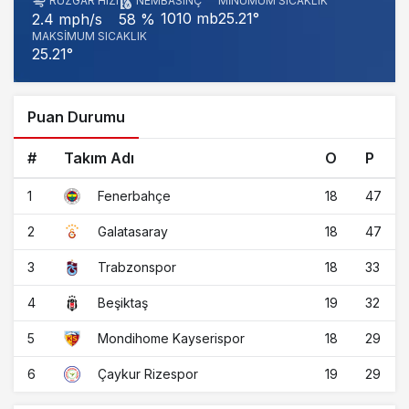
RÜZGAR HIZI
NEM
BASINÇ
MINUMUM SICAKLIK
1010 mb
25.21°
2.4 mph/s
58 %
MAKSIMUM SICAKLIK
25.21°
Puan Durumu
#
Takım Adı
O
P
1
18
47
Fenerbahçe
2
18
47
Galatasaray
3
18
33
Trabzonspor
4
19
32
Beşiktaş
5
18
29
Mondihome Kayserispor
6
19
29
Çaykur Rizespor