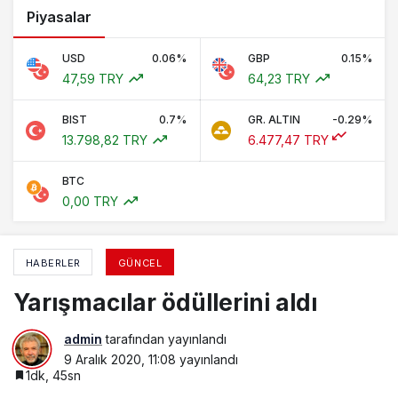
Piyasalar
USD
0.06%
GBP
0.15%
47,59 TRY
64,23 TRY
BIST
0.7%
GR. ALTIN
-0.29%
13.798,82 TRY
6.477,47 TRY
BTC
0,00 TRY
HABERLER
GÜNCEL
Yarışmacılar ödüllerini aldı
admin
tarafından yayınlandı
9 Aralık 2020, 11:08
yayınlandı
1dk, 45sn