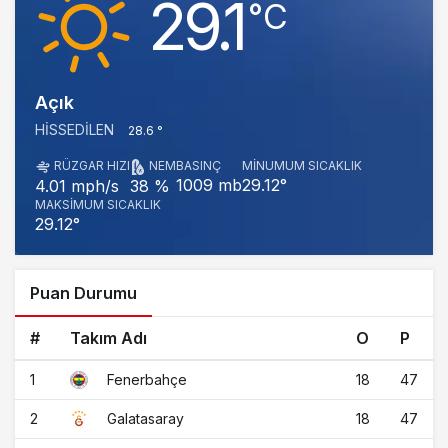
29.1
‎°C
Açık
HISSEDILEN
28.6 °
RÜZGAR HIZI
NEM
BASINÇ
MINUMUM SICAKLIK
1009 mb
29.12°
4.01 mph/s
38 %
MAKSIMUM SICAKLIK
29.12°
Puan Durumu
#
Takım Adı
O
P
1
18
47
Fenerbahçe
2
18
47
Galatasaray