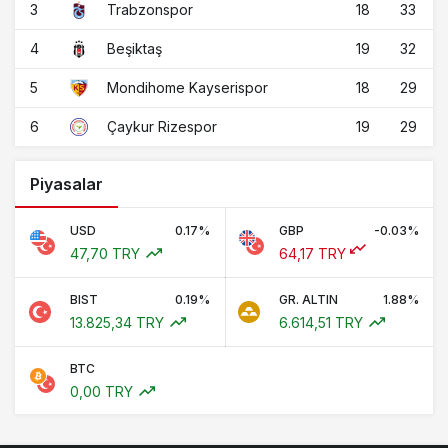
3
18
33
Trabzonspor
4
19
32
Beşiktaş
5
18
29
Mondihome Kayserispor
6
19
29
Çaykur Rizespor
Piyasalar
USD
0.17%
GBP
-0.03%
47,70 TRY
64,17 TRY
BIST
0.19%
GR. ALTIN
1.88%
13.825,34 TRY
6.614,51 TRY
BTC
0,00 TRY