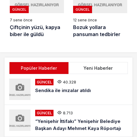
GÜNCEL
GÜNCEL
7 sene önce
12 sene önce
Çiftçinin yüzü, kapya
Bozuk yollara
biber ile güldü
pansuman tedbirler
Popüler Haberler
Yeni Haberler
40.328
GÜNCEL
Sendika ile imzalar atıldı
8.713
GÜNCEL
“Yenişehir İttifakı” Yenişehir Belediye
Başkan Adayı Mehmet Kaya Röportajı