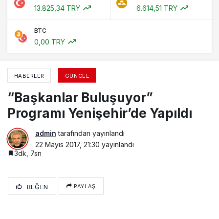
13.825,34 TRY
6.614,51 TRY
BTC
0,00 TRY
HABERLER
GÜNCEL
“Başkanlar Buluşuyor”
Programı Yenişehir’de Yapıldı
admin
tarafından yayınlandı
22 Mayıs 2017, 21:30
yayınlandı
3dk, 7sn
BEĞEN
PAYLAŞ