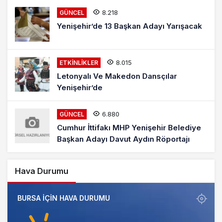
8.218
GÜNCEL
Yenişehir’de 13 Başkan Adayı Yarışacak
8.015
ETKINLIKLER
Letonyalı Ve Makedon Dansçılar
Yenişehir’de
6.880
GÜNCEL
Cumhur İttifakı MHP Yenişehir Belediye
Başkan Adayı Davut Aydın Röportajı
Hava Durumu
BURSA IÇIN HAVA DURUMU