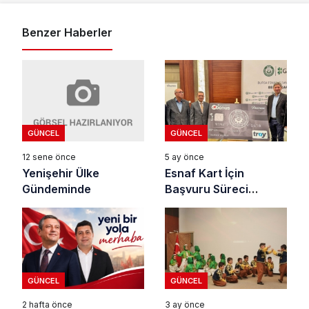
Benzer Haberler
GÜNCEL
GÜNCEL
12 sene önce
5 ay önce
Yenişehir Ülke
Esnaf Kart İçin
Gündeminde
Başvuru Süreci
Başladı
GÜNCEL
GÜNCEL
2 hafta önce
3 ay önce