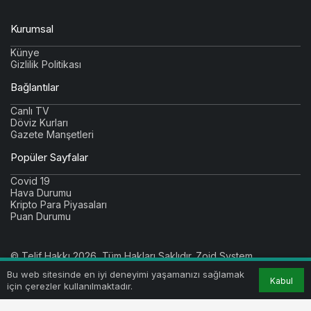
Kurumsal
Künye
Gizlilik Politikası
Bağlantılar
Canlı TV
Döviz Kurları
Gazete Manşetleri
Popüler Sayfalar
Covid 19
Hava Durumu
Kripto Para Piyasaları
Puan Durumu
© Telif Hakkı 2026, Tüm Hakları Saklıdır.
Zoid System
Bu web sitesinde en iyi deneyimi yaşamanızı sağlamak
Kabul
için çerezler kullanılmaktadır.