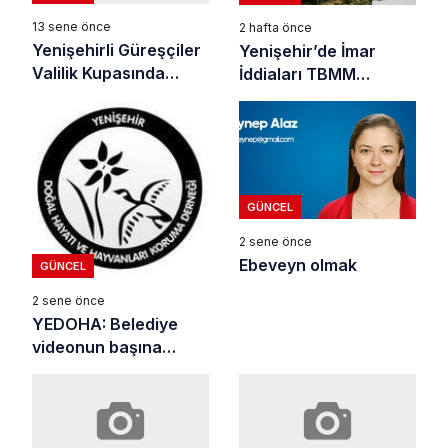
13 sene önce
2 hafta önce
Yenişehirli Güreşçiler
Yenişehir’de İmar
Valilik Kupasında
İddiaları TBMM
Yarıştı
Gündeminde
GÜNCEL
2 sene önce
Ebeveyn olmak
GÜNCEL
2 sene önce
YEDOHA: Belediye
videonun başına
ekleme yapmış