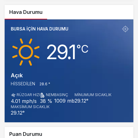
Hava Durumu
BURSA IÇIN HAVA DURUMU
29.1
‎°C
Açık
HISSEDILEN
28.6 °
RÜZGAR HIZI
NEM
BASINÇ
MINUMUM SICAKLIK
1009 mb
29.12°
4.01 mph/s
38 %
MAKSIMUM SICAKLIK
29.12°
Puan Durumu