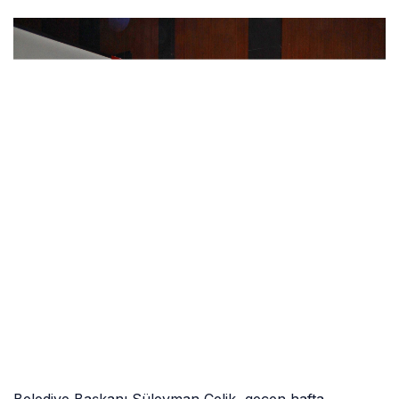
Belediye Başkanı Süleyman Çelik, geçen hafta