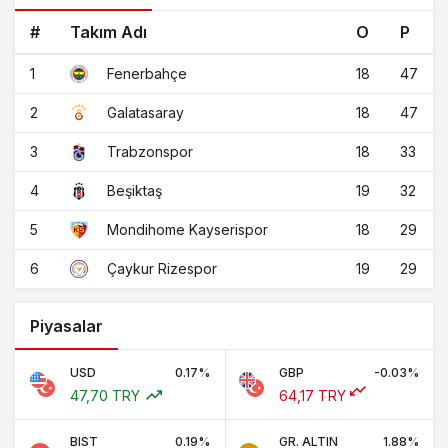
#
Takım Adı
O
P
1
18
47
Fenerbahçe
2
18
47
Galatasaray
3
18
33
Trabzonspor
4
19
32
Beşiktaş
5
18
29
Mondihome Kayserispor
6
19
29
Çaykur Rizespor
Piyasalar
USD
0.17%
GBP
-0.03%
47,70 TRY
64,17 TRY
BIST
0.19%
GR. ALTIN
1.88%