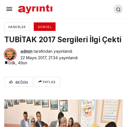
“Başkanlar Buluşuyor” Programı Yenişehir’de
Yapıldı
HABERLER
GÜNCEL
TUBİTAK 2017 Sergileri İlgi Çekti
admin
tarafından yayınlandı
22 Mayıs 2017, 21:34
yayınlandı
0dk, 49sn
BEĞEN
PAYLAŞ