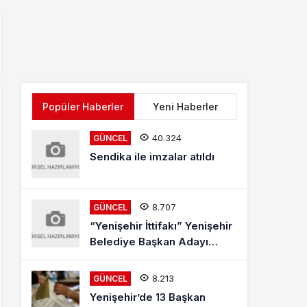
Popüler Haberler
Yeni Haberler
40.324
GÜNCEL
Sendika ile imzalar atıldı
8.707
GÜNCEL
“Yenişehir İttifakı” Yenişehir
Belediye Başkan Adayı
Mehmet Kaya Röportajı
8.213
GÜNCEL
Yenişehir’de 13 Başkan