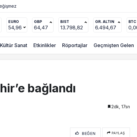
Değişmez
EURO
GBP
BIST
GR. ALTIN
BTC
54,96
64,47
13.798,82
6.494,67
0,0
Kültür Sanat
Etkinlikler
Röportajlar
Geçmişten Gelen
hir’e bağlandı
2dk, 17sn
BEĞEN
PAYLAŞ