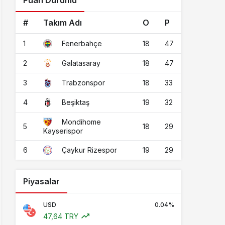
Puan Durumu
#
Takım Adı
O
P
1
18
47
Fenerbahçe
2
18
47
Galatasaray
3
18
33
Trabzonspor
4
19
32
Beşiktaş
Mondihome
5
18
29
Kayserispor
6
19
29
Çaykur Rizespor
Piyasalar
USD
0.04%
47,64 TRY