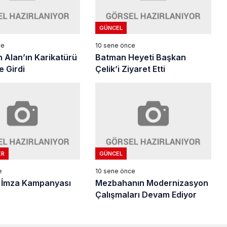
GÜNCEL
ce
10 sene önce
n Alan’ın Karikatürü
Batman Heyeti Başkan
 Girdi
Çelik’i Ziyaret Etti
ER
GÜNCEL
e
10 sene önce
 İmza Kampanyası
Mezbahanın Modernizasyon
Çalışmaları Devam Ediyor