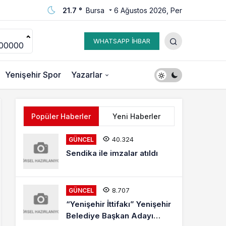
21.7 °
Bursa
6 Ağustos 2026, Per
WHATSAPP İHBAR
00000
Yenişehir Spor
Yazarlar
Popüler Haberler
Yeni Haberler
40.324
GÜNCEL
Sendika ile imzalar atıldı
8.707
GÜNCEL
“Yenişehir İttifakı” Yenişehir
Belediye Başkan Adayı