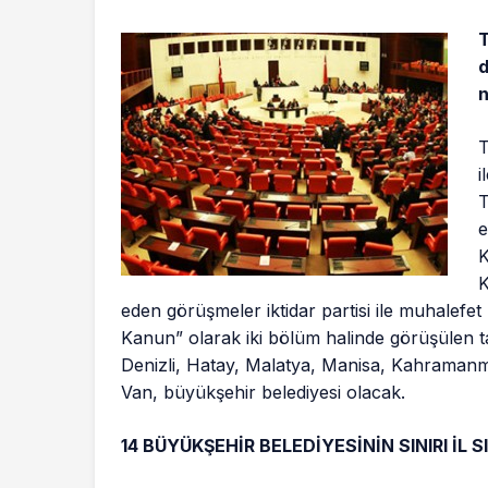
T
d
n
T
i
T
e
K
K
eden görüşmeler iktidar partisi ile muhalefet
Kanun” olarak iki bölüm halinde görüşülen ta
Denizli, Hatay, Malatya, Manisa, Kahramanm
Van, büyükşehir belediyesi olacak.
14 BÜYÜKŞEHİR BELEDİYESİNİN SINIRI İL S