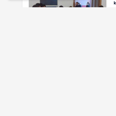
k
b
1
y
f
K
Ş
ö
Büyük Atatürk’ün bedenen aramızdan ayrılışın
kesimlerin koalisyon oluşturdukları ve Türkiy
bakımdan; 10 Kasım tarih olarak bir başka 
Cumhuriyet Bayramı kutlama programına göste
de yapabildiğini görmekteyiz.” dedi ve yemeğ
teşekkür etti.
10 KASIM’DA YAS TUTMADIK