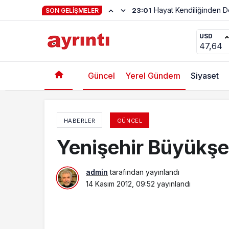
Hayat Kendiliğinden 
23:01
SON GELIŞMELER
10 Kasım yemeğine yoğun ilgi
USD
47,64
Güncel
Yerel Gündem
Siyaset
HABERLER
GÜNCEL
Yenişehir Büyükşe
admin
tarafından yayınlandı
14 Kasım 2012, 09:52
yayınlandı