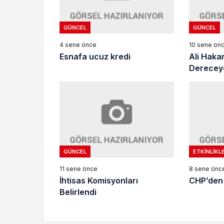
GÜNCEL
GÜNCEL
4 sene önce
10 sene ön
Esnafa ucuz kredi
Ali Haka
Dereceye
GÜNCEL
ETKINLIKL
11 sene önce
8 sene önc
İhtisas Komisyonları
CHP’den
Belirlendi