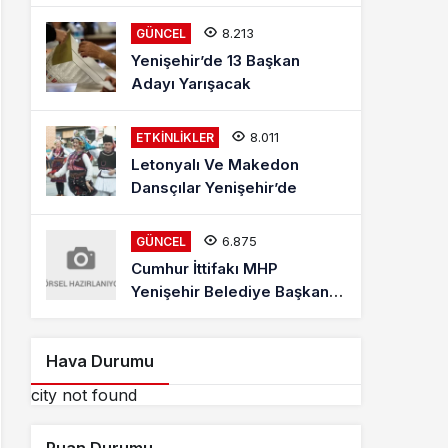
Mehmet Kaya Röportajı
8.213
GÜNCEL
Yenişehir’de 13 Başkan
Adayı Yarışacak
8.011
ETKINLIKLER
Letonyalı Ve Makedon
Dansçılar Yenişehir’de
6.875
GÜNCEL
Cumhur İttifakı MHP
Yenişehir Belediye Başkan
Adayı Davut Aydın Röportajı
Hava Durumu
city not found