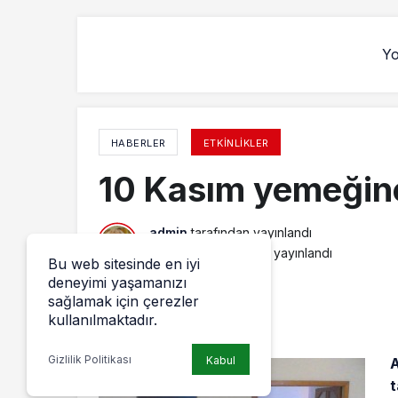
Yo
HABERLER
ETKINLIKLER
10 Kasım yemeğine
admin
tarafından yayınlandı
14 Kasım 2012, 09:50
yayınlandı
Bu web sitesinde en iyi
deneyimi yaşamanızı
sağlamak için çerezler
kullanılmaktadır.
Gizlilik Politikası
Kabul
A
t