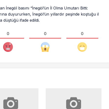
n İnegöl basını “İnegöl’ün İl Olma Umutarı Bitti:
ına duyururken, İnegöl’ün yıllardır peşinde koştuğu il
 düştüğü ifade edildi.
0
0
0