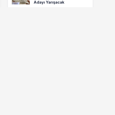
Adayı Yarışacak
8.011
ETKINLIKLER
Letonyalı Ve Makedon
Dansçılar Yenişehir’de
6.875
GÜNCEL
Cumhur İttifakı MHP
Yenişehir Belediye Başkan
Adayı Davut Aydın Röportajı
Hava Durumu
city not found
Puan Durumu
#
Takım Adı
O
P