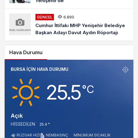
Yenişehir’de
6.890
GÜNCEL
Cumhur İttifakı MHP Yenişehir Belediye
Başkan Adayı Davut Aydın Röportajı
Hava Durumu
BURSA IÇIN HAVA DURUMU
25.5
‎°C
Açık
HISSEDILEN
25.4 °
RÜZGAR HIZI
NEM
BASINÇ
MINUMUM SICAKLIK