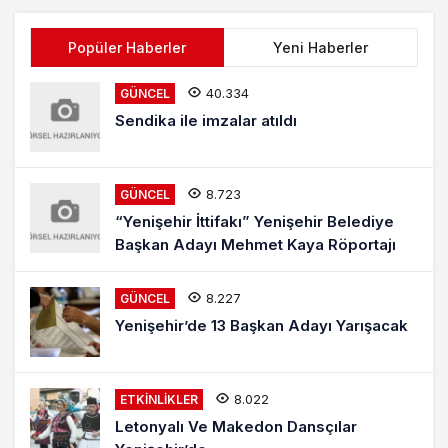
Popüler Haberler
Yeni Haberler
40.334
GÜNCEL
Sendika ile imzalar atıldı
8.723
GÜNCEL
“Yenişehir İttifakı” Yenişehir Belediye
Başkan Adayı Mehmet Kaya Röportajı
8.227
GÜNCEL
Yenişehir’de 13 Başkan Adayı Yarışacak
8.022
ETKINLIKLER
Letonyalı Ve Makedon Dansçılar