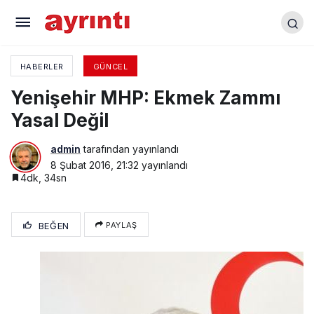
Acil Servis Ve Fizik Tedavi Üniteleri Açıldı
HABERLER
GÜNCEL
Yenişehir MHP: Ekmek Zammı
Yasal Değil
admin
tarafından yayınlandı
8 Şubat 2016, 21:32
yayınlandı
4dk, 34sn
BEĞEN
PAYLAŞ