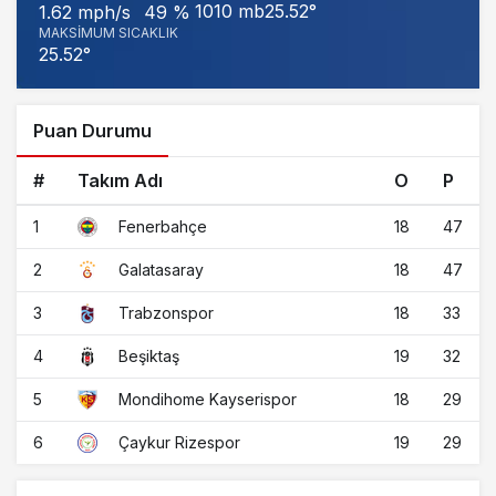
1010 mb
25.52°
1.62 mph/s
49 %
MAKSIMUM SICAKLIK
25.52°
Puan Durumu
#
Takım Adı
O
P
1
18
47
Fenerbahçe
2
18
47
Galatasaray
3
18
33
Trabzonspor
4
19
32
Beşiktaş
5
18
29
Mondihome Kayserispor
6
19
29
Çaykur Rizespor