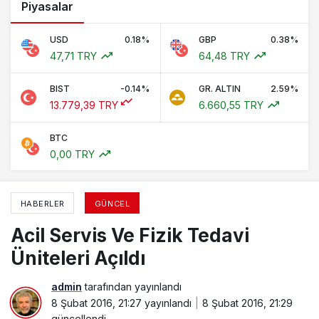
Piyasalar
USD
0.18%
GBP
0.38%
47,71 TRY
64,48 TRY
BIST
-0.14%
GR. ALTIN
2.59%
13.779,39 TRY
6.660,55 TRY
BTC
0,00 TRY
HABERLER
GÜNCEL
Acil Servis Ve Fizik Tedavi
Üniteleri Açıldı
admin
tarafından yayınlandı
8 Şubat 2016, 21:27
yayınlandı
8 Şubat 2016, 21:29
güncellendi