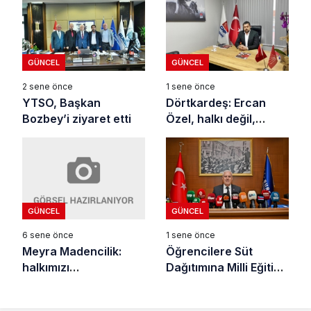
GÜNCEL
GÜNCEL
2 sene önce
1 sene önce
YTSO, Başkan
Dörtkardeş: Ercan
Bozbey’i ziyaret etti
Özel, halkı değil,
kendini
kandırmaktadır
GÜNCEL
GÜNCEL
6 sene önce
1 sene önce
Meyra Madencilik:
Öğrencilere Süt
halkımızı
Dağıtımına Milli Eğitim
bilgilendirmeyi
Engeli
sürdüreceğiz