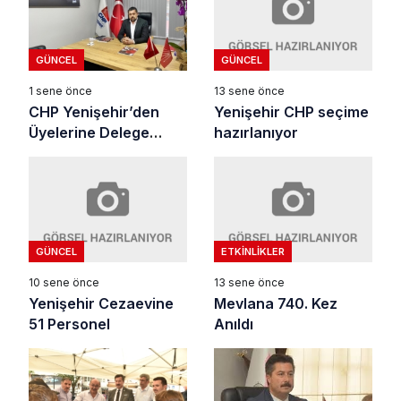
GÜNCEL
GÜNCEL
13 sene önce
1 sene önce
Yenişehir CHP seçime
CHP Yenişehir’den
hazırlanıyor
Üyelerine Delege
Seçimi Bilgilendirmesi
GÜNCEL
ETKINLIKLER
10 sene önce
13 sene önce
Yenişehir Cezaevine
Mevlana 740. Kez
51 Personel
Anıldı