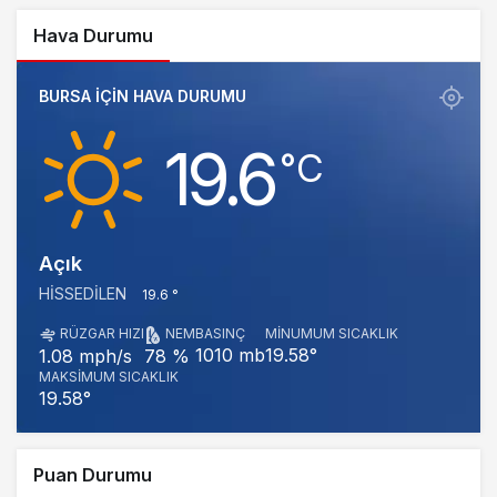
Hava Durumu
BURSA IÇIN HAVA DURUMU
19.6
‎°C
Açık
HISSEDILEN
19.6 °
RÜZGAR HIZI
NEM
BASINÇ
MINUMUM SICAKLIK
1010 mb
19.58°
1.08 mph/s
78 %
MAKSIMUM SICAKLIK
19.58°
Puan Durumu