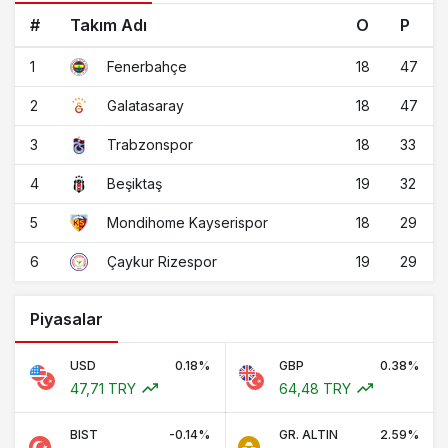
#
Takım Adı
O
P
1
18
47
Fenerbahçe
2
18
47
Galatasaray
3
18
33
Trabzonspor
4
19
32
Beşiktaş
5
18
29
Mondihome Kayserispor
6
19
29
Çaykur Rizespor
Piyasalar
USD
0.18%
GBP
0.38%
47,71 TRY
64,48 TRY
BIST
-0.14%
GR. ALTIN
2.59%