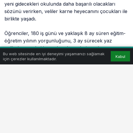
yeni gidecekleri okulunda daha başarılı olacakları
sözünü verirken, veliler karne heyecanını çocukları ile
birlikte yaşadı.
Öğrenciler, 180 iş günü ve yaklaşık 8 ay süren eğitim-
öğretim yılının yorgunluğunu, 3 ay sürecek yaz
tatilinde atacak. Uzmanlar, karnelerin sadece
Bu web sitesinde en iyi deneyimi yaşamanızı sağlamak
öğrencilere ait olmadığını, bu karnelerin herkesin
Kabul
için çerezler kullanılmaktadır.
karnesi olduğunu ifade ederken zayıfı olan öğrencilere
ailelerin baskı yapmak yerine yaşanan sorunu bulma
ve çözme yoluna gitmeleri gerektiğini belirtti.
Anaokulu ve ilköğretim birinci sınıf öğrencileri 9
Eylül’den 13 Eylül’e kadar uyum programına alınacak.
2013-2014 eğitim-öğretim yılı ise 15 Eylül 2013
Pazartesi günü başlayacak.