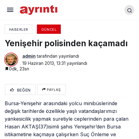
Yenişehir’de karne sevinci
HABERLER
GÜNCEL
Yenişehir polisinden kaçamadı
admin
tarafından yayınlandı
19 Haziran 2013, 13:31
yayınlandı
0dk, 23sn
BEĞEN
PAYLAŞ
Bursa-Yenişehir arasındaki yolcu minibüslerinde
değişik tarihlerde özellikle yaşlı vatandaşlarımızı
yankesicilik yapmak suretiyle ceplerinden para çalan
Hasan AKTAŞ(37)isimli şahıs Yenişehir’den Bursa
istikametine kaçmaya çalışırken Suç Önleme ve