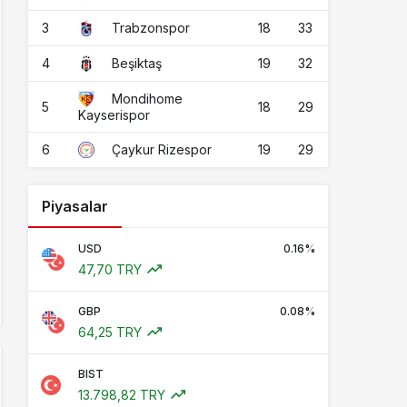
3
18
33
Trabzonspor
4
19
32
Beşiktaş
Mondihome
5
18
29
Kayserispor
6
19
29
Çaykur Rizespor
Piyasalar
USD
0.16%
47,70 TRY
GBP
0.08%
64,25 TRY
BIST
13.798,82 TRY