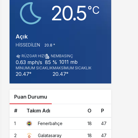
20.5
‎°C
Açık
HISSEDILEN
20.8 °
RÜZGAR HIZI
NEM
BASINÇ
1011 mb
0.63 mph/s
85 %
MINUMUM SICAKLIK
MAKSIMUM SICAKLIK
20.47°
20.47°
Puan Durumu
#
Takım Adı
O
P
1
18
47
Fenerbahçe
2
18
47
Galatasaray