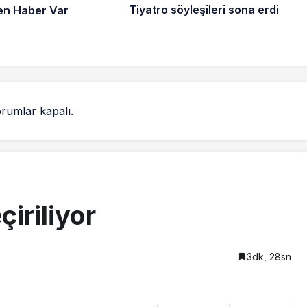
Tiyatro söyleşileri sona erdi
en Haber Var
rumlar kapalı.
iriliyor
3dk, 28sn