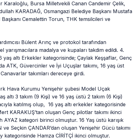
r Karaloğlu, Bursa Milletvekili Canan Candemir Çelik,
Abdullah KARADAĞ, Osmangazi Belediye Başkanı Mustafa
 Başkanı Cemalettin Torun, THK temsilcileri ve
dımcısı Bülent Arınç ve protokol tarafından
el yarışmacılara madalya ve kupaları takdim edildi. 4.
yaş altı Erkekler kategorisinde; Çaylak Keşşaflar, Genç
arda ATK, Güvercinler ve İyi Uçuşlar takımı, 16 yaş üst
 Canavarlar takımları dereceye girdi.
ürk Hava Kurumu Yenişehir şubesi Model Uçak
ltı 3 takım (9 Kişi) ve 16 yaş üstü 2 takım (6 Kişi)
ıyla katılmış olup, 16 yaş altı erkekler kategorisinde
rt KARAKUŞ’tan oluşan Genç pilotlar takımı ikinci
h AYAZ kategori birinci olmuştur. 16 Yaş üstü karışık
 ve Seçkin ÇANDAR’dan oluşan Yenişehir Gücü takımı
rey kategorisinde Hamza CİRİTÇİ ikinci olmuştur.