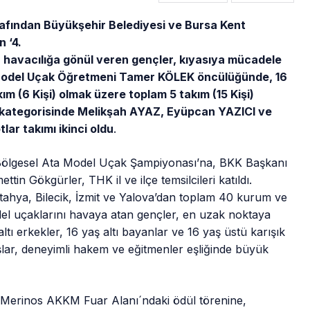
rafından Büyükşehir
Belediyesi ve Bursa Kent
 ‘4.
havacılığa gönül veren gençler, kıyasıya mücadele
 Model Uçak Öğretmeni Tamer KÖLEK öncülüğünde, 16
akım (6 Kişi) olmak üzere toplam 5 takım (15 Kişi)
ler kategorisinde Melikşah AYAZ, Eyüpcan YAZICI ve
ar takımı ikinci oldu
.
‘Bölgesel Ata Model Uçak Şampiyonası’na, BKK Başkanı
n Gökgürler, THK il ve ilçe temsilcileri katıldı.
ütahya, Bilecik, İzmit ve Yalova’dan toplam 40 kurum ve
odel uçaklarını havaya atan gençler, en uzak noktaya
altı erkekler, 16 yaş altı bayanlar ve 16 yaş üstü karışık
şlar, deneyimli hakem ve eğitmenler eşliğinde büyük
 Merinos AKKM Fuar Alanı´ndaki ödül törenine,