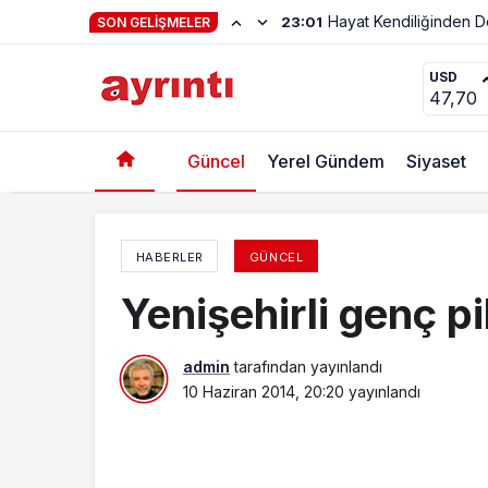
23:01
SON GELIŞMELER
Projeler Hayata Geçiriliyor
USD
47,70
Güncel
Yerel Gündem
Siyaset
HABERLER
GÜNCEL
Yenişehirli genç pi
admin
tarafından yayınlandı
10 Haziran 2014, 20:20
yayınlandı