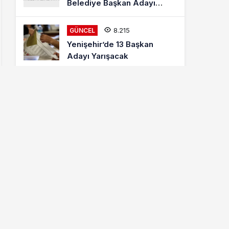
Belediye Başkan Adayı
Mehmet Kaya Röportajı
8.215
GÜNCEL
Yenişehir’de 13 Başkan
Adayı Yarışacak
8.013
ETKINLIKLER
Letonyalı Ve Makedon
Dansçılar Yenişehir’de
6.877
GÜNCEL
Cumhur İttifakı MHP
Yenişehir Belediye Başkan
Adayı Davut Aydın Röportajı
Hava Durumu
BURSA IÇIN HAVA DURUMU