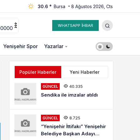
30.6 °
Bursa
8 Ağustos 2026, Cts
WHATSAPP İHBAR
00000
Yenişehir Spor
Yazarlar
Popüler Haberler
Yeni Haberler
40.335
GÜNCEL
Sendika ile imzalar atıldı
8.725
GÜNCEL
“Yenişehir İttifakı” Yenişehir
Belediye Başkan Adayı