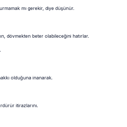
 vurmamak mı gerekir, diye düşünür.
n, dövmekten beter olabileceğini hatırlar.
.
 hakkı olduğuna inanarak.
dürür itirazlarını.