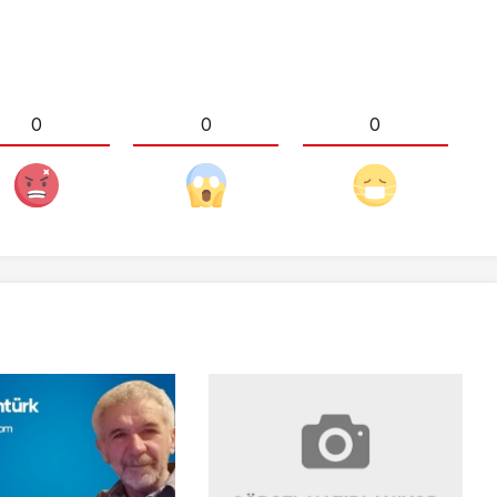
0
0
0