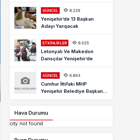
Mehmet Kaya Röportajı
8.229
GÜNCEL
Yenişehir’de 13 Başkan
Adayı Yarışacak
8.025
ETKINLIKLER
Letonyalı Ve Makedon
Dansçılar Yenişehir’de
6.893
GÜNCEL
Cumhur İttifakı MHP
Yenişehir Belediye Başkan
Adayı Davut Aydın Röportajı
Hava Durumu
city not found