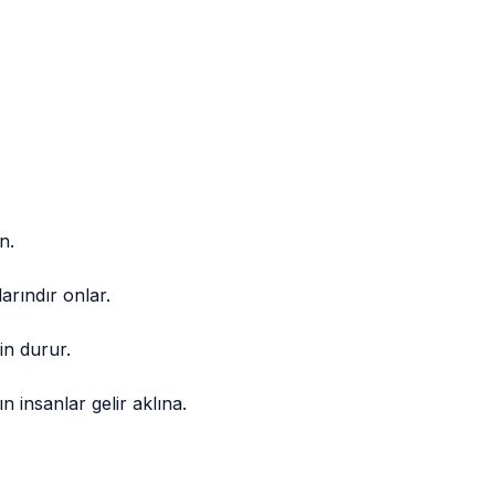
n.
arındır onlar.
in durur.
n insanlar gelir aklına.