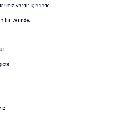
rimiz vardır içlerinde.
un bir yerinde.
ur.
ıçta.
ız.