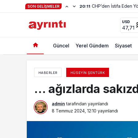
Hayat Kendiliğinden 
23:01
SON GELIŞMELER
Google Ve Microsoft Neler Yapabilir?
USD
47,71
Güncel
Yerel Gündem
Siyaset
HABERLER
HÜSEYIN ŞENTÜRK
… ağızlarda sakız
admin
tarafından yayınlandı
8 Temmuz 2024, 12:10
yayınlandı