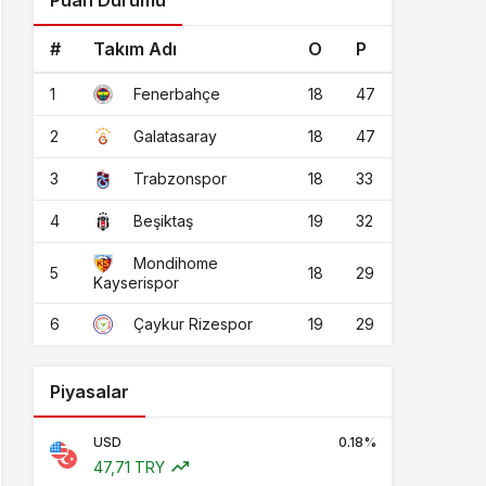
Puan Durumu
#
Takım Adı
O
P
1
18
47
Fenerbahçe
2
18
47
Galatasaray
3
18
33
Trabzonspor
4
19
32
Beşiktaş
Mondihome
5
18
29
Kayserispor
6
19
29
Çaykur Rizespor
Piyasalar
USD
0.18%
47,71 TRY