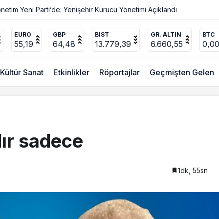
Değişmez
EURO
GBP
BIST
GR. ALTIN
BTC
55,19
64,48
13.779,39
6.660,55
0,0
Kültür Sanat
Etkinlikler
Röportajlar
Geçmişten Gelen
dır sadece
1dk, 55sn