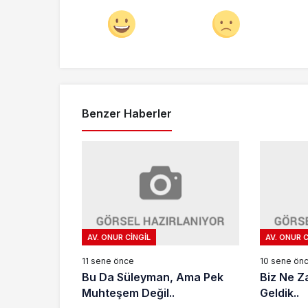
Benzer Haberler
AV. ONUR CINGIL
AV. ONUR C
11 sene önce
10 sene ön
Bu Da Süleyman, Ama Pek
Biz Ne Z
Muhteşem Değil..
Geldik..