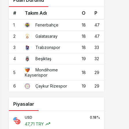
Puan Durumu
#
Takım Adı
O
P
1
18
47
Fenerbahçe
2
18
47
Galatasaray
3
18
33
Trabzonspor
4
19
32
Beşiktaş
Mondihome
5
18
29
Kayserispor
6
19
29
Çaykur Rizespor
Piyasalar
USD
0.18%
47,71 TRY