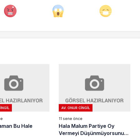
INGIL
AV. ONUR CINGIL
ce
11 sene önce
aman Bu Hale
Hala Malum Partiye Oy
Vermeyi Düşünmüyorsunuz