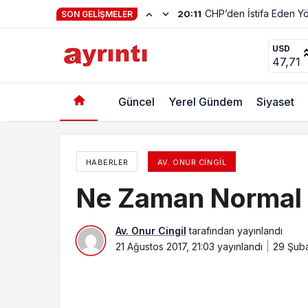
SON GELIŞMELER
Müftüler İnşaat Ruhsatı Da Versin..
USD
47,71
Güncel
Yerel Gündem
Siyaset
HABERLER
AV. ONUR CINGIL
Ne Zaman Normal B
Av. Onur Cingil
tarafından yayınlandı
21 Ağustos 2017, 21:03
yayınlandı
29 Şuba