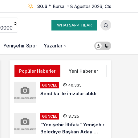
30.6 °
Bursa
8 Ağustos 2026, Cts
WHATSAPP İHBAR
00000
Yenişehir Spor
Yazarlar
Popüler Haberler
Yeni Haberler
40.335
GÜNCEL
Sendika ile imzalar atıldı
8.725
GÜNCEL
“Yenişehir İttifakı” Yenişehir
Belediye Başkan Adayı