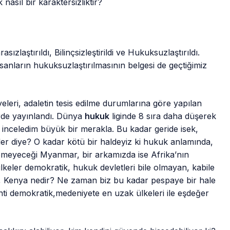
asıl bir karaktersizliktir?
zlaştırıldı, Bilinçsizleştirildi ve Hukuksuzlaştırıldı.
sanların hukuksuzlaştırılmasının belgesi de geçtiğimiz
eleri, adaletin tesis edilme durumlarına göre yapılan
erde yayınlandı. Dünya
hukuk
liginde 8 sıra daha düşerek
r inceledim büyük bir merakla. Bu kadar geride isek,
ler diye? O kadar kötü bir haldeyiz ki hukuk anlamında,
emeyeceği Myanmar, bir arkamızda ise Afrika’nın
keler demokratik, hukuk devletleri bile olmayan, kabile
a, Kenya nedir? Ne zaman biz bu kadar pespaye bir hale
nti demokratik,medeniyete en uzak ülkeleri ile eşdeğer