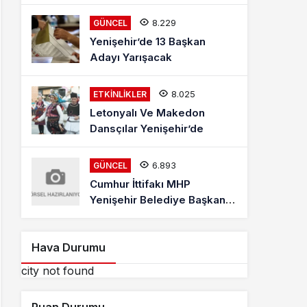
Mehmet Kaya Röportajı
8.229
GÜNCEL
Yenişehir’de 13 Başkan
Adayı Yarışacak
8.025
ETKINLIKLER
Letonyalı Ve Makedon
Dansçılar Yenişehir’de
6.893
GÜNCEL
Cumhur İttifakı MHP
Yenişehir Belediye Başkan
Adayı Davut Aydın Röportajı
Hava Durumu
city not found