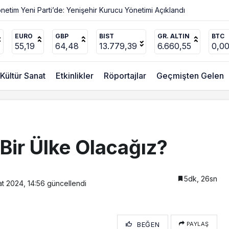
EURO
GBP
BIST
GR. ALTIN
BTC
55,19
64,48
13.779,39
6.660,55
0,0
Kültür Sanat
Etkinlikler
Röportajlar
Geçmişten Gelen
ir Ülke Olacağız?
5dk, 26sn
t 2024, 14:56
güncellendi
BEĞEN
PAYLAŞ