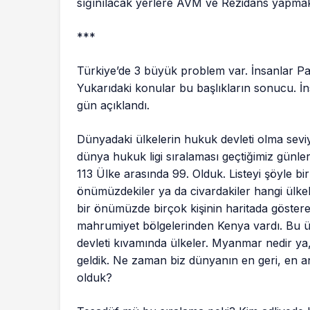
sığınılacak yerlere AVM ve Rezidans yapmak n
***
Türkiye’de 3 büyük problem var. İnsanlar Parası
Yukarıdaki konular bu başlıkların sonucu. İn
gün açıklandı.
Dünyadaki ülkelerin hukuk devleti olma seviy
dünya hukuk ligi sıralaması geçtiğimiz günl
113 Ülke arasında 99. Olduk. Listeyi şöyle bi
önümüzdekiler ya da civardakiler hangi ülke
bir önümüzde birçok kişinin haritada göster
mahrumiyet bölgelerinden Kenya vardı. Bu ül
devleti kıvamında ülkeler. Myanmar nedir y
geldik. Ne zaman biz dünyanın en geri, en a
olduk?