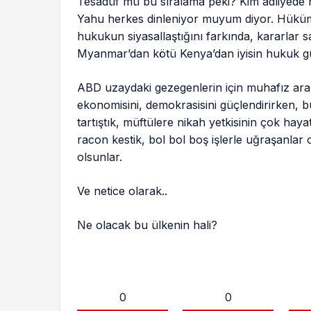
Tesadüf mü bu sıralama peki? Kim adliyede ha
Yahu herkes dinleniyor muyum diyor. Hüküme
hukukun siyasallaştığını farkında, kararlar s
Myanmar’dan kötü Kenya’dan iyisin hukuk gü
ABD uzaydaki gezegenlerin için muhafız arar,
ekonomisini, demokrasisini güçlendirirken, 
tartıştık, müftülere nikah yetkisinin çok ha
racon kestik, bol bol boş işlerle uğraşanlar ol
olsunlar.
Ve netice olarak..
Ne olacak bu ülkenin hali?
0
0