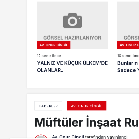
AV. ONUR CINGIL
AV. ONUR C
12 sene önce
10 sene ön
YALNIZ VE KÜÇÜK ÜLKEM’DE
Bunların
OLANLAR..
Sadece Y
Şovdan İ
HABERLER
AV. ONUR CINGIL
Müftüler İnşaat Ru
Av. Onur Cingil
tarafından yayınlandı