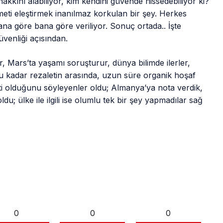
kkını alabiliyor, kim kendini güvende hissedebiliyor ki?
ti eleştirmek inanılmaz korkulan bir şey. Herkes
ana göre bana göre veriliyor. Sonuç ortada.. İşte
venliği açısından.
 Mars’ta yaşamı soruşturur, dünya bilimde ilerler,
bu kadar rezaletin arasında, uzun süre organik hoşaf
yati olduğunu söyleyenler oldu; Almanya’ya nota verdik,
du; ülke ile ilgili ise olumlu tek bir şey yapmadılar sağ
0
0
0