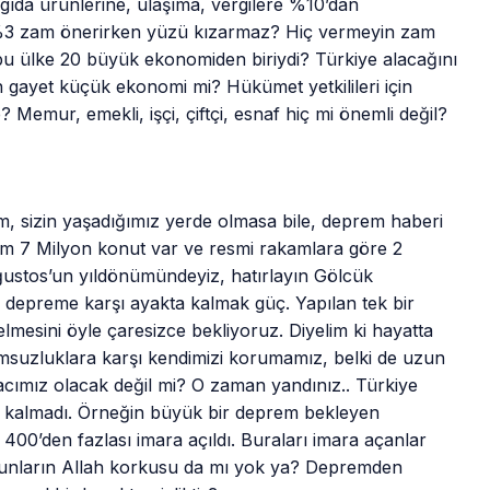
 gıda ürünlerine, ulaşıma, vergilere %10’dan
%3 zam önerirken yüzü kızarmaz? Hiç vermeyin zam
 bu ülke 20 büyük ekonomiden biriydi? Türkiye alacağını
 gayet küçük ekonomi mi? Hükümet yetkilileri için
e? Memur, emekli, işçi, çiftçi, esnaf hiç mi önemli değil?
, sizin yaşadığımız yerde olmasa bile, deprem haberi
plam 7 Milyon konut var ve resmi rakamlara göre 2
ğustos’un yıldönümündeyiz, hatırlayın Gölcük
 depreme karşı ayakta kalmak güç. Yapılan tek bir
mesini öyle çaresizce bekliyoruz. Diyelim ki hayatta
msuzluklara karşı kendimizi korumamız, belki de uzun
cımız olacak değil mi? O zaman yandınız.. Türkiye
 kalmadı. Örneğin büyük bir deprem bekleyen
00’den fazlası imara açıldı. Buraları imara açanlar
unların Allah korkusu da mı yok ya? Depremden