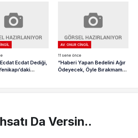
Değil Mi?
INGIL
AV. ONUR CINGIL
ce
11 sene önce
 Ecdat Ecdat Dediği,
“Haberi Yapan Bedelini Ağır
enikapı’daki
Ödeyecek, Öyle Bırakmam
baret..
Onu.”
hsatı Da Versin..