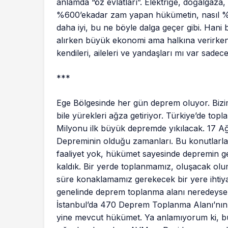
anlamda “öz evlatları”. Elektriğe, doğalgaza,
%600’ekadar zam yapan hükümetin, nasıl 
daha iyi, bu ne böyle dalga geçer gibi. Hani
alırken büyük ekonomi ama halkına verirken
kendileri, aileleri ve yandaşları mı var sadec
***
Ege Bölgesinde her gün deprem oluyor. Bizim
bile yürekleri ağza getiriyor. Türkiye’de to
Milyonu ilk büyük depremde yıkılacak. 17 A
Depreminin olduğu zamanları. Bu konutlarla
faaliyet yok, hükümet sayesinde depremin gel
kaldık. Bir yerde toplanmamız, oluşacak olu
süre konaklamamız gerekecek bir yere ihtiya
genelinde deprem toplanma alanı neredeyse
İstanbul’da 470 Deprem Toplanma Alanı’nın 4
yine mevcut hükümet. Ya anlamıyorum ki, b