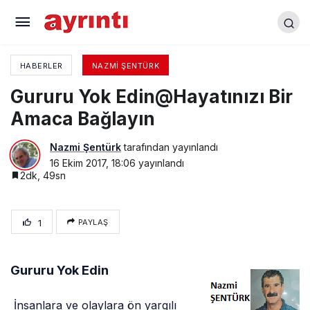
Bu Çirkef Tezgâhı Bozun
HABERLER
NAZMI ŞENTÜRK
Gururu Yok Edin@Hayatınızı Bir
Amaca Bağlayın
Nazmi Şentürk
tarafından yayınlandı
16 Ekim 2017, 18:06
yayınlandı
2dk, 49sn
1
PAYLAŞ
Gururu Yok Edin
İnsanlara ve olaylara ön yargılı