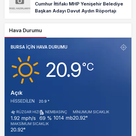
Cumhur İttifakı MHP Yenişehir Belediye
Başkan Adayı Davut Aydın Röportajı
Hava Durumu
BURSA IÇIN HAVA DURUMU
20.9
‎°C
Açık
HISSEDILEN
20.9 °
RÜZGAR HIZI
NEM
BASINÇ
MINUMUM SICAKLIK
1014 mb
20.92°
1.92 mph/s
69 %
MAKSIMUM SICAKLIK
20.92°