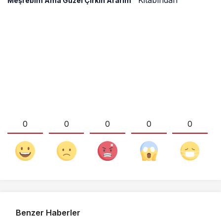
”
Kitabından
Meşrebim Ama Güzel Çirkin Ararım
0
0
0
0
0
Benzer Haberler