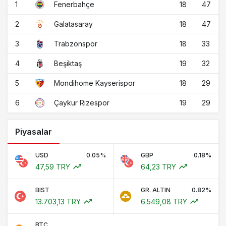
1
18
47
Fenerbahçe
2
18
47
Galatasaray
3
18
33
Trabzonspor
4
19
32
Beşiktaş
5
18
29
Mondihome Kayserispor
6
19
29
Çaykur Rizespor
Piyasalar
USD
0.05%
GBP
0.18%
47,59 TRY
64,23 TRY
BIST
GR. ALTIN
0.82%
13.703,13 TRY
6.549,08 TRY
BTC