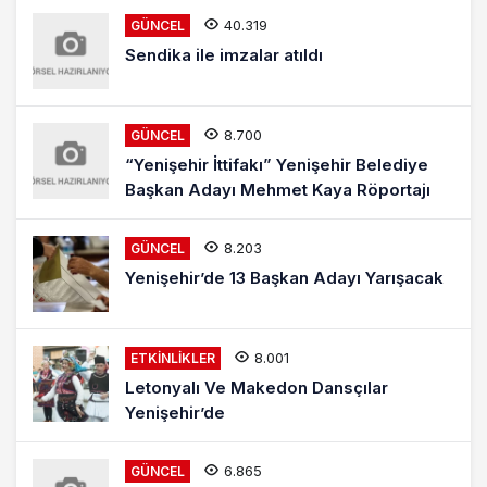
40.319
GÜNCEL
Sendika ile imzalar atıldı
8.700
GÜNCEL
“Yenişehir İttifakı” Yenişehir Belediye
Başkan Adayı Mehmet Kaya Röportajı
8.203
GÜNCEL
Yenişehir’de 13 Başkan Adayı Yarışacak
8.001
ETKINLIKLER
Letonyalı Ve Makedon Dansçılar
Yenişehir’de
6.865
GÜNCEL