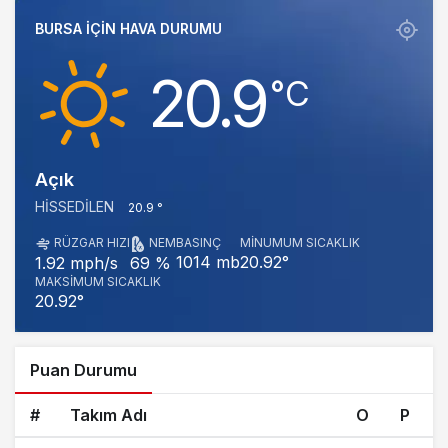
BURSA IÇIN HAVA DURUMU
20.9
‎°C
Açık
HISSEDILEN
20.9 °
RÜZGAR HIZI
NEM
BASINÇ
MINUMUM SICAKLIK
1014 mb
20.92°
1.92 mph/s
69 %
MAKSIMUM SICAKLIK
20.92°
Puan Durumu
#
Takım Adı
O
P