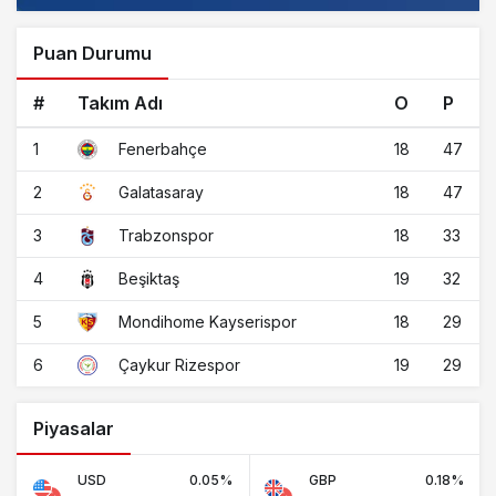
Puan Durumu
#
Takım Adı
O
P
1
18
47
Fenerbahçe
2
18
47
Galatasaray
3
18
33
Trabzonspor
4
19
32
Beşiktaş
5
18
29
Mondihome Kayserispor
6
19
29
Çaykur Rizespor
Piyasalar
USD
0.05%
GBP
0.18%