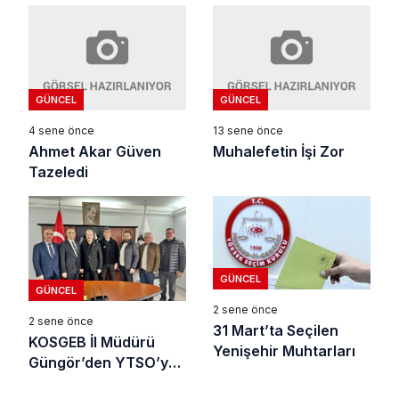
başlandı
GÜNCEL
GÜNCEL
4 sene önce
13 sene önce
Ahmet Akar Güven
Muhalefetin İşi Zor
Tazeledi
GÜNCEL
GÜNCEL
2 sene önce
2 sene önce
31 Mart’ta Seçilen
KOSGEB İl Müdürü
Yenişehir Muhtarları
Güngör’den YTSO’ya
Ziyaret