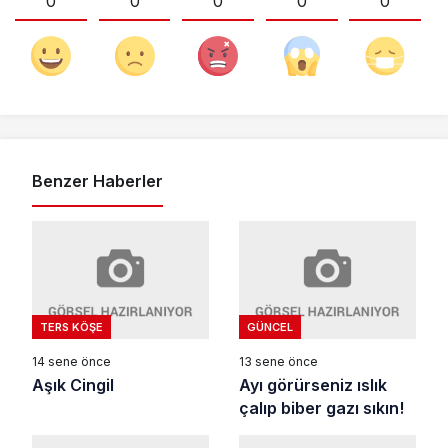
0
0
0
0
0
Benzer Haberler
TERS KÖŞE
GÜNCEL
14 sene önce
13 sene önce
Aşık Cingil
Ayı görürseniz ıslık
çalıp biber gazı sıkın!