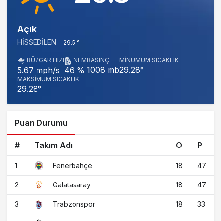
Açık
HISSEDILEN
29.5 °
RÜZGAR HIZI
NEM
BASINÇ
MINUMUM SICAKLIK
1008 mb
29.28°
5.67 mph/s
46 %
MAKSIMUM SICAKLIK
29.28°
Puan Durumu
#
Takım Adı
O
P
1
18
47
Fenerbahçe
2
18
47
Galatasaray
3
18
33
Trabzonspor