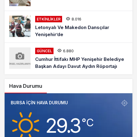
8.016
ETKINLIKLER
Letonyalı Ve Makedon Dansçılar
Yenişehir’de
6.880
GÜNCEL
Cumhur İttifakı MHP Yenişehir Belediye
Başkan Adayı Davut Aydın Röportajı
Hava Durumu
BURSA IÇIN HAVA DURUMU
29.3
‎°C