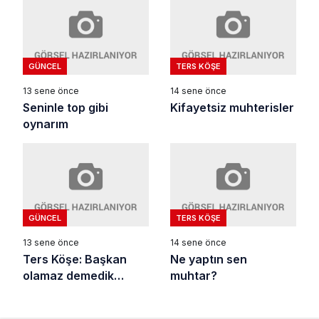
GÜNCEL
TERS KÖŞE
13 sene önce
14 sene önce
Seninle top gibi
Kifayetsiz muhterisler
oynarım
GÜNCEL
TERS KÖŞE
13 sene önce
14 sene önce
Ters Köşe: Başkan
Ne yaptın sen
olamaz demedik…
muhtar?