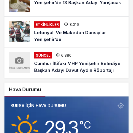
Yenişehir’de 13 Başkan Adayı Yarışacak
8.016
ETKINLIKLER
Letonyalı Ve Makedon Dansçılar
Yenişehir’de
6.880
GÜNCEL
Cumhur İttifakı MHP Yenişehir Belediye
Başkan Adayı Davut Aydın Röportajı
Hava Durumu
BURSA IÇIN HAVA DURUMU
29.3
‎°C