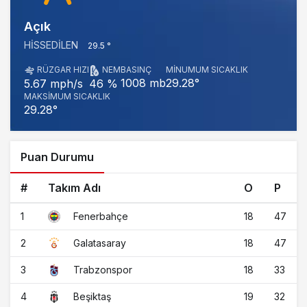
Açık
HISSEDILEN
29.5 °
RÜZGAR HIZI
NEM
BASINÇ
MINUMUM SICAKLIK
1008 mb
29.28°
5.67 mph/s
46 %
MAKSIMUM SICAKLIK
29.28°
Puan Durumu
#
Takım Adı
O
P
1
18
47
Fenerbahçe
2
18
47
Galatasaray
3
18
33
Trabzonspor
4
19
32
Beşiktaş