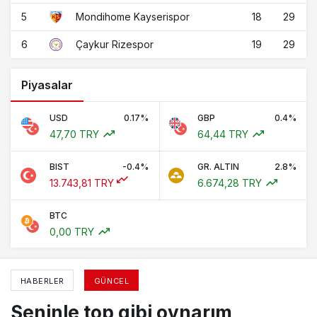
5
18
29
Mondihome Kayserispor
6
19
29
Çaykur Rizespor
Piyasalar
USD
0.17%
GBP
0.4%
47,70 TRY
64,44 TRY
BIST
-0.4%
GR. ALTIN
2.8%
13.743,81 TRY
6.674,28 TRY
BTC
0,00 TRY
HABERLER
GÜNCEL
Seninle top gibi oynarım