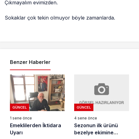
Çıkmayalım evimizden.
Sokaklar çok tekin olmuyor böyle zamanlarda.
Benzer Haberler
GÜNCEL
GÜNCEL
4 sene önce
1 sene önce
Sezonun ilk ürünü
Emeklilerden İktidara
bezelye ekimine
Uyarı