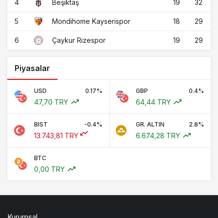
4
19
32
Beşiktaş
5
18
29
Mondihome Kayserispor
6
19
29
Çaykur Rizespor
Piyasalar
USD
0.17%
GBP
0.4%
47,70 TRY
64,44 TRY
BIST
-0.4%
GR. ALTIN
2.8%
13.743,81 TRY
6.674,28 TRY
BTC
0,00 TRY
Kurumsal