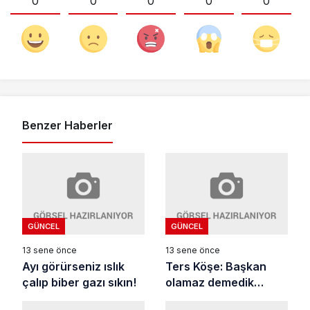
0
0
0
0
0
Benzer Haberler
GÜNCEL
GÜNCEL
13 sene önce
13 sene önce
Ayı görürseniz ıslık
Ters Köşe: Başkan
çalıp biber gazı sıkın!
olamaz demedik…