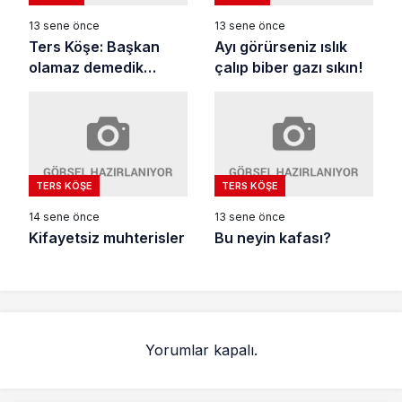
13 sene önce
13 sene önce
Ters Köşe: Başkan
Ayı görürseniz ıslık
olamaz demedik…
çalıp biber gazı sıkın!
TERS KÖŞE
TERS KÖŞE
14 sene önce
13 sene önce
Kifayetsiz muhterisler
Bu neyin kafası?
Yorumlar kapalı.