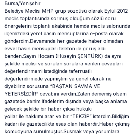
Bursa/Yenişehir
Belediye Meclisi MHP grup sözcüsü olarak Eylül-2012
meclis toplantısında sormuş olduğum sözlü soru
önergelerini toplantı akabinde hemde meclis salonunda
ilçemizdeki yerel basın mensuplarına e-posta olarak
gönderdim.Devamında her gazetede haber olmadan
evvel basın mensupları telefon ile görüş aldı
benden.Sayın Hocam (Hüseyin ŞENTÜRK) da aynı
şekilde meclisi ve sorulan sorulara verilen cevapları
değerlendirmemi istediğinde teferruatlı
değerlendirmede yapmıştım ya genel olarak ne
diyebiliriz sorusuna “BAŞTAN SAVMA VE
YETERSİZDİR” cevabını verdim.Zaten dememiş olsam
gazetede benim ifadelerim dışında veya başka anlama
gelecek şekilde bir haber çıksa hukuki
yollar ile hakkımı arar ve bir “TEKZİP” isterdim.Bildiğim
kadarı ile gazetecilikte esas olan haberdir.Haber çıkmış
komuoyuna sunulmuştur.Susmak veya yorumlara