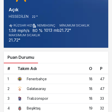
Açık
HISSEDILEN
22 °
RÜZGAR HIZI
NEM
BASINÇ
MINUMUM SICAKLIK
1013 mb
21.72°
1.59 mph/s
80 %
MAKSIMUM SICAKLIK
21.72°
Puan Durumu
#
Takım Adı
O
P
1
18
47
Fenerbahçe
2
18
47
Galatasaray
3
18
33
Trabzonspor
4
19
32
Beşiktaş