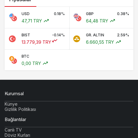
USD
0.18%
GBP
0.38%
47,71 TRY
64,48 TRY
BIST
-0.14%
GR. ALTIN
2.59%
13.779,39 TRY
6.660,55 TRY
BTC
0,00 TRY
Kurumsal
Künye
Gizlilik Politikası
Bağlantılar
Canlı TV
Döviz Kurları