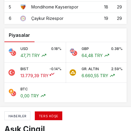
5
18
29
Mondihome Kayserispor
6
19
29
Çaykur Rizespor
Piyasalar
USD
0.18%
GBP
0.38%
47,71 TRY
64,48 TRY
BIST
-0.14%
GR. ALTIN
2.59%
13.779,39 TRY
6.660,55 TRY
BTC
0,00 TRY
HABERLER
TERS KÖŞE
Aşık Cingil