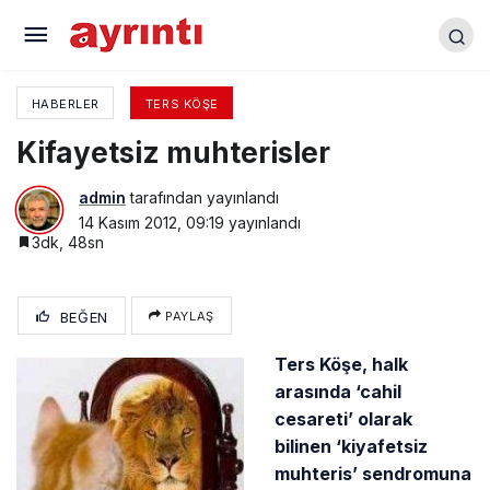
Aşık Cingil
HABERLER
TERS KÖŞE
Kifayetsiz muhterisler
admin
tarafından yayınlandı
14 Kasım 2012, 09:19
yayınlandı
3dk, 48sn
BEĞEN
PAYLAŞ
Ters Köşe, halk
arasında ‘cahil
cesareti’ olarak
bilinen ‘kiyafetsiz
muhteris’ sendromuna