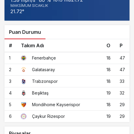
1.59 mph/s
80 %
MAKSIMUM SICAKLIK
21.72°
Puan Durumu
#
Takım Adı
O
P
1
18
47
Fenerbahçe
2
18
47
Galatasaray
3
18
33
Trabzonspor
4
19
32
Beşiktaş
5
18
29
Mondihome Kayserispor
6
19
29
Çaykur Rizespor
Piyasalar