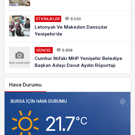
8.030
ETKINLIKLER
Letonyalı Ve Makedon Dansçılar
Yenişehir’de
6.898
GÜNCEL
Cumhur İttifakı MHP Yenişehir Belediye
Başkan Adayı Davut Aydın Röportajı
Hava Durumu
BURSA IÇIN HAVA DURUMU
21.7
‎°C