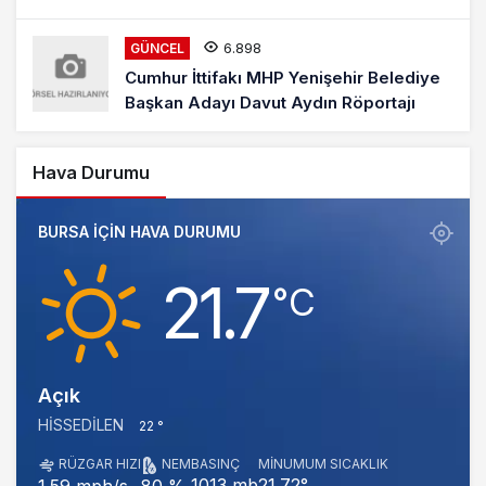
6.898
GÜNCEL
Cumhur İttifakı MHP Yenişehir Belediye
Başkan Adayı Davut Aydın Röportajı
Hava Durumu
BURSA IÇIN HAVA DURUMU
21.7
‎°C
Açık
HISSEDILEN
22 °
RÜZGAR HIZI
NEM
BASINÇ
MINUMUM SICAKLIK
1013 mb
21.72°