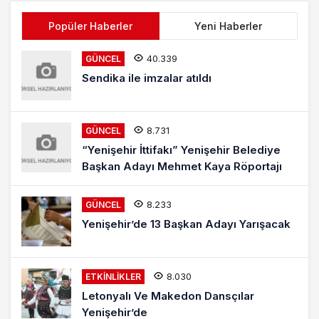
Popüler Haberler
Yeni Haberler
40.339
GÜNCEL
Sendika ile imzalar atıldı
8.731
GÜNCEL
“Yenişehir İttifakı” Yenişehir Belediye
Başkan Adayı Mehmet Kaya Röportajı
8.233
GÜNCEL
Yenişehir’de 13 Başkan Adayı Yarışacak
8.030
ETKINLIKLER
Letonyalı Ve Makedon Dansçılar
Yenişehir’de