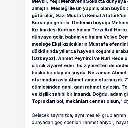
Mevkii, Yeşil Merdivenli Sokakta dünyaya 
almıştır. Mesleği ile ün yapmış olan büyü
götürülür, Gazi Mustafa Kemal Atatürk’ün y
Bursa’ya getirilir. Dedemin büyüğü Mehmet
Kız kardeşi Kadriye halam Terzi Arif Horoz
dünyaya gelir, babam ve halam Veliye Demi
mesleğe Ekşi kızılcıkların Mustafa efendin
dükkânında yıllarca hayvan koşumlu araba
(Özbeyaz), Ahmet Peynirci ve Nuri Hece o
sık sık ziyaret eder, bu ziyaretten de d
başka bir olay da şuydu: Ne zaman Ahmet
oturmadan asla Ahmet amca oturmazdı. 71 y
cümlesinden gani, gani rahmet eylesin. T
ve kişilik sahibi bir insandı. Doğdu, adam 
Toprakları bol, mekânları cennet olsun,
” d
Gelecek sayımızda, aynı meslek gruplarının 
dünyadan göç edenleri rahmet anıyor, hayat 