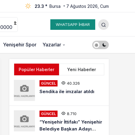
23.3 °
Bursa
7 Ağustos 2026, Cum
WHATSAPP İHBAR
00000
Yenişehir Spor
Yazarlar
Popüler Haberler
Yeni Haberler
40.326
GÜNCEL
Sendika ile imzalar atıldı
8.710
GÜNCEL
“Yenişehir İttifakı” Yenişehir
Belediye Başkan Adayı