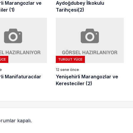
rli Marangozlar ve
Aydoğdubey İlkokulu
ler (1)
Tarihçesi(2)
ÜCE
TURGUT YÜCE
e
12 sene önce
li Manifaturacılar
Yenişehirli Marangozlar ve
Keresteciler (2)
rumlar kapalı.