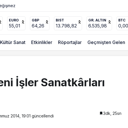
ücel’den
(2)
EURO
GBP
BIST
GR. ALTIN
BTC
55,01
64,26
13.798,82
6.535,98
0,0
Kültür Sanat
Etkinlikler
Röportajlar
Geçmişten Gelen
ni İşler Sanatkârları
3dk, 25sn
muz 2014, 19:01
güncellendi