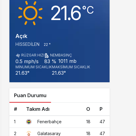
21.6
‎°C
Açık
HISSEDILEN
22 °
RÜZGAR HIZI
NEM
BASINÇ
1011 mb
0.5 mph/s
83 %
MINUMUM SICAKLIK
MAKSIMUM SICAKLIK
21.63°
21.63°
Puan Durumu
#
Takım Adı
O
P
1
18
47
Fenerbahçe
2
18
47
Galatasaray