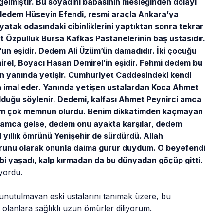
gelmiştir. Bu soyadını babasının mesleğinden dolayı
k dedem Hüseyin Efendi, resmi araçla Ankara’ya
atak odasındaki cibinliklerini yaptıktan sonra tekrar
 Özpulluk Bursa Kafkas Pastanelerinin baş ustasıdır.
’un eşidir. Dedem Ali Üzüm’ün damadıdır. İki çocuğu
rel, Boyacı Hasan Demirel’in eşidir. Fehmi dedem bu
in yanında yetişir. Cumhuriyet Caddesindeki kendi
 imal eder. Yanında yetişen ustalardan Koca Ahmet
lduğu söylenir. Dedemi, kalfası Ahmet Peynirci amca
edem çok memnun olurdu. Benim dikkatimden kaçmayan
 amca gelse, dedem onu ayakta karşılar, dedem
ıllık ömrünü Yenişehir de sürdürdü. Allah
orunu olarak onunla daima gurur duydum. O beyefendi
gibi yaşadı, kalp kırmadan da bu dünyadan göçüp gitti.
iyordu.
unutulmayan eski ustalarını tanımak üzere, bu
olanlara sağlıklı uzun ömürler diliyorum.