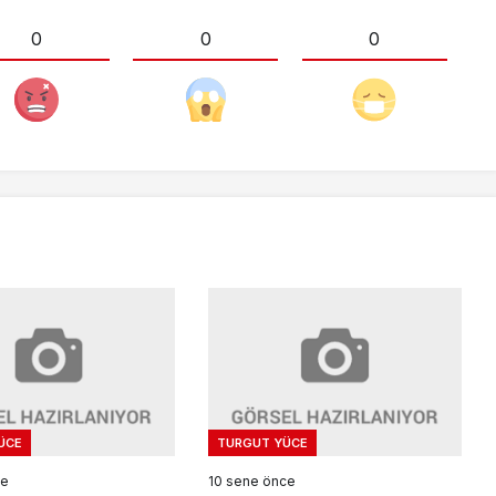
0
0
0
ÜCE
TURGUT YÜCE
ce
10 sene önce