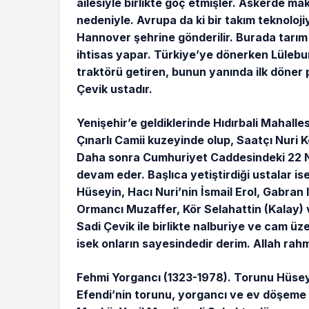
ailesiyle birlikte göç etmişler. Askerde maki
nedeniyle. Avrupa da ki bir takım teknoloj
Hannover şehrine gönderilir. Burada tarım
ihtisas yapar. Türkiye’ye dönerken Lülebur
traktörü getiren, bunun yanında ilk döne
Çevik ustadır.
Yenişehir’e geldiklerinde Hıdırbali Mahallesi
Çınarlı Camii kuzeyinde olup, Saatçı Nuri
Daha sonra Cumhuriyet Caddesindeki 22 Nolu
devam eder. Başlıca yetiştirdiği ustalar 
Hüseyin, Hacı Nuri’nin İsmail Erol, Gabran 
Ormancı Muzaffer, Kör Selahattin (Kalay) 
Sadi Çevik ile birlikte nalburiye ve cam üz
isek onların sayesindedir derim. Allah rah
Fehmi Yorgancı (1323-1978). Torunu Hüsey
Efendi’nin torunu, yorgancı ve ev döşeme 