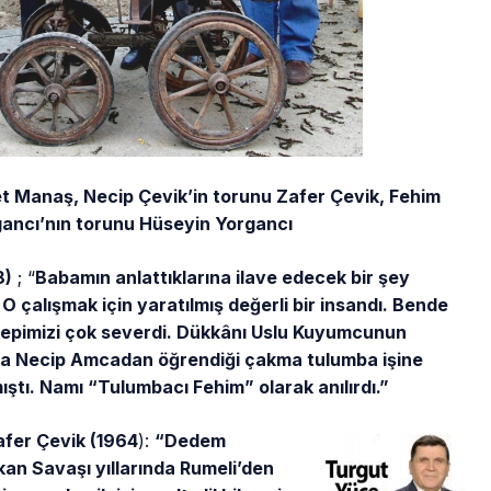
t Manaş, Necip Çevik’in torunu Zafer Çevik, Fehim
ancı’nın torunu Hüseyin Yorgancı
8)
; “
Babamın anlattıklarına ilave edecek bir şey
 çalışmak için yaratılmış değerli bir insandı. Bende
 hepimizi çok severdi. Dükkânı Uslu Kuyumcunun
nda Necip Amcadan öğrendiği çakma tulumba işine
ıştı. Namı “Tulumbacı Fehim” olarak anılırdı.”
afer Çevik (1964
):
“Dedem
lkan Savaşı yıllarında Rumeli’den