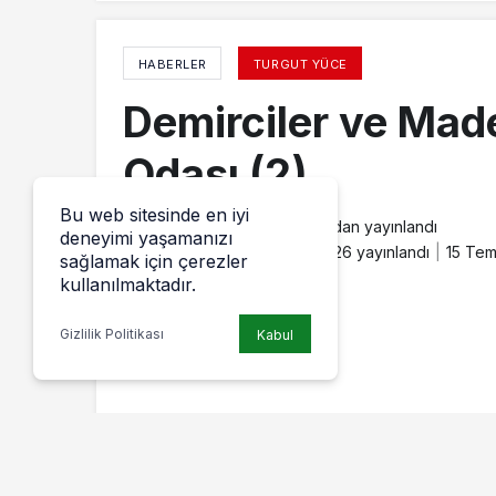
HABERLER
TURGUT YÜCE
Demirciler ve Made
Odası (2)
Bu web sitesinde en iyi
Turgut Yüce
tarafından yayınlandı
deneyimi yaşamanızı
15 Temmuz 2014, 19:26
yayınlandı
15 Tem
sağlamak için çerezler
kullanılmaktadır.
Gizlilik Politikası
Kabul