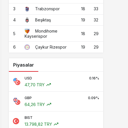
3
18
33
Trabzonspor
4
19
32
Beşiktaş
Mondihome
5
18
29
Kayserispor
6
19
29
Çaykur Rizespor
Piyasalar
USD
0.16%
47,70 TRY
GBP
0.09%
64,26 TRY
BIST
13.798,82 TRY