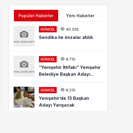
Popüler Haberler
Yeni Haberler
40.326
GÜNCEL
Sendika ile imzalar atıldı
8.710
GÜNCEL
“Yenişehir İttifakı” Yenişehir
Belediye Başkan Adayı
Mehmet Kaya Röportajı
8.215
GÜNCEL
Yenişehir’de 13 Başkan
Adayı Yarışacak
8.013
ETKINLIKLER
Letonyalı Ve Makedon