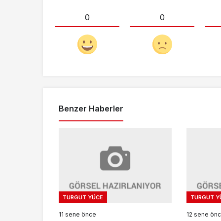
0
0
Benzer Haberler
TURGUT YÜCE
TURGUT Y
11 sene önce
12 sene ön