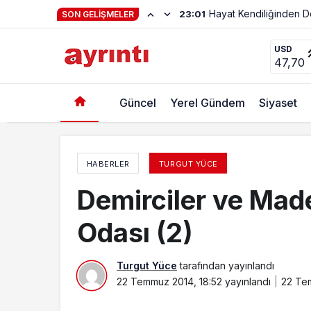
Haftanın Şiiri Adnan Y
22:56
SON GELIŞMELER
Demirciler ve Madeni İşler Sanatkârları Odası 
USD
47,70
Güncel
Yerel Gündem
Siyaset
HABERLER
TURGUT YÜCE
Demirciler ve Made
Odası (2)
Turgut Yüce
tarafından yayınlandı
22 Temmuz 2014, 18:52
yayınlandı
22 Tem