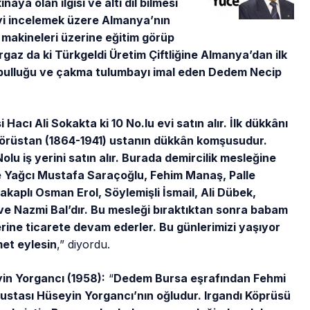
naya olan ilgisi ve altı dil bilmesi
iyi incelemek üzere Almanya’nın
 makineleri üzerine eğitim görüp
gaz da ki Türkgeldi Üretim Çiftliğine Almanya’dan ilk
r pulluğu ve çakma tulumbayı imal eden Dedem Necip
 Hacı Ali Sokakta ki 10 No.lu evi satın alır. İlk dükkânı
 Körüstan (1864-1941) ustanın dükkân komşusudur.
 iş yerini satın alır. Burada demircilik mesleğine
ise Yağcı Mustafa Saraçoğlu, Fehim Manaş, Palle
lakaplı Osman Erol, Söylemişli İsmail, Ali Dübek,
ve Nazmi Bal’dır. Bu mesleği bıraktıktan sonra babam
erine ticarete devam ederler. Bu günlerimizi yaşıyor
met eylesin
,” diyordu.
in Yorgancı (1958):
“
Dedem Bursa eşrafından Fehmi
ustası Hüseyin Yorgancı’nın oğludur. Irgandı Köprüsü