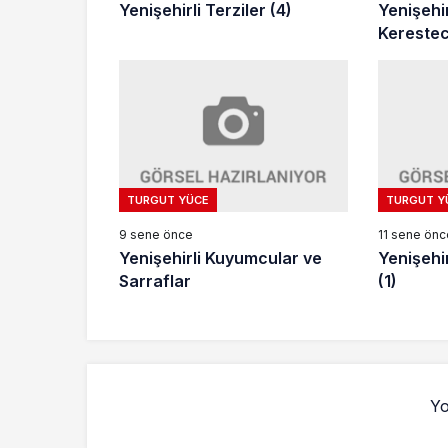
Yenişehirli Terziler (4)
Yenişehi
Keresteci
TURGUT YÜCE
TURGUT Y
9 sene önce
11 sene önc
Yenişehirli Kuyumcular ve
Yenişehir
Sarraflar
(1)
Yo