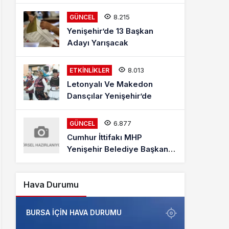
Mehmet Kaya Röportajı
8.215
GÜNCEL
Yenişehir’de 13 Başkan
Adayı Yarışacak
8.013
ETKINLIKLER
Letonyalı Ve Makedon
Dansçılar Yenişehir’de
6.877
GÜNCEL
Cumhur İttifakı MHP
Yenişehir Belediye Başkan
Adayı Davut Aydın Röportajı
Hava Durumu
BURSA IÇIN HAVA DURUMU