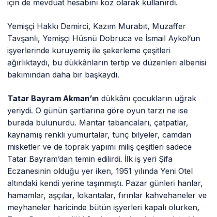
için de mevduat hesabını koz olarak kullanırdı.
Yemişçi Hakkı Demirci, Kazım Murabıt, Muzaffer
Tavşanlı, Yemişçi Hüsnü Dobruca ve İsmail Aykol’un
işyerlerinde kuruyemiş ile şekerleme çeşitleri
ağırlıktaydı, bu dükkânların tertip ve düzenleri albenisi
bakımından daha bir başkaydı.
Tatar Bayram Akman’ın
dükkânı çocukların uğrak
yeriydi. O günün şartlarına göre oyun tarzı ne ise
burada bulunurdu. Mantar tabancaları, çatpatlar,
kaynamış renkli yumurtalar, tunç bilyeler, camdan
misketler ve de toprak yapımı miliş çeşitleri sadece
Tatar Bayram’dan temin edilirdi. İlk iş yeri Şifa
Eczanesinin olduğu yer iken, 1951 yılında Yeni Otel
altındaki kendi yerine taşınmıştı. Pazar günleri hanlar,
hamamlar, aşçılar, lokantalar, fırınlar kahvehaneler ve
meyhaneler haricinde bütün işyerleri kapalı olurken,