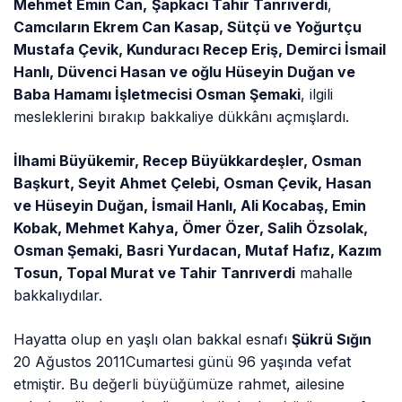
Mehmet Emin Can,
Şapkacı Tahir Tanrıverdi
,
Camcıların Ekrem Can Kasap, Sütçü ve Yoğurtçu
Mustafa Çevik, Kunduracı Recep Eriş, Demirci İsmail
Hanlı, Düvenci Hasan ve oğlu Hüseyin Duğan ve
Baba Hamamı İşletmecisi Osman Şemaki
, ilgili
mesleklerini bırakıp bakkaliye dükkânı açmışlardı.
İlhami Büyükemir, Recep Büyükkardeşler, Osman
Başkurt, Seyit Ahmet Çelebi, Osman Çevik, Hasan
ve Hüseyin Duğan, İsmail Hanlı, Ali Kocabaş, Emin
Kobak, Mehmet Kahya, Ömer Özer, Salih Özsolak,
Osman Şemaki, Basri Yurdacan, Mutaf Hafız, Kazım
Tosun, Topal Murat ve Tahir Tanrıverdi
mahalle
bakkalıydılar.
Hayatta olup en yaşlı olan bakkal esnafı
Şükrü Sığın
20 Ağustos 2011Cumartesi günü 96 yaşında vefat
etmiştir. Bu değerli büyüğümüze rahmet, ailesine