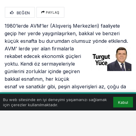
BEĞEN
PAYLAŞ
1980’lerde AVM’ler (Alışveriş Merkezleri) faaliyete
geçip her yerde yaygınlaşırken, bakkal ve benzeri
küçük esnafta bu durumdan olumsuz yönde
etkilendi.
AVM’ lerde yer alan firmalarla
rekabet edecek ekonomik güçleri
yoktu. Kendi öz sermayeleriyle
günlerini zorluklar içinde geçiren
bakkal esnafının, her küçük
esnaf ve sanatkâr gibi, peşin alışverişleri az, çoğu da
vadeli olurdu.
Bu web sitesinde en iyi deneyimi yaşamanızı sağlamak
Kabul
için çerezler kullanılmaktadır.
Vadeler, ipek böceği kozasına, arpa, buğday, ayçiçeği
ve mısırın harmanları sonuna, pancar sökümüne,
tütün satımına ya da koyun kırkımına verilirdi. Nakit
para işçi ve memur kesiminde olurdu. İşçiler ücretlerini