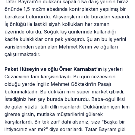
Tatar Bayram’ın dükkânı kapalı olsa da iş yerinin biraz
önünde 1,5 mx2m ebadında kontrplaktan yapılmış bir
barakası bulunurdu. Alışverişlerini de buradan yapardı.
İş önlüğü ile lastikli siyah kollukları her zaman
üzerinde olurdu. Soğuk kış günlerinde kullandığı
kadife kulaklıklar ona pek yakışırdı. Şu an bu iş yerini
varislerinden satın alan Mehmet Kerim ve oğulları
çalıştırmaktadır.
Paket Hüseyin ve oğlu Ömer Karnabat’ın
iş yerleri
Cezaevinin tam karşısındaydı. Bu gün cezaevinin
olduğu yerde İngiliz Mehmet Göktekin’in Pasajı
bulunmaktadır. Bu dükkân mini süper market gibiydi.
İstediğiniz her şey burada bulunurdu. Baba-oğul ikisi
de güler yüzlü, tatlı dilli insanlardı. Dükkândan içeri kim
girerse girsin, mutlaka müşterilerini gülerek
karşılarlardı. Bir tek zarf dahi alsanız, size “Başka bir
ihtiyacınız var mı?” diye sorarlardı. Tatar Bayram gibi