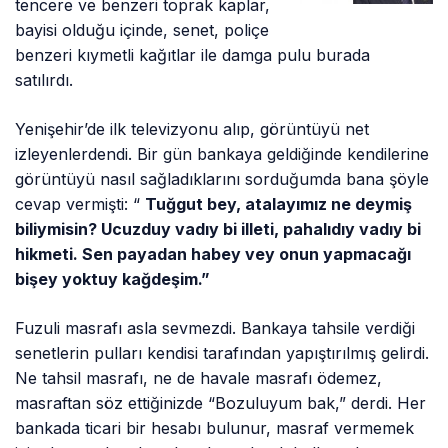
tencere ve benzeri toprak kaplar,
bayisi olduğu içinde, senet, poliçe
benzeri kıymetli kağıtlar ile damga pulu burada
satılırdı.
Yenişehir’de ilk televizyonu alıp, görüntüyü net
izleyenlerdendi. Bir gün bankaya geldiğinde kendilerine
görüntüyü nasıl sağladıklarını sorduğumda bana şöyle
cevap vermişti: “
Tuğgut bey, atalayımız ne deymiş
biliymisin? Ucuzduy vadıy bi illeti, pahalıdıy vadıy bi
hikmeti. Sen payadan habey vey onun yapmacağı
bişey yoktuy kağdeşim.”
Fuzuli masrafı asla sevmezdi. Bankaya tahsile verdiği
senetlerin pulları kendisi tarafından yapıştırılmış gelirdi.
Ne tahsil masrafı, ne de havale masrafı ödemez,
masraftan söz ettiğinizde “Bozuluyum bak,” derdi. Her
bankada ticari bir hesabı bulunur, masraf vermemek