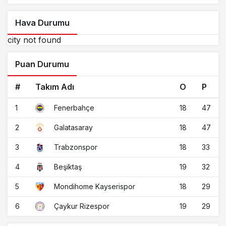
Hava Durumu
city not found
Puan Durumu
#
Takım Adı
O
P
1
18
47
Fenerbahçe
2
18
47
Galatasaray
3
18
33
Trabzonspor
4
19
32
Beşiktaş
5
18
29
Mondihome Kayserispor
6
19
29
Çaykur Rizespor