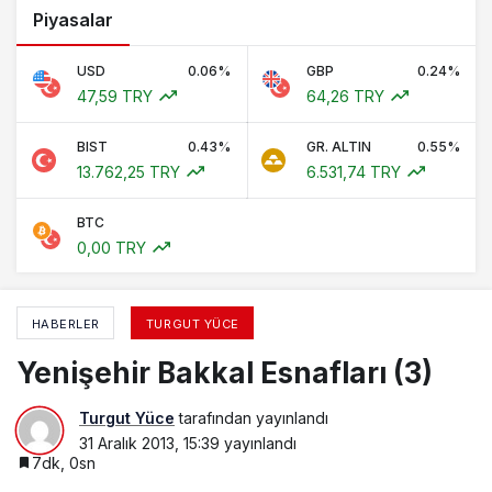
Piyasalar
USD
0.06%
GBP
0.24%
47,59 TRY
64,26 TRY
BIST
0.43%
GR. ALTIN
0.55%
13.762,25 TRY
6.531,74 TRY
BTC
0,00 TRY
HABERLER
TURGUT YÜCE
Yenişehir Bakkal Esnafları (3)
Turgut Yüce
tarafından yayınlandı
31 Aralık 2013, 15:39
yayınlandı
7dk, 0sn