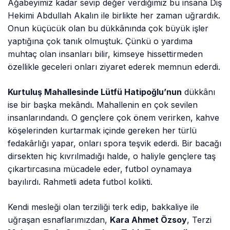
Ağabeyimiz kadar sevip değer verdiğimiz bu insana Diş
Hekimi Abdullah Akalın ile birlikte her zaman uğrardık.
Onun küçücük olan bu dükkânında çok büyük işler
yaptığına çok tanık olmuştuk. Çünkü o yardıma
muhtaç olan insanları bilir, kimseye hissettirmeden
özellikle geceleri onları ziyaret ederek memnun ederdi.
Kurtuluş Mahallesinde Lütfü Hatipoğlu’nun
dükkânı
ise bir başka mekândı. Mahallenin en çok sevilen
insanlarındandı. O gençlere çok önem verirken, kahve
köşelerinden kurtarmak içinde gereken her türlü
fedakârlığı yapar, onları spora teşvik ederdi. Bir bacağı
dirsekten hiç kıvrılmadığı halde, o haliyle gençlere taş
çıkartırcasına mücadele eder, futbol oynamaya
bayılırdı. Rahmetli adeta futbol kolikti.
Kendi mesleği olan terziliği terk edip, bakkaliye ile
uğraşan esnaflarımızdan,
Kara Ahmet Özsoy
, Terzi