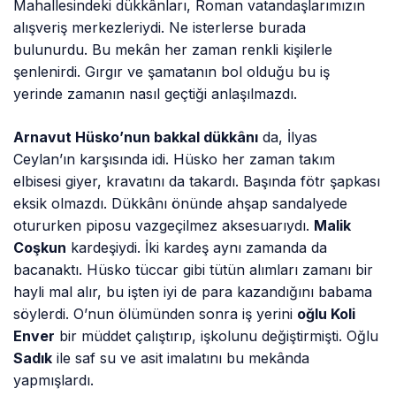
Mahallesindeki dükkânları, Roman vatandaşlarımızın
alışveriş merkezleriydi. Ne isterlerse burada
bulunurdu. Bu mekân her zaman renkli kişilerle
şenlenirdi. Gırgır ve şamatanın bol olduğu bu iş
yerinde zamanın nasıl geçtiği anlaşılmazdı.
Arnavut Hüsko’nun bakkal dükkânı
da, İlyas
Ceylan’ın karşısında idi. Hüsko her zaman takım
elbisesi giyer, kravatını da takardı. Başında fötr şapkası
eksik olmazdı. Dükkânı önünde ahşap sandalyede
otururken piposu vazgeçilmez aksesuarıydı.
Malik
Coşkun
kardeşiydi. İki kardeş aynı zamanda da
bacanaktı. Hüsko tüccar gibi tütün alımları zamanı bir
hayli mal alır, bu işten iyi de para kazandığını babama
söylerdi. O’nun ölümünden sonra iş yerini
oğlu Koli
Enver
bir müddet çalıştırıp, işkolunu değiştirmişti. Oğlu
Sadık
ile saf su ve asit imalatını bu mekânda
yapmışlardı.