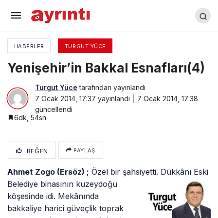
Yenişehir Bakkal Esnafları (3)
HABERLER
TURGUT YÜCE
Yenişehir’in Bakkal Esnafları(4)
Turgut Yüce
tarafından yayınlandı
7 Ocak 2014, 17:37
yayınlandı
7 Ocak 2014, 17:38
güncellendi
6dk, 54sn
BEĞEN
PAYLAŞ
Ahmet Zogo (Ersöz) ;
Özel bir şahsiyetti. Dükkânı Eski
Belediye binasının
kuzeydoğu
köşesinde idi. Mekânında
bakkaliye harici güveçlik toprak