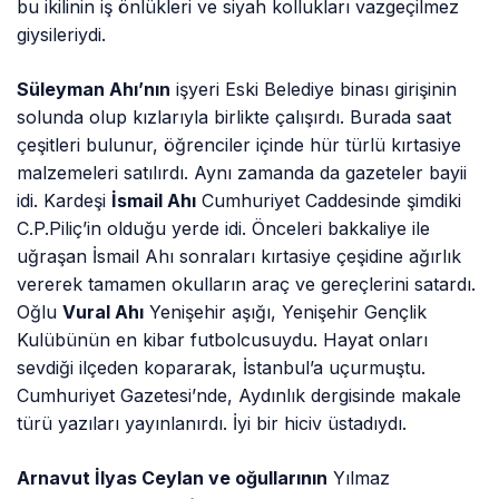
bu ikilinin iş önlükleri ve siyah kollukları vazgeçilmez
giysileriydi.
Süleyman Ahı’nın
işyeri Eski Belediye binası girişinin
solunda olup kızlarıyla birlikte çalışırdı. Burada saat
çeşitleri bulunur, öğrenciler içinde hür türlü kırtasiye
malzemeleri satılırdı. Aynı zamanda da gazeteler bayii
idi. Kardeşi
İsmail Ahı
Cumhuriyet Caddesinde şimdiki
C.P.Piliç’in olduğu yerde idi. Önceleri bakkaliye ile
uğraşan İsmail Ahı sonraları kırtasiye çeşidine ağırlık
vererek tamamen okulların araç ve gereçlerini satardı.
Oğlu
Vural Ahı
Yenişehir aşığı, Yenişehir Gençlik
Kulübünün en kibar futbolcusuydu. Hayat onları
sevdiği ilçeden kopararak, İstanbul’a uçurmuştu.
Cumhuriyet Gazetesi’nde, Aydınlık dergisinde makale
türü yazıları yayınlanırdı. İyi bir hiciv üstadıydı.
Arnavut İlyas Ceylan ve oğullarının
Yılmaz