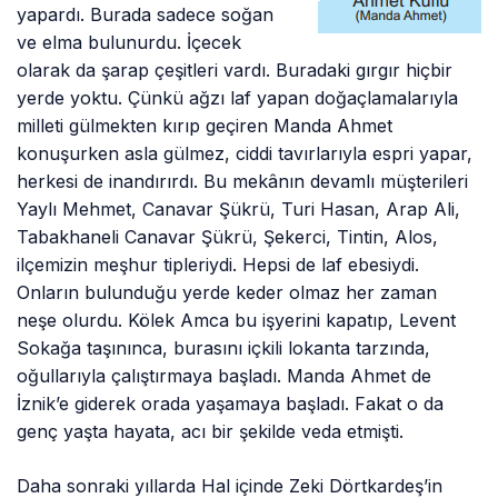
yapardı. Burada sadece soğan
ve elma bulunurdu. İçecek
olarak da şarap çeşitleri vardı. Buradaki gırgır hiçbir
yerde yoktu. Çünkü ağzı laf yapan doğaçlamalarıyla
milleti gülmekten kırıp geçiren Manda Ahmet
konuşurken asla gülmez, ciddi tavırlarıyla espri yapar,
herkesi de inandırırdı. Bu mekânın devamlı müşterileri
Yaylı Mehmet, Canavar Şükrü, Turi Hasan, Arap Ali,
Tabakhaneli Canavar Şükrü, Şekerci, Tintin, Alos,
ilçemizin meşhur tipleriydi. Hepsi de laf ebesiydi.
Onların bulunduğu yerde keder olmaz her zaman
neşe olurdu. Kölek Amca bu işyerini kapatıp, Levent
Sokağa taşınınca, burasını içkili lokanta tarzında,
oğullarıyla çalıştırmaya başladı. Manda Ahmet de
İznik’e giderek orada yaşamaya başladı. Fakat o da
genç yaşta hayata, acı bir şekilde veda etmişti.
Daha sonraki yıllarda Hal içinde Zeki Dörtkardeş’in