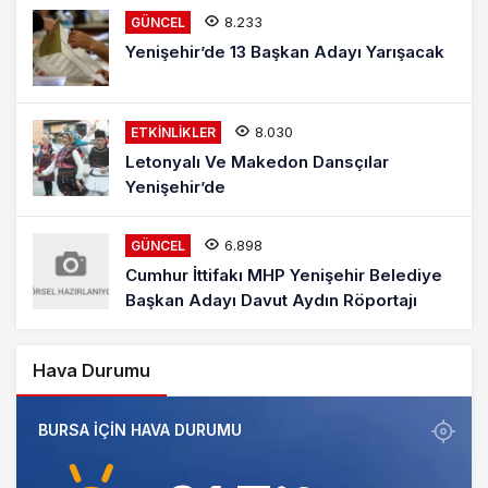
8.233
GÜNCEL
Yenişehir’de 13 Başkan Adayı Yarışacak
8.030
ETKINLIKLER
Letonyalı Ve Makedon Dansçılar
Yenişehir’de
6.898
GÜNCEL
Cumhur İttifakı MHP Yenişehir Belediye
Başkan Adayı Davut Aydın Röportajı
Hava Durumu
BURSA IÇIN HAVA DURUMU