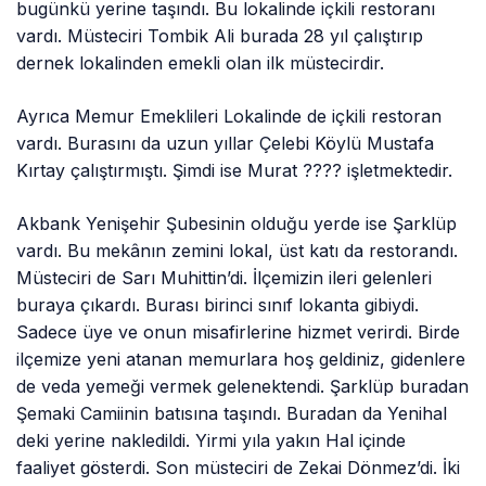
bugünkü yerine taşındı. Bu lokalinde içkili restoranı
vardı. Müsteciri Tombik Ali burada 28 yıl çalıştırıp
dernek lokalinden emekli olan ilk müstecirdir.
Ayrıca Memur Emeklileri Lokalinde de içkili restoran
vardı. Burasını da uzun yıllar Çelebi Köylü Mustafa
Kırtay çalıştırmıştı. Şimdi ise Murat ???? işletmektedir.
Akbank Yenişehir Şubesinin olduğu yerde ise Şarklüp
vardı. Bu mekânın zemini lokal, üst katı da restorandı.
Müsteciri de Sarı Muhittin’di. İlçemizin ileri gelenleri
buraya çıkardı. Burası birinci sınıf lokanta gibiydi.
Sadece üye ve onun misafirlerine hizmet verirdi. Birde
ilçemize yeni atanan memurlara hoş geldiniz, gidenlere
de veda yemeği vermek gelenektendi. Şarklüp buradan
Şemaki Camiinin batısına taşındı. Buradan da Yenihal
deki yerine nakledildi. Yirmi yıla yakın Hal içinde
faaliyet gösterdi. Son müsteciri de Zekai Dönmez’di. İki