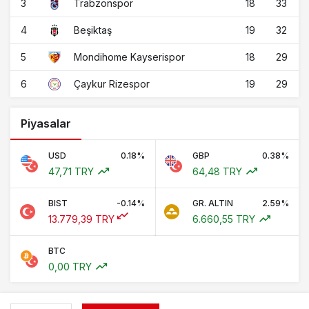
3
18
33
Trabzonspor
4
19
32
Beşiktaş
5
18
29
Mondihome Kayserispor
6
19
29
Çaykur Rizespor
Piyasalar
USD
0.18%
GBP
0.38%
47,71 TRY
64,48 TRY
BIST
-0.14%
GR. ALTIN
2.59%
13.779,39 TRY
6.660,55 TRY
BTC
0,00 TRY