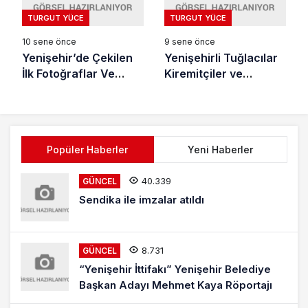
TURGUT YÜCE
TURGUT YÜCE
10 sene önce
9 sene önce
Yenişehir’de Çekilen
Yenişehirli Tuğlacılar
İlk Fotoğraflar Ve
Kiremitçiler ve
Mustafa Hilmi Çayman
Briketçiler
Popüler Haberler
Yeni Haberler
40.339
GÜNCEL
Sendika ile imzalar atıldı
8.731
GÜNCEL
“Yenişehir İttifakı” Yenişehir Belediye
Başkan Adayı Mehmet Kaya Röportajı