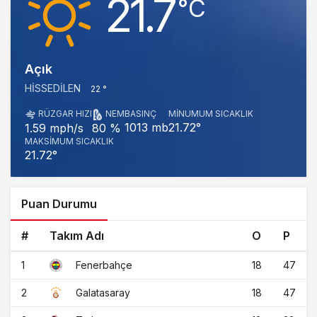
21.7
‎°C
Açık
HISSEDILEN
22 °
RÜZGAR HIZI
NEM
BASINÇ
MINUMUM SICAKLIK
1013 mb
21.72°
1.59 mph/s
80 %
MAKSIMUM SICAKLIK
21.72°
Puan Durumu
#
Takım Adı
O
P
1
18
47
Fenerbahçe
2
18
47
Galatasaray