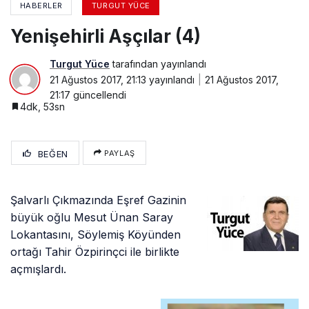
HABERLER
TURGUT YÜCE
Yenişehirli Aşçılar (4)
Turgut Yüce
tarafından yayınlandı
21 Ağustos 2017, 21:13
yayınlandı
21 Ağustos 2017,
21:17
güncellendi
4dk, 53sn
BEĞEN
PAYLAŞ
Şalvarlı Çıkmazında Eşref Gazinin
büyük oğlu Mesut Ünan Saray
Lokantasını, Söylemiş Köyünden
ortağı Tahir Özpirinçci ile birlikte
açmışlardı.