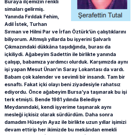
Buraya ilçemizin renkli
simaları gelirmiş.
Yanında Fırıldak Fehim,
Adil İstek, Turhan
Sırman ve Hilmi Par ve İrfan Öztürk’ün çalıştıklarını
biliyorum. Altmışlı yıllarda bu işyerini Şalvarlı
Çıkmazındaki dükkâna taşıdığında, burası da
içkiliydi. Ağabeyim Sadettin ile birlikte yanında
çalışıp, babamıza yardımcı olurduk. Karşımızda aynı
işi yapan Mesut Ünan’ın Saray Lokantası da vardı.
Babam çok kalender ve sevimli bir insandı. Tam bir
esnaftı. Fakat içki olayı beni ziyadesiyle rahatsız
ediyordu. Önce ağabeyim Bursa’ya taşınarak bu işi
terk etmişti. Bende 1981 yılında Belediye
Meydanındaki, kendi işyerime taşınarak aynı
mesleği içkisiz olarak sürdürdüm. Daha sonra
damadım Hüseyin Ayaz ile birlikte uzun yıllar işimizi
devam ettirip her ikimizde bu mekândan emekli