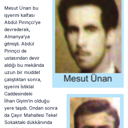
Mesut Ünan bu
işyerini kalfası
Abdül Pirinçci’ye
devrederek,
Almanya’ya
gitmişti. Abdül
Pirinçci de
ustasından devir
aldığı bu mekânda
uzun bir müddet
çalıştıktan sonra,
işyerini İstiklal
Caddesindeki
İlhan Giyim’in olduğu
yere taşıdı. Ondan sonra
da Çayır Mahallesi Tekel
Sokaktaki dükkânında