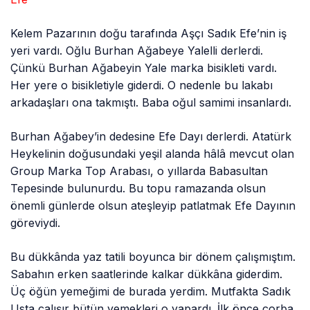
Kelem Pazarının doğu tarafında Aşçı Sadık Efe’nin iş
yeri vardı. Oğlu Burhan Ağabeye Yalelli derlerdi.
Çünkü Burhan Ağabeyin Yale marka bisikleti vardı.
Her yere o bisikletiyle giderdi. O nedenle bu lakabı
arkadaşları ona takmıştı. Baba oğul samimi insanlardı.
Burhan Ağabey’in dedesine Efe Dayı derlerdi. Atatürk
Heykelinin doğusundaki yeşil alanda hâlâ mevcut olan
Group Marka Top Arabası, o yıllarda Babasultan
Tepesinde bulunurdu. Bu topu ramazanda olsun
önemli günlerde olsun ateşleyip patlatmak Efe Dayının
göreviydi.
Bu dükkânda yaz tatili boyunca bir dönem çalışmıştım.
Sabahın erken saatlerinde kalkar dükkâna giderdim.
Üç öğün yemeğimi de burada yerdim. Mutfakta Sadık
Usta çalışır bütün yemekleri o yapardı. İlk önce çorba