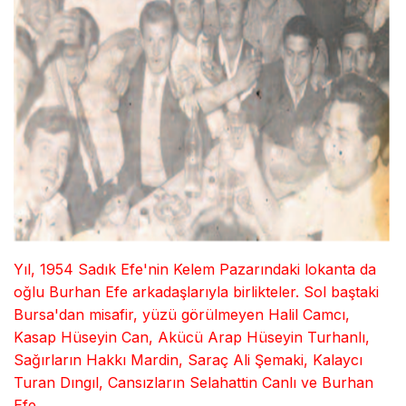
Yıl, 1954 Sadık Efe'nin Kelem Pazarındaki lokanta da
oğlu Burhan Efe arkadaşlarıyla birlikteler. Sol baştaki
Bursa'dan misafir, yüzü görülmeyen Halil Camcı,
Kasap Hüseyin Can, Akücü Arap Hüseyin Turhanlı,
Sağırların Hakkı Mardin, Saraç Ali Şemaki, Kalaycı
Turan Dıngıl, Cansızların Selahattin Canlı ve Burhan
Efe