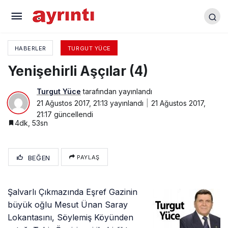
Yenişehirli Aşçılar (3)
HABERLER
TURGUT YÜCE
Yenişehirli Aşçılar (4)
Turgut Yüce
tarafından yayınlandı
21 Ağustos 2017, 21:13
yayınlandı
21 Ağustos 2017,
21:17
güncellendi
4dk, 53sn
BEĞEN
PAYLAŞ
Şalvarlı Çıkmazında Eşref Gazinin
büyük oğlu Mesut Ünan Saray
Lokantasını, Söylemiş Köyünden