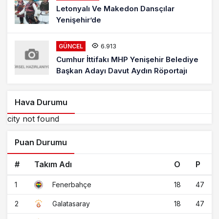
Letonyalı Ve Makedon Dansçılar
Yenişehir’de
6.913
GÜNCEL
Cumhur İttifakı MHP Yenişehir Belediye
Başkan Adayı Davut Aydın Röportajı
Hava Durumu
city not found
Puan Durumu
#
Takım Adı
O
P
1
18
47
Fenerbahçe
2
18
47
Galatasaray