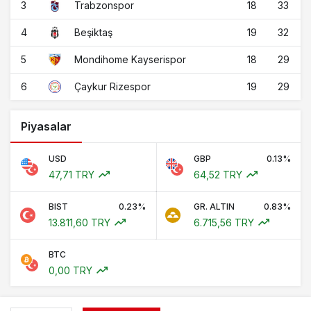
3
18
33
Trabzonspor
4
19
32
Beşiktaş
5
18
29
Mondihome Kayserispor
6
19
29
Çaykur Rizespor
Piyasalar
USD
GBP
0.13%
47,71 TRY
64,52 TRY
BIST
0.23%
GR. ALTIN
0.83%
13.811,60 TRY
6.715,56 TRY
BTC
0,00 TRY