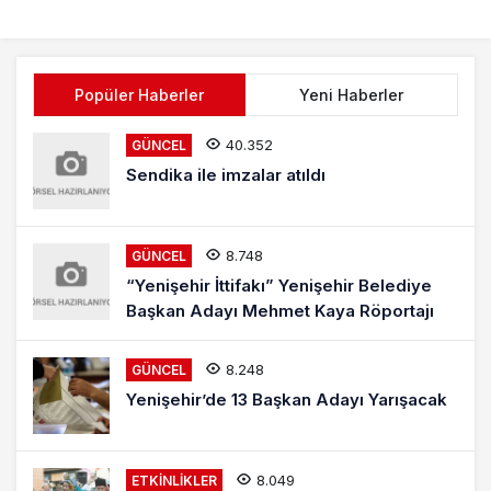
Popüler Haberler
Yeni Haberler
40.352
GÜNCEL
Sendika ile imzalar atıldı
8.748
GÜNCEL
“Yenişehir İttifakı” Yenişehir Belediye
Başkan Adayı Mehmet Kaya Röportajı
8.248
GÜNCEL
Yenişehir’de 13 Başkan Adayı Yarışacak
8.049
ETKINLIKLER