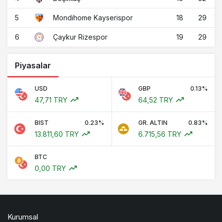
5
18
29
Mondihome Kayserispor
6
19
29
Çaykur Rizespor
Piyasalar
USD
GBP
0.13%
47,71 TRY
64,52 TRY
BIST
0.23%
GR. ALTIN
0.83%
13.811,60 TRY
6.715,56 TRY
BTC
0,00 TRY
Kurumsal