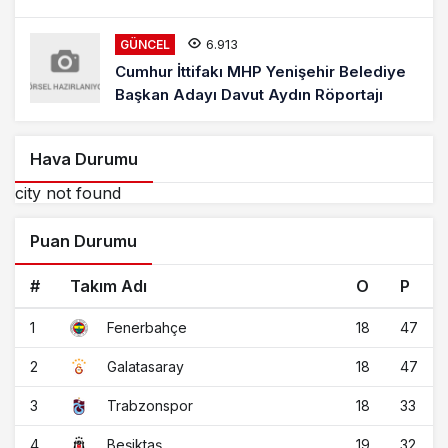
6.913
GÜNCEL
Cumhur İttifakı MHP Yenişehir Belediye
Başkan Adayı Davut Aydın Röportajı
Hava Durumu
city not found
Puan Durumu
#
Takım Adı
O
P
1
18
47
Fenerbahçe
2
18
47
Galatasaray
3
18
33
Trabzonspor
4
19
32
Beşiktaş