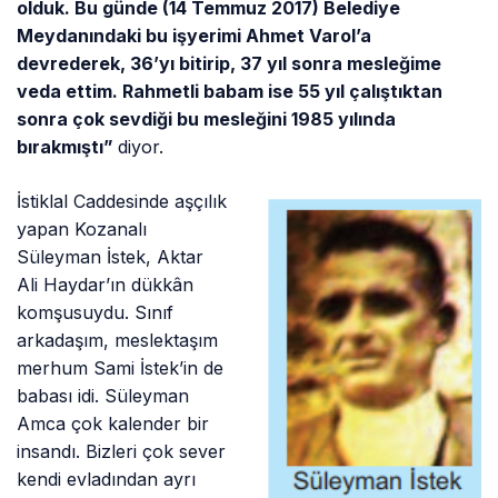
olduk. Bu günde (14 Temmuz 2017) Belediye
Meydanındaki bu işyerimi Ahmet Varol’a
devrederek, 36’yı bitirip, 37 yıl sonra mesleğime
veda ettim. Rahmetli babam ise 55 yıl çalıştıktan
sonra çok sevdiği bu mesleğini 1985 yılında
bırakmıştı”
diyor.
İstiklal Caddesinde aşçılık
yapan Kozanalı
Süleyman İstek, Aktar
Ali Haydar’ın dükkân
komşusuydu. Sınıf
arkadaşım, meslektaşım
merhum Sami İstek’in de
babası idi. Süleyman
Amca çok kalender bir
insandı. Bizleri çok sever
kendi evladından ayrı