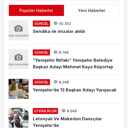
Popüler Haberler
Yeni Haberler
40.352
GÜNCEL
Sendika ile imzalar atıldı
8.748
GÜNCEL
“Yenişehir İttifakı” Yenişehir Belediye
Başkan Adayı Mehmet Kaya Röportajı
8.248
GÜNCEL
Yenişehir’de 13 Başkan Adayı Yarışacak
8.049
ETKINLIKLER
Letonyalı Ve Makedon Dansçılar
Yenişehir’de