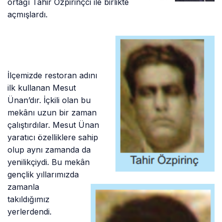
ortağı Tahir Özpirinçci ile birlikte
açmışlardı.
İlçemizde restoran adını
ilk kullanan Mesut
Ünan’dır. İçkili olan bu
mekânı uzun bir zaman
çalıştırdılar. Mesut Ünan
yaratıcı özelliklere sahip
olup aynı zamanda da
yenilikçiydi. Bu mekân
gençlik yıllarımızda
zamanla
takıldığımız
yerlerdendi.