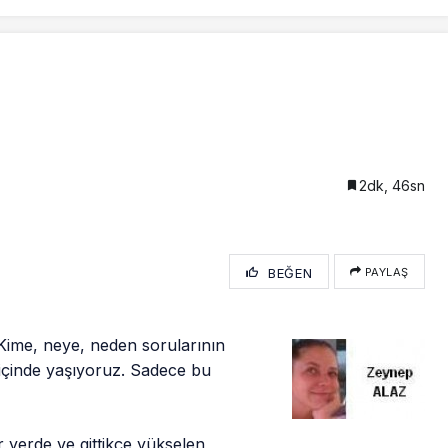
2dk, 46sn
BEĞEN
PAYLAŞ
Kime, neye, neden sorularının
n içinde yaşıyoruz. Sadece bu
r yerde ve gittikçe yükselen