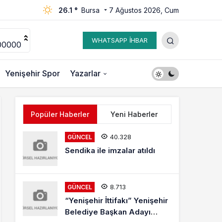
26.1 °
Bursa
7 Ağustos 2026, Cum
WHATSAPP İHBAR
00000
Yenişehir Spor
Yazarlar
Popüler Haberler
Yeni Haberler
40.328
GÜNCEL
Sendika ile imzalar atıldı
8.713
GÜNCEL
“Yenişehir İttifakı” Yenişehir
Belediye Başkan Adayı