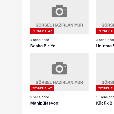
ZEYNEP ALAZ
ZEYNEP A
4 sene önce
3 sene önc
Başka Bir Yol
Unutma !
ZEYNEP ALAZ
ZEYNEP A
9 sene önce
10 sene ön
Manipülasyon
Küçük Bi