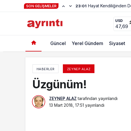
SON GELIŞMELER
Öfke
USD
47,69
Güncel
Yerel Gündem
Siyaset
HABERLER
ZEYNEP ALAZ
Üzgünüm!
ZEYNEP ALAZ
tarafından yayınlandı
13 Mart 2018, 17:51
yayınlandı