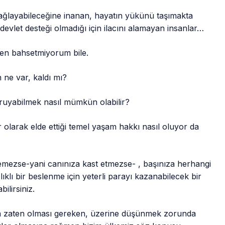
 sağlayabileceğine inanan, hayatın yükünü taşımakta
devlet desteği olmadığı için ilacını alamayan insanlar…
den bahsetmiyorum bile.
ne var, kaldı mı?
ruyabilmek nasıl mümkün olabilir?
 olarak elde ettiği temel yaşam hakkı nasıl oluyor da
stemezse-yani canınıza kast etmezse- , başınıza herhangi
klı bir beslenme için yeterli parayı kazanabilecek bir
ilirsiniz.
da zaten olması gereken, üzerine düşünmek zorunda