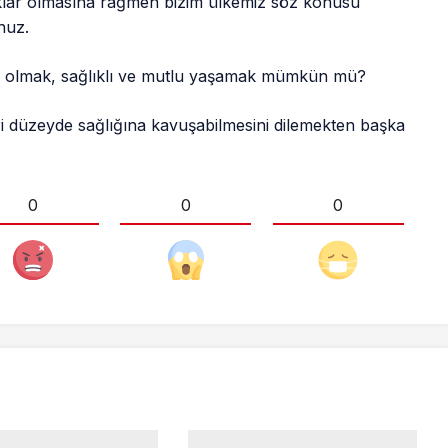
aklar olmasına rağmen bizim ülkemiz söz konusu
nuz.
ıcı olmak, sağlıklı ve mutlu yaşamak mümkün mü?
ri düzeyde sağlığına kavuşabilmesini dilemekten başka
0
0
0