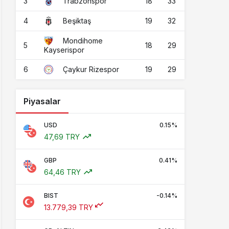
3
18
33
Trabzonspor
4
19
32
Beşiktaş
Mondihome
5
18
29
Kayserispor
6
19
29
Çaykur Rizespor
Piyasalar
USD
0.15%
47,69 TRY
GBP
0.41%
64,46 TRY
BIST
-0.14%
13.779,39 TRY