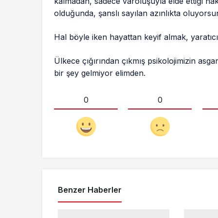
kalmadan, sadece varoluşuyla elde ettiği h
olduğunda, şanslı sayılan azınlıkta oluyorsu
Hal böyle iken hayattan keyif almak, yarat
Ülkece çığırından çıkmış psikolojimizin asga
bir şey gelmiyor elimden.
0
0
Benzer Haberler