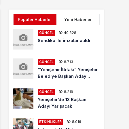
Popüler Haberler
Yeni Haberler
40.328
GÜNCEL
Sendika ile imzalar atıldı
8.713
GÜNCEL
“Yenişehir İttifakı” Yenişehir
Belediye Başkan Adayı
Mehmet Kaya Röportajı
8.219
GÜNCEL
Yenişehir’de 13 Başkan
Adayı Yarışacak
8.016
ETKINLIKLER