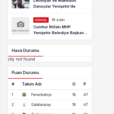
Letonyalı Ve Makedon
Dansçılar Yenişehir’de
6.881
GÜNCEL
Cumhur İttifakı MHP
Yenişehir Belediye Başkan
Adayı Davut Aydın Röportajı
Hava Durumu
city not found
Puan Durumu
#
Takım Adı
O
P
1
18
47
Fenerbahçe
2
18
47
Galatasaray