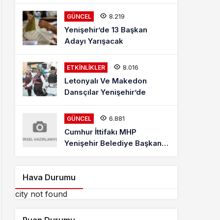
Mehmet Kaya Röportajı
8.219
GÜNCEL
Yenişehir’de 13 Başkan
Adayı Yarışacak
8.016
ETKINLIKLER
Letonyalı Ve Makedon
Dansçılar Yenişehir’de
6.881
GÜNCEL
Cumhur İttifakı MHP
Yenişehir Belediye Başkan
Adayı Davut Aydın Röportajı
Hava Durumu
city not found