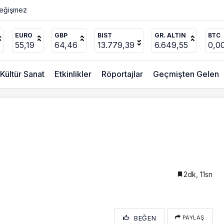
EURO
GBP
BIST
GR. ALTIN
BTC
55,19
64,46
13.779,39
6.649,55
0,0
Kültür Sanat
Etkinlikler
Röportajlar
Geçmişten Gelen
2dk, 11sn
BEĞEN
PAYLAŞ