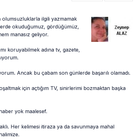
olumsuzluklarla ilgili yazmamak
r yerde okuduğumuz, gördüğümüz,
mem manasız geliyor.
ımı koruyabilmek adına tv, gazete,
şıyorum.
orum. Ancak bu çabam son günlerde başarılı olamadı.
şaltmak için açtığım TV, sinirlerimi bozmaktan başka
 haber yok maalesef.
haklı. Her kelimesi itiraza ya da savunmaya mahal
halimize.