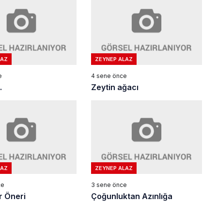
LAZ
ZEYNEP ALAZ
e
4 sene önce
.
Zeytin ağacı
LAZ
ZEYNEP ALAZ
ce
3 sene önce
r Öneri
Çoğunluktan Azınlığa