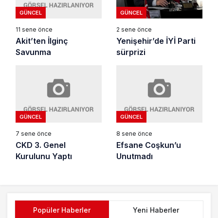
GÜNCEL
GÜNCEL
11 sene önce
2 sene önce
Akit’ten İlginç
Yenişehir’de İYİ Parti
Savunma
sürprizi
GÜNCEL
GÜNCEL
7 sene önce
8 sene önce
CKD 3. Genel
Efsane Coşkun’u
Kurulunu Yaptı
Unutmadı
Popüler Haberler
Yeni Haberler