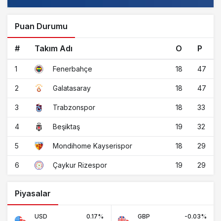
Puan Durumu
#
Takım Adı
O
P
1
18
47
Fenerbahçe
2
18
47
Galatasaray
3
18
33
Trabzonspor
4
19
32
Beşiktaş
5
18
29
Mondihome Kayserispor
6
19
29
Çaykur Rizespor
Piyasalar
USD
0.17%
GBP
-0.03%