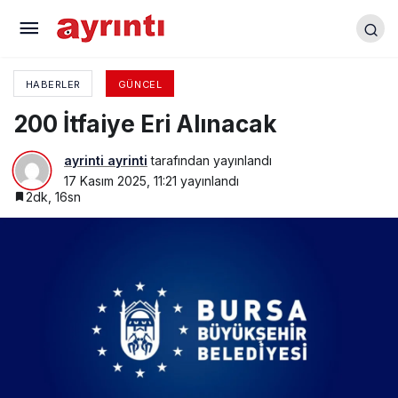
Bursa Su Kolektifi: ‘İklim krizi su krizidir’
HABERLER
GÜNCEL
200 İtfaiye Eri Alınacak
ayrinti ayrinti
tarafından yayınlandı
17 Kasım 2025, 11:21
yayınlandı
2dk, 16sn