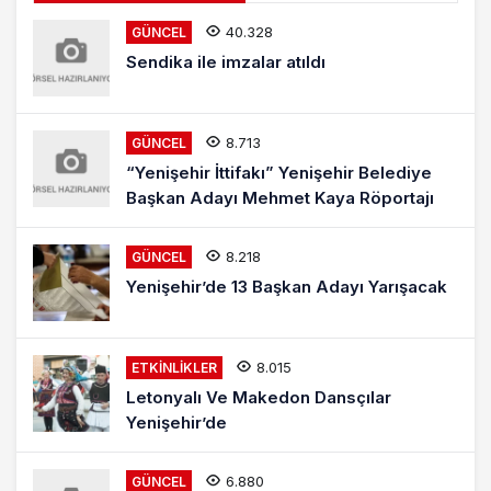
40.328
GÜNCEL
Sendika ile imzalar atıldı
8.713
GÜNCEL
“Yenişehir İttifakı” Yenişehir Belediye
Başkan Adayı Mehmet Kaya Röportajı
8.218
GÜNCEL
Yenişehir’de 13 Başkan Adayı Yarışacak
8.015
ETKINLIKLER
Letonyalı Ve Makedon Dansçılar
Yenişehir’de
6.880
GÜNCEL