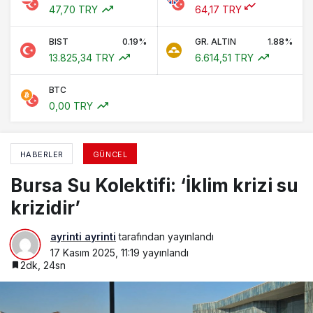
47,70 TRY
64,17 TRY
BIST
0.19%
GR. ALTIN
1.88%
13.825,34 TRY
6.614,51 TRY
BTC
0,00 TRY
HABERLER
GÜNCEL
Bursa Su Kolektifi: ‘İklim krizi su
krizidir’
ayrinti ayrinti
tarafından yayınlandı
17 Kasım 2025, 11:19
yayınlandı
2dk, 24sn