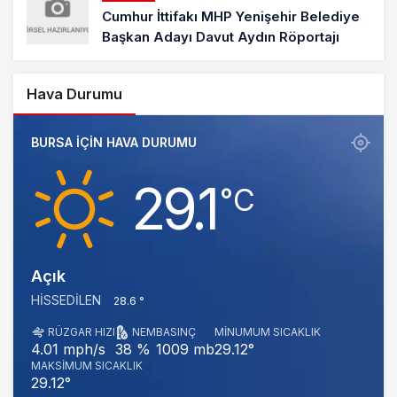
Cumhur İttifakı MHP Yenişehir Belediye
Başkan Adayı Davut Aydın Röportajı
Hava Durumu
BURSA IÇIN HAVA DURUMU
29.1
‎°C
Açık
HISSEDILEN
28.6 °
RÜZGAR HIZI
NEM
BASINÇ
MINUMUM SICAKLIK
1009 mb
29.12°
4.01 mph/s
38 %
MAKSIMUM SICAKLIK
29.12°