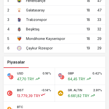
1
18
47
Fenerbahçe
2
18
47
Galatasaray
3
18
33
Trabzonspor
4
19
32
Beşiktaş
5
18
29
Mondihome Kayserispor
6
19
29
Çaykur Rizespor
Piyasalar
USD
0.16%
GBP
0.42%
47,70 TRY
64,45 TRY
BIST
-0.14%
GR. ALTIN
2.91%
13.779,39 TRY
6.681,82 TRY
BTC