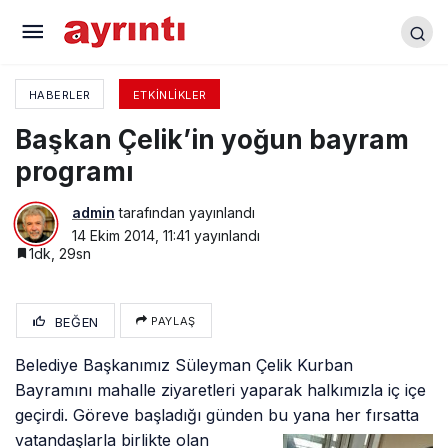
Unutulmadılar, Unutulmayacaklar 36. yılında
anılacaklar
HABERLER
ETKINLIKLER
Başkan Çelik’in yoğun bayram
programı
admin
tarafından yayınlandı
14 Ekim 2014, 11:41
yayınlandı
1dk, 29sn
BEĞEN
PAYLAŞ
Belediye Başkanımız Süleyman Çelik Kurban
Bayramını mahalle ziyaretleri yaparak halkımızla iç içe
geçirdi. Göreve başladığı günden bu yana
her fırsatta
vatandaşlarla birlikte olan