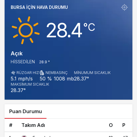
BURSA IÇIN HAVA DURUMU
28.4
‎°C
Açık
HISSEDILEN
28.9 °
RÜZGAR HIZI
NEM
BASINÇ
MINUMUM SICAKLIK
1008 mb
28.37°
5.1 mph/s
50 %
MAKSIMUM SICAKLIK
28.37°
Puan Durumu
#
Takım Adı
O
P