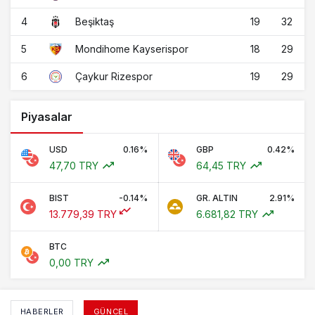
4
19
32
Beşiktaş
5
18
29
Mondihome Kayserispor
6
19
29
Çaykur Rizespor
Piyasalar
USD
0.16%
GBP
0.42%
47,70 TRY
64,45 TRY
BIST
-0.14%
GR. ALTIN
2.91%
13.779,39 TRY
6.681,82 TRY
BTC
0,00 TRY
HABERLER
GÜNCEL