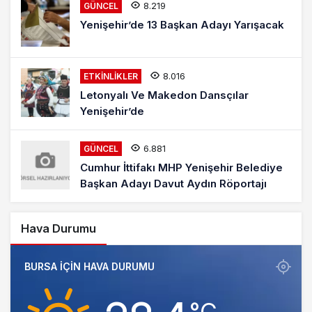
8.219
GÜNCEL
Yenişehir’de 13 Başkan Adayı Yarışacak
8.016
ETKINLIKLER
Letonyalı Ve Makedon Dansçılar
Yenişehir’de
6.881
GÜNCEL
Cumhur İttifakı MHP Yenişehir Belediye
Başkan Adayı Davut Aydın Röportajı
Hava Durumu
BURSA IÇIN HAVA DURUMU
‎°C