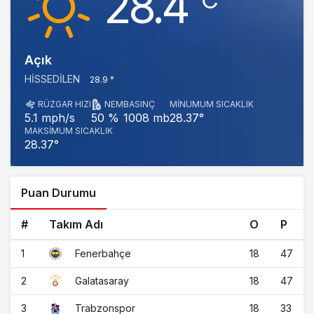
28.4
Açık
HISSEDILEN
28.9 °
RÜZGAR HIZI
NEM
BASINÇ
MINUMUM SICAKLIK
1008 mb
28.37°
5.1 mph/s
50 %
MAKSIMUM SICAKLIK
28.37°
Puan Durumu
#
Takım Adı
O
P
1
18
47
Fenerbahçe
2
18
47
Galatasaray
3
18
33
Trabzonspor