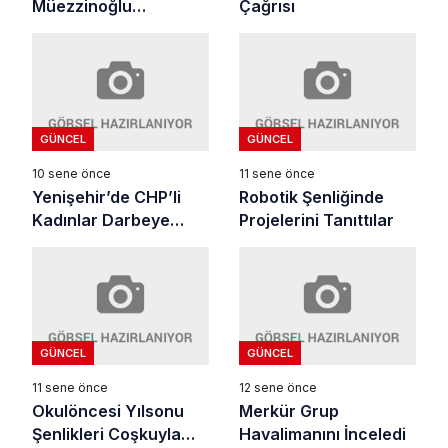
Müezzinoğlu
Çağrısı
Yenişehir’de
GÜNCEL
GÜNCEL
10 sene önce
11 sene önce
Yenişehir’de CHP’li
Robotik Şenliğinde
Kadınlar Darbeye
Projelerini Tanıttılar
Karşı İmza
Kampanyası Başlattı.
GÜNCEL
GÜNCEL
11 sene önce
12 sene önce
Okulöncesi Yılsonu
Merkür Grup
Şenlikleri Coşkuyla
Havalimanını İnceledi