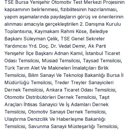
TSE Bursa Yenişehir Otomotiv Test Merkezi Projesinin
kapsamının belirlenmesi, fizibilitesinin hazırlanması,
yapım aşamalarında paydaşların görüş ve önerilerinin
alınması amacıyla gerçekleştirilen 2. Danışma Kurulu
Toplantısına, Kaymakam Rahmi Köse, Belediye
Başkanı Süleyman Çelik, TSE Genel Sekreter
Yardımcısı Yrd. Doç. Dr. Vedat Demir, Ak Parti
Yenişehir İlçe Başkanı Adnan Kamıl, İstanbul Ticaret
Odası Temsilcisi, Müsiad Temsilcisi, Taysad Temsilcisi,
Türk Tarım Alet Ve Makineleri İmalatçıları Birlik
Temsilcisi, Bilim Sanayi Ve Teknoloji Bakanlığı Bursa İl
Müdürlüğü Temsilcisi, Treder Treyler Sanayicileri
Dernek Temsilcisi, Ankara Ticaret Odası Temsilcisi,
Otomotiv Distribütörleri Dernek Temsilcisi, Taşıt
Araçları İhtisas Sanayici Ve İş Adamları Dernek
Temsilcisi, Otomotiv Sanayii Dernek Temsilcisi,
Ulaştırma Denizcilik Ve Haberleşme Bakanlığı
Temsilcisi, Savunma Sanayii Müsteşarlığı Temsilcisi,