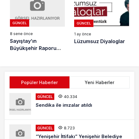
GÜNCEL
GÜNCEL
8 sene önce
1 ay önce
Sayıştay’ın
Lüzumsuz Diyaloglar
Büyükşehir Raporu
İçler Acısı
Popüler Haberler
Yeni Haberler
40.334
GÜNCEL
Sendika ile imzalar atıldı
8.723
GÜNCEL
“Yenişehir İttifakı” Yenişehir Belediye