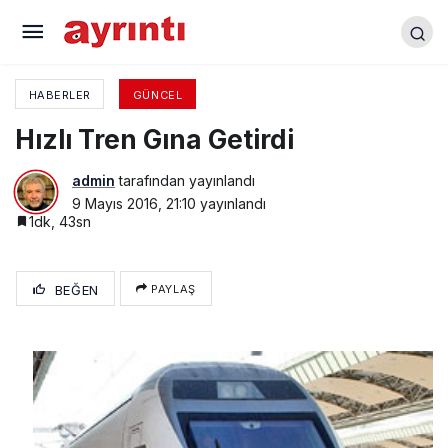
Otomotiv Test Merkezi 2.Danışma Kurulu
Toplantısı Yapıldı
HABERLER
GÜNCEL
Hızlı Tren Gına Getirdi
admin
tarafından yayınlandı
9 Mayıs 2016, 21:10
yayınlandı
1dk, 43sn
BEĞEN
PAYLAŞ