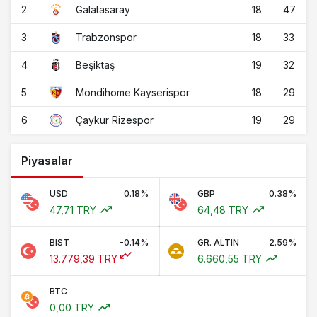
2
18
47
Galatasaray
3
18
33
Trabzonspor
4
19
32
Beşiktaş
5
18
29
Mondihome Kayserispor
6
19
29
Çaykur Rizespor
Piyasalar
USD
0.18%
GBP
0.38%
47,71 TRY
64,48 TRY
BIST
-0.14%
GR. ALTIN
2.59%
13.779,39 TRY
6.660,55 TRY
BTC
0,00 TRY