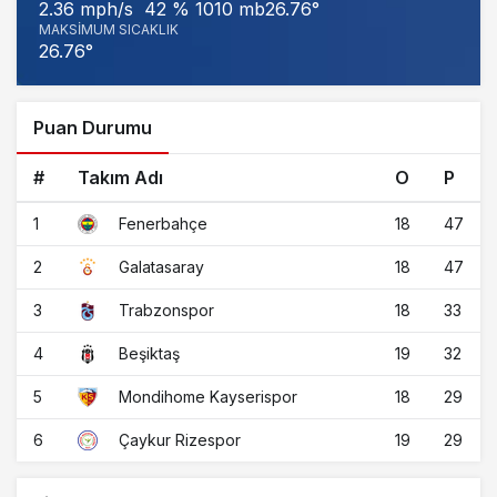
1010 mb
26.76°
2.36 mph/s
42 %
MAKSIMUM SICAKLIK
26.76°
Puan Durumu
#
Takım Adı
O
P
1
18
47
Fenerbahçe
2
18
47
Galatasaray
3
18
33
Trabzonspor
4
19
32
Beşiktaş
5
18
29
Mondihome Kayserispor
6
19
29
Çaykur Rizespor