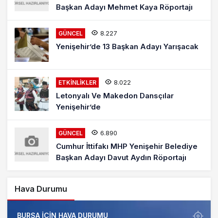
Başkan Adayı Mehmet Kaya Röportajı
8.227
GÜNCEL
Yenişehir’de 13 Başkan Adayı Yarışacak
8.022
ETKINLIKLER
Letonyalı Ve Makedon Dansçılar
Yenişehir’de
6.890
GÜNCEL
Cumhur İttifakı MHP Yenişehir Belediye
Başkan Adayı Davut Aydın Röportajı
Hava Durumu
BURSA IÇIN HAVA DURUMU