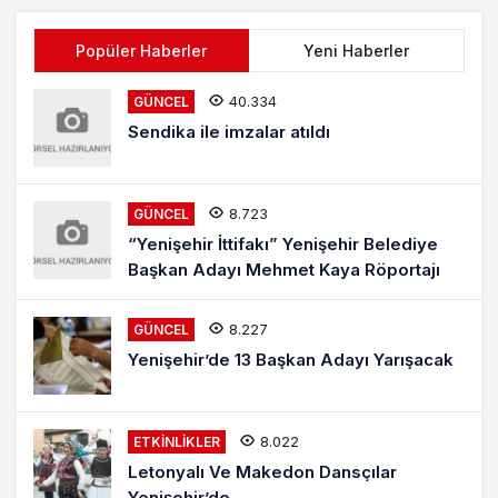
Popüler Haberler
Yeni Haberler
40.334
GÜNCEL
Sendika ile imzalar atıldı
8.723
GÜNCEL
“Yenişehir İttifakı” Yenişehir Belediye
Başkan Adayı Mehmet Kaya Röportajı
8.227
GÜNCEL
Yenişehir’de 13 Başkan Adayı Yarışacak
8.022
ETKINLIKLER
Letonyalı Ve Makedon Dansçılar
Yenişehir’de