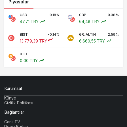
Piyasalar
USD
0.18%
GBP
0.38%
47,71 TRY
64,48 TRY
BIST
-0.14%
GR. ALTIN
2.59%
13.779,39 TRY
6.660,55 TRY
BTC
0,00 TRY
Kurumsal
Künye
Gizlilik Politikası
Bağlantılar
Canlı TV
Döviz Kurları