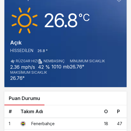
26.8
‎°C
Açık
HISSEDILEN
26.8 °
RÜZGAR HIZI
NEM
BASINÇ
MINUMUM SICAKLIK
1010 mb
26.76°
2.36 mph/s
42 %
MAKSIMUM SICAKLIK
26.76°
Puan Durumu
#
Takım Adı
O
P
1
18
47
Fenerbahçe