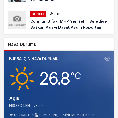
6.890
GÜNCEL
Cumhur İttifakı MHP Yenişehir Belediye
Başkan Adayı Davut Aydın Röportajı
Hava Durumu
BURSA IÇIN HAVA DURUMU
26.8
‎°C
Açık
HISSEDILEN
26.8 °
RÜZGAR HIZI
NEM
BASINÇ
MINUMUM SICAKLIK