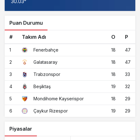
30.03°
Puan Durumu
#
Takım Adı
O
P
1
18
47
Fenerbahçe
2
18
47
Galatasaray
3
18
33
Trabzonspor
4
19
32
Beşiktaş
5
18
29
Mondihome Kayserispor
6
19
29
Çaykur Rizespor
Piyasalar