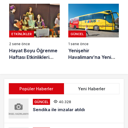
ETKINLIKLER
GÜNCEL
2 sene önce
1 sene önce
Hayat Boyu Öğrenme
Yenişehir
Haftası Etkinlikleri
Havalimanı’na Yeni
‘Meraki’ ile başladı
Ulaşım Seferleri
Başlıyor
Popüler Haberler
Yeni Haberler
40.328
GÜNCEL
Sendika ile imzalar atıldı