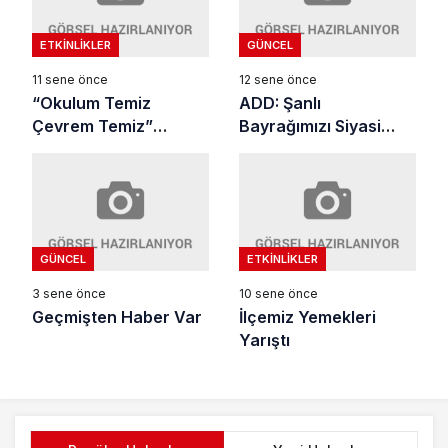
ETKINLIKLER
GÜNCEL
11 sene önce
12 sene önce
“Okulum Temiz
ADD: Şanlı
Çevrem Temiz”
Bayrağımızı Siyasi
Projesi Tamamlandı
İktidar Kendi Eliyle
İndirmiştir.
GÜNCEL
ETKINLIKLER
3 sene önce
10 sene önce
Geçmişten Haber Var
İlçemiz Yemekleri
Yarıştı