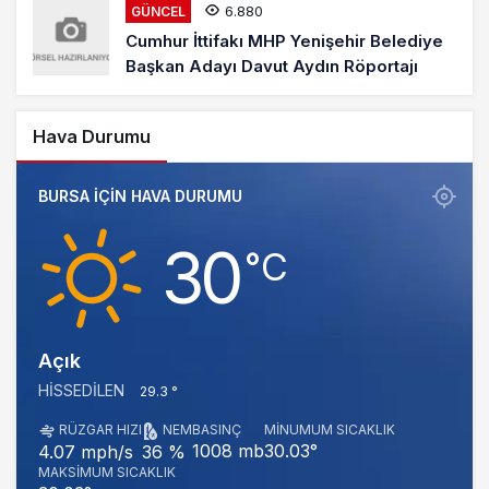
6.880
GÜNCEL
Cumhur İttifakı MHP Yenişehir Belediye
Başkan Adayı Davut Aydın Röportajı
Hava Durumu
BURSA IÇIN HAVA DURUMU
30
‎°C
Açık
HISSEDILEN
29.3 °
RÜZGAR HIZI
NEM
BASINÇ
MINUMUM SICAKLIK
1008 mb
30.03°
4.07 mph/s
36 %
MAKSIMUM SICAKLIK