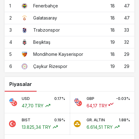
1
18
47
Fenerbahçe
2
18
47
Galatasaray
3
18
33
Trabzonspor
4
19
32
Beşiktaş
5
18
29
Mondihome Kayserispor
6
19
29
Çaykur Rizespor
Piyasalar
USD
0.17%
GBP
-0.03%
47,70 TRY
64,17 TRY
BIST
0.19%
GR. ALTIN
1.88%
13.825,34 TRY
6.614,51 TRY