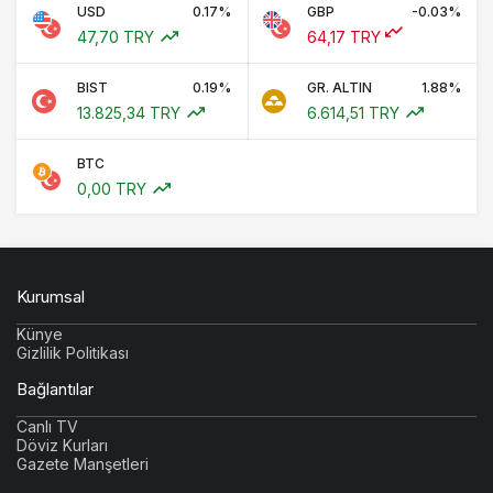
USD
0.17%
GBP
-0.03%
47,70 TRY
64,17 TRY
BIST
0.19%
GR. ALTIN
1.88%
13.825,34 TRY
6.614,51 TRY
BTC
0,00 TRY
Kurumsal
Künye
Gizlilik Politikası
Bağlantılar
Canlı TV
Döviz Kurları
Gazete Manşetleri