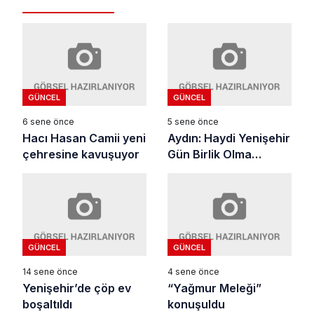
GÜNCEL
GÜNCEL
6 sene önce
5 sene önce
Hacı Hasan Camii yeni
Aydın: Haydi Yenişehir
çehresine kavuşuyor
Gün Birlik Olma
Günüdür
GÜNCEL
GÜNCEL
14 sene önce
4 sene önce
Yenişehir’de çöp ev
“Yağmur Meleği”
boşaltıldı
konuşuldu