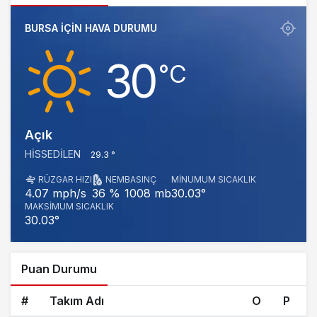
BURSA IÇIN HAVA DURUMU
30
‎°C
Açık
HISSEDILEN
29.3 °
RÜZGAR HIZI
NEM
BASINÇ
MINUMUM SICAKLIK
1008 mb
30.03°
4.07 mph/s
36 %
MAKSIMUM SICAKLIK
30.03°
Puan Durumu
#
Takım Adı
O
P