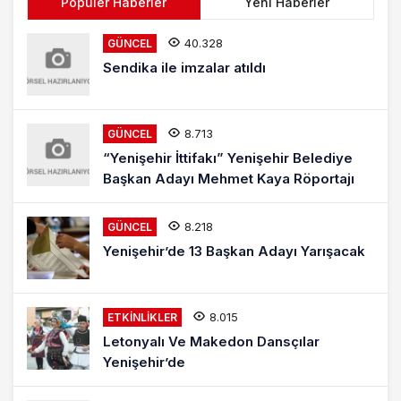
Popüler Haberler
Yeni Haberler
40.328
GÜNCEL
Sendika ile imzalar atıldı
8.713
GÜNCEL
“Yenişehir İttifakı” Yenişehir Belediye
Başkan Adayı Mehmet Kaya Röportajı
8.218
GÜNCEL
Yenişehir’de 13 Başkan Adayı Yarışacak
8.015
ETKINLIKLER
Letonyalı Ve Makedon Dansçılar
Yenişehir’de