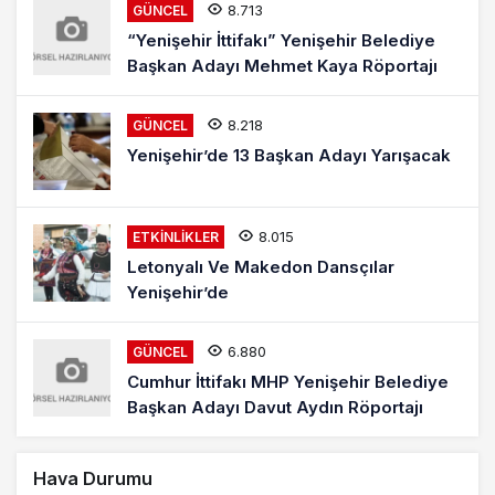
8.713
GÜNCEL
“Yenişehir İttifakı” Yenişehir Belediye
Başkan Adayı Mehmet Kaya Röportajı
8.218
GÜNCEL
Yenişehir’de 13 Başkan Adayı Yarışacak
8.015
ETKINLIKLER
Letonyalı Ve Makedon Dansçılar
Yenişehir’de
6.880
GÜNCEL
Cumhur İttifakı MHP Yenişehir Belediye
Başkan Adayı Davut Aydın Röportajı
Hava Durumu