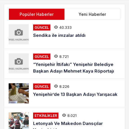
Popüler Haberler
Yeni Haberler
40.333
GÜNCEL
Sendika ile imzalar atıldı
8.721
GÜNCEL
“Yenişehir İttifakı” Yenişehir Belediye
Başkan Adayı Mehmet Kaya Röportajı
8.226
GÜNCEL
Yenişehir’de 13 Başkan Adayı Yarışacak
8.021
ETKINLIKLER
Letonyalı Ve Makedon Dansçılar