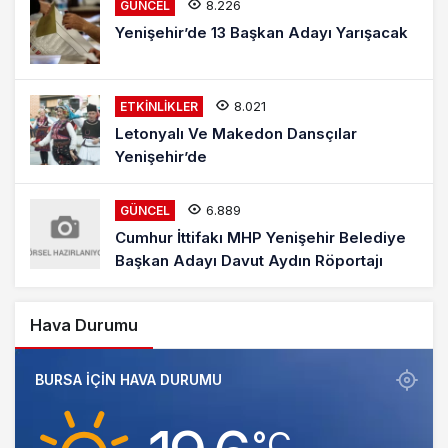
8.226
GÜNCEL
Yenişehir’de 13 Başkan Adayı Yarışacak
8.021
ETKINLIKLER
Letonyalı Ve Makedon Dansçılar
Yenişehir’de
6.889
GÜNCEL
Cumhur İttifakı MHP Yenişehir Belediye
Başkan Adayı Davut Aydın Röportajı
Hava Durumu
BURSA IÇIN HAVA DURUMU
‎°C