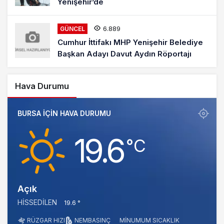
Yenişehir’de
6.889
GÜNCEL
Cumhur İttifakı MHP Yenişehir Belediye
Başkan Adayı Davut Aydın Röportajı
Hava Durumu
BURSA IÇIN HAVA DURUMU
19.6
‎°C
Açık
HISSEDILEN
19.6 °
RÜZGAR HIZI
NEM
BASINÇ
MINUMUM SICAKLIK