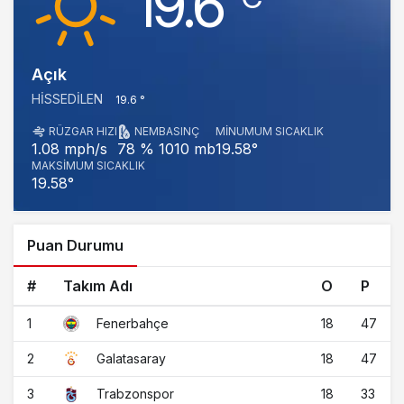
19.6
Açık
HISSEDILEN
19.6 °
RÜZGAR HIZI
NEM
BASINÇ
MINUMUM SICAKLIK
1010 mb
19.58°
1.08 mph/s
78 %
MAKSIMUM SICAKLIK
19.58°
Puan Durumu
#
Takım Adı
O
P
1
18
47
Fenerbahçe
2
18
47
Galatasaray
3
18
33
Trabzonspor