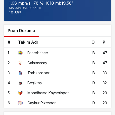
1010 mb
19.58°
1.08 mph/s
78 %
MAKSIMUM SICAKLIK
19.58°
Puan Durumu
#
Takım Adı
O
P
1
18
47
Fenerbahçe
2
18
47
Galatasaray
3
18
33
Trabzonspor
4
19
32
Beşiktaş
5
18
29
Mondihome Kayserispor
6
19
29
Çaykur Rizespor