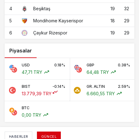
4
19
32
Beşiktaş
5
18
29
Mondihome Kayserispor
6
19
29
Çaykur Rizespor
Piyasalar
USD
0.18%
GBP
0.38%
47,71 TRY
64,48 TRY
BIST
-0.14%
GR. ALTIN
2.59%
13.779,39 TRY
6.660,55 TRY
BTC
0,00 TRY
HABERLER
GÜNCEL