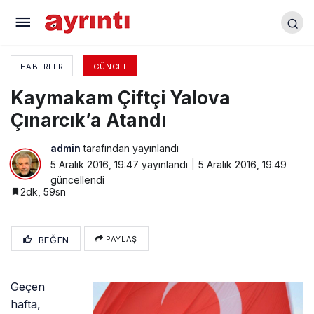
Yenişehir Havalimanı’na “Kadın Dostu İşyeri”
Ödülü
HABERLER
GÜNCEL
Kaymakam Çiftçi Yalova
Çınarcık’a Atandı
admin
tarafından yayınlandı
5 Aralık 2016, 19:47
yayınlandı
5 Aralık 2016, 19:49
güncellendi
2dk, 59sn
BEĞEN
PAYLAŞ
Geçen
hafta,