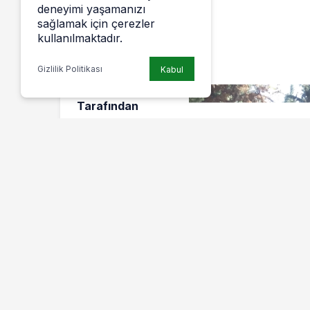
deneyimi yaşamanızı
sağlamak için çerezler
kullanılmaktadır.
Gizlilik Politikası
Kabul
Karanlık Güçler
Tarafından
Ankara’da
Bahçelievler’de
Katledilen Üçü
Yenişehirli 7
Türkiye İşçi
Partili Genç, Her
Yıl Olduğu Gibi
Bu Yıl Da
Ölümlerinin
40.Yılında
Mezarları