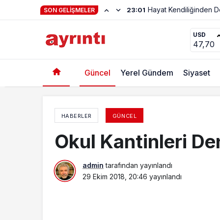
Hayat Kendiliğinden 
23:01
SON GELIŞMELER
Hiçbir Zaman Unutulmayacaklar
USD
47,70
Güncel
Yerel Gündem
Siyaset
HABERLER
GÜNCEL
Okul Kantinleri De
admin
tarafından yayınlandı
29 Ekim 2018, 20:46
yayınlandı