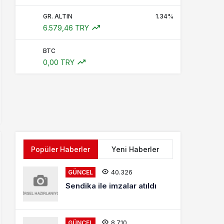
GR. ALTIN
1.34%
6.579,46 TRY
BTC
0,00 TRY
Popüler Haberler
Yeni Haberler
40.326
GÜNCEL
Sendika ile imzalar atıldı
8.710
GÜNCEL