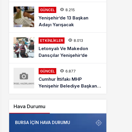
Mehmet Kaya Röportajı
8.215
GÜNCEL
Yenişehir’de 13 Başkan
Adayı Yarışacak
8.013
ETKINLIKLER
Letonyalı Ve Makedon
Dansçılar Yenişehir’de
6.877
GÜNCEL
Cumhur İttifakı MHP
Yenişehir Belediye Başkan
Adayı Davut Aydın Röportajı
Hava Durumu
BURSA IÇIN HAVA DURUMU