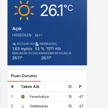
26.1
‎°C
Açık
HISSEDILEN
26.1 °
RÜZGAR HIZI
NEM
BASINÇ
1011 mb
1.63 mph/s
53 %
MINUMUM SICAKLIK
MAKSIMUM SICAKLIK
26.11°
26.11°
Puan Durumu
#
Takım Adı
O
P
1
18
47
Fenerbahçe
2
18
47
Galatasaray