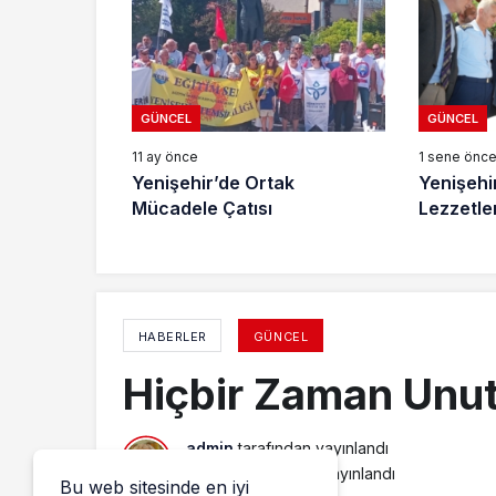
GÜNCEL
GÜNCEL
11 ay önce
1 sene önc
Yenişehir’de Ortak
Yenişehi
Mücadele Çatısı
Lezzetler
HABERLER
GÜNCEL
Hiçbir Zaman Unu
admin
tarafından yayınlandı
8 Ekim 2018, 19:33
yayınlandı
Bu web sitesinde en iyi