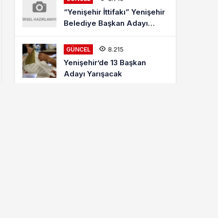
“Yenişehir İttifakı” Yenişehir
Belediye Başkan Adayı
Mehmet Kaya Röportajı
8.215
GÜNCEL
Yenişehir’de 13 Başkan
Adayı Yarışacak
8.013
ETKINLIKLER
Letonyalı Ve Makedon
Dansçılar Yenişehir’de
6.877
GÜNCEL
Cumhur İttifakı MHP
Yenişehir Belediye Başkan
Adayı Davut Aydın Röportajı
Hava Durumu