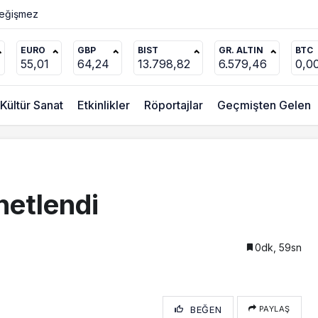
Değişmez
EURO
GBP
BIST
GR. ALTIN
BTC
55,01
64,24
13.798,82
6.579,46
0,0
Kültür Sanat
Etkinlikler
Röportajlar
Geçmişten Gelen
netlendi
0dk, 59sn
BEĞEN
PAYLAŞ