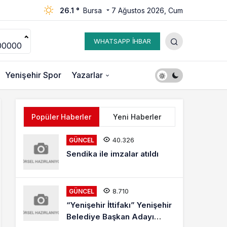
26.1 °
Bursa
7 Ağustos 2026, Cum
WHATSAPP İHBAR
00000
Yenişehir Spor
Yazarlar
Popüler Haberler
Yeni Haberler
40.326
GÜNCEL
Sendika ile imzalar atıldı
8.710
GÜNCEL
“Yenişehir İttifakı” Yenişehir
Belediye Başkan Adayı