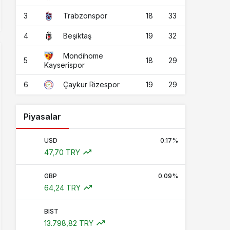
3
18
33
Trabzonspor
4
19
32
Beşiktaş
Mondihome
5
18
29
Kayserispor
6
19
29
Çaykur Rizespor
Piyasalar
USD
0.17%
47,70 TRY
GBP
0.09%
64,24 TRY
BIST
13.798,82 TRY