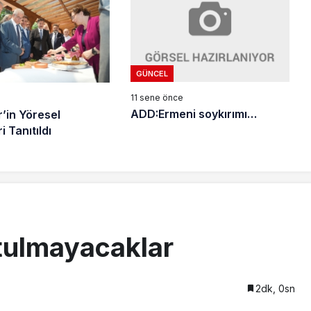
GÜNCEL
11 sene önce
e
ADD:Ermeni soykırımı…
r’in Yöresel
i Tanıtıldı
tulmayacaklar
2dk, 0sn