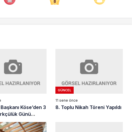
GÜNCEL
e
11 sene önce
 Başkanı Köse’den 3
8. Toplu Nikah Töreni Yapıldı
rkçülük Günü