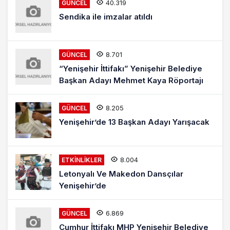
40.319
GÜNCEL
Sendika ile imzalar atıldı
8.701
GÜNCEL
“Yenişehir İttifakı” Yenişehir Belediye
Başkan Adayı Mehmet Kaya Röportajı
8.205
GÜNCEL
Yenişehir’de 13 Başkan Adayı Yarışacak
8.004
ETKINLIKLER
Letonyalı Ve Makedon Dansçılar
Yenişehir’de
6.869
GÜNCEL
Cumhur İttifakı MHP Yenişehir Belediye