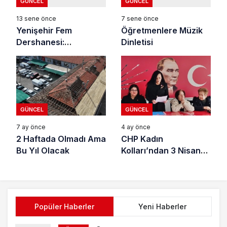
GÜNCEL
GÜNCEL
13 sene önce
7 sene önce
Yenişehir Fem
Öğretmenlere Müzik
Dershanesi:
Dinletisi
Kapatılma gerekçeleri
inandırıcılıktan çok
uzak
GÜNCEL
GÜNCEL
7 ay önce
4 ay önce
2 Haftada Olmadı Ama
CHP Kadın
Bu Yıl Olacak
Kolları’ndan 3 Nisan
Mesajı
Popüler Haberler
Yeni Haberler