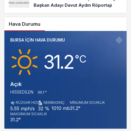
Başkan Adayı Davut Aydın Röportajı
Hava Durumu
BURSA IÇIN HAVA DURUMU
31.2
‎°C
Açık
HISSEDILEN
30.1 °
RÜZGAR HIZI
NEM
BASINÇ
MINUMUM SICAKLIK
1010 mb
31.2°
5.55 mph/s
32 %
MAKSIMUM SICAKLIK
31.2°