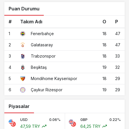
Puan Durumu
#
Takım Adı
O
P
1
18
47
Fenerbahçe
2
18
47
Galatasaray
3
18
33
Trabzonspor
4
19
32
Beşiktaş
5
18
29
Mondihome Kayserispor
6
19
29
Çaykur Rizespor
Piyasalar
USD
0.06%
GBP
0.22%
47,59 TRY
64,25 TRY