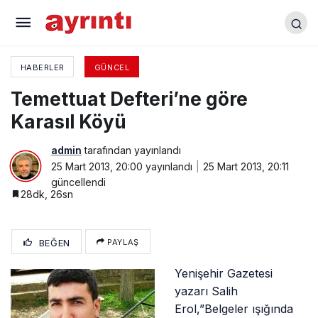
Temettuat Defteri’ne göre Karasıl Köyü
HABERLER
GÜNCEL
Temettuat Defteri’ne göre
Karasıl Köyü
admin
tarafından yayınlandı
25 Mart 2013, 20:00
yayınlandı
25 Mart 2013, 20:11
güncellendi
28dk, 26sn
BEĞEN
PAYLAŞ
Yenişehir Gazetesi
yazarı Salih
Erol,”Belgeler ışığında