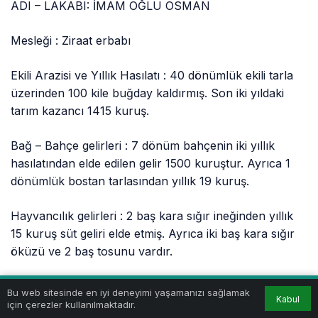
ADI – LAKABI: İMAM OĞLU OSMAN
Mesleği : Ziraat erbabı
Ekili Arazisi ve Yıllık Hasılatı : 40 dönümlük ekili tarla
üzerinden 100 kile buğday kaldırmış. Son iki yıldaki
tarım kazancı 1415 kuruş.
Bağ – Bahçe gelirleri : 7 dönüm bahçenin iki yıllık
hasılatından elde edilen gelir 1500 kuruştur. Ayrıca 1
dönümlük bostan tarlasından yıllık 19 kuruş.
Hayvancılık gelirleri : 2 baş kara sığır ineğinden yıllık
15 kuruş süt geliri elde etmiş. Ayrıca iki baş kara sığır
öküzü ve 2 baş tosunu vardır.
Ödediği Vergi Miktarı : 266 kuruş.
Bu web sitesinde en iyi deneyimi yaşamanızı sağlamak
Kabul
için çerezler kullanılmaktadır.