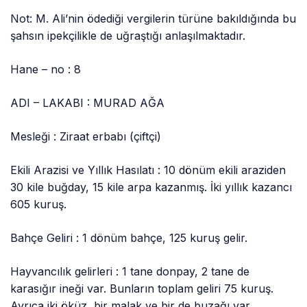
Not: M. Ali’nin ödediği vergilerin türüne bakıldığında bu
şahsın ipekçilikle de uğraştığı anlaşılmaktadır.
Hane – no : 8
ADI – LAKABI : MURAD AĞA
Mesleği : Ziraat erbabı (çiftçi)
Ekili Arazisi ve Yıllık Hasılatı : 10 dönüm ekili araziden
30 kile buğday, 15 kile arpa kazanmış. İki yıllık kazancı
605 kuruş.
Bahçe Geliri : 1 dönüm bahçe, 125 kuruş gelir.
Hayvancılık gelirleri : 1 tane donpay, 2 tane de
karasığır ineği var. Bunların toplam geliri 75 kuruş.
Ayrıca iki öküz, bir malak ve bir de buzağı var.