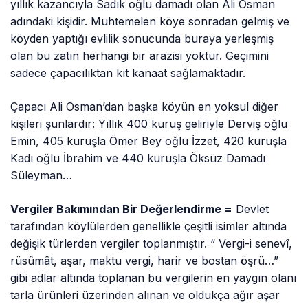
yıllık kazancıyla Sadık oğlu damadı olan Ali Osman
adındaki kişidir. Muhtemelen köye sonradan gelmiş ve
köyden yaptığı evlilik sonucunda buraya yerleşmiş
olan bu zatın herhangi bir arazisi yoktur. Geçimini
sadece çapacılıktan kıt kanaat sağlamaktadır.
Çapacı Ali Osman’dan başka köyün en yoksul diğer
kişileri şunlardır: Yıllık 400 kuruş geliriyle Derviş oğlu
Emin, 405 kuruşla Ömer Bey oğlu İzzet, 420 kuruşla
Kadı oğlu İbrahim ve 440 kuruşla Öksüz Damadı
Süleyman…
Vergiler Bakımından Bir Değerlendirme =
Devlet
tarafından köylülerden genellikle çeşitli isimler altında
değişik türlerden vergiler toplanmıştır. “ Vergi-i senevî,
rüsûmât, aşar, maktu vergi, harir ve bostan öşrü…”
gibi adlar altında toplanan bu vergilerin en yaygın olanı
tarla ürünleri üzerinden alınan ve oldukça ağır aşar