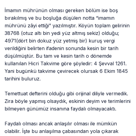
İmamın mührünün olması gereken bölüm ise boş
bırakılmış ve bu boşluğa düşülen notta “imamın
mührünü zâyi ettiği” yazılmıştır. Köyün toplam gelirinin
38768 (otuz altı bin yedi yüz altmış sekiz) olduğu;
4971(dört bin dokuz yüz yetmiş bir) kuruş vergi
verildiğini belirten ifadenin sonunda kesin bir tarih
düşülmüştür. Bu tam ve kesin tarih o dönemde
kullanılan Hicri Takvime göre şöyledir: 4 Şevval 1261.
Yani bugünkü takvime çevirecek olursak 6 Ekim 1845
tarihini buluruz.
Temettuat defterini olduğu gibi orijinal diliyle vermedik.
Zira böyle yapmış olsaydık, eskinin deyim ve terimlerini
bilmeyen günümüz insanına faydalı olmayacaktı.
Faydalı olması ancak anlaşılır olması ile mümkün
olabilir. İşte bu anlaşılma çabasından yola çıkarak