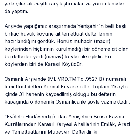
yola çıkarak çeşitli karşılaştırmalar ve yorumlamalar
da yaptım.
Arşivde yaptığımız araştırmada Yenişehir’in belli başlı
birkaç büyük köyüne ait temettuat defterlerinin
hazırlandığını gördük. Henüz muhacir (macır)
köylerinden hiçbirinin kurulmadığı bir döneme ait olan
bu defterler yerli (manav) köyleri ile ilgilidir. Bu
köylerden biri de Karasıl Köyüdür.
Osmanlı Arşivinde (ML.VRD.TMT.d..9527 B) numaralı
temettuat defteri Karasıl Köyüne aittir. Toplam 11sayfa
içinde 31 hanenin kaydedilmiş olduğu bu defterin
kapağında o dönemki Osmanlıca ile şöyle yazmaktadır.
“Eyâlet-i Hüdâvendigâr’dan Yenişehir-i Brusa Kazası
Kurrâlarından Karasıl Karyesi Ahalilerinin Emlâk, Arazi
ve Temettuatlarını Mübeyyin Defterdir ki