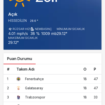
Açık
HISSEDILEN
28.6 °
RÜZGAR HIZI
NEM
BASINÇ
MINUMUM SICAKLIK
1009 mb
29.12°
4.01 mph/s
38 %
MAKSIMUM SICAKLIK
29.12°
Puan Durumu
#
Takım Adı
O
P
1
18
47
Fenerbahçe
2
18
47
Galatasaray
3
18
33
Trabzonspor