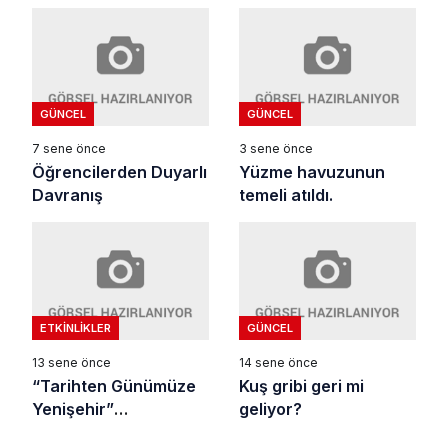
Demesini eleştirdi
GÜNCEL
GÜNCEL
7 sene önce
3 sene önce
Öğrencilerden Duyarlı
Yüzme havuzunun
Davranış
temeli atıldı.
ETKINLIKLER
GÜNCEL
13 sene önce
14 sene önce
“Tarihten Günümüze
Kuş gribi geri mi
Yenişehir”
geliyor?
Sempozyumu Yoğun