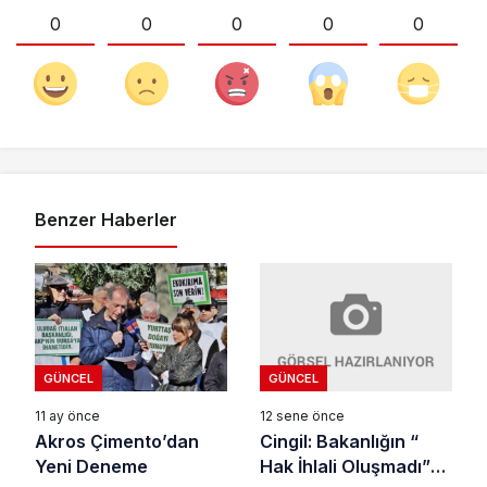
0
0
0
0
0
Benzer Haberler
GÜNCEL
GÜNCEL
12 sene önce
11 ay önce
Cingil: Bakanlığın “
Akros Çimento’dan
Hak İhlali Oluşmadı”
Yeni Deneme