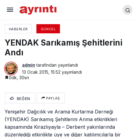
Başkan Çelik Muhtarlarla Toplandı
HABERLER
GÜNCEL
YENDAK Sarıkamış Şehitlerini
Andı
admin
tarafından yayınlandı
13 Ocak 2015, 15:52
yayınlandı
0dk, 30sn
BEĞEN
PAYLAŞ
Yenişehir Dağcılık ve Arama Kurtarma Derneği
(YENDAK) Sarıkamış Şehitlerini Anma etkinlikleri
kapsamında Kirazlıyayla – Derbent yakınlarında
düzenlediği etkinlikte üye ve diğer katılımcılarla bir