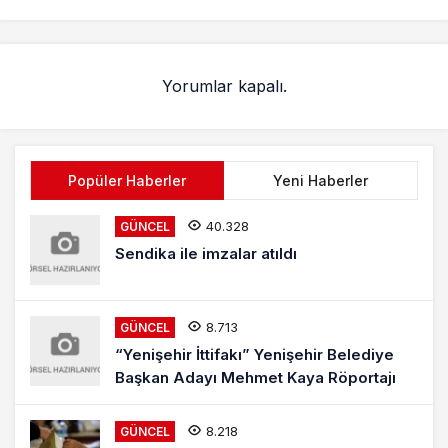
İlgi Gördü
Yorumlar kapalı.
Popüler Haberler
Yeni Haberler
40.328
GÜNCEL
Sendika ile imzalar atıldı
8.713
GÜNCEL
“Yenişehir İttifakı” Yenişehir Belediye
Başkan Adayı Mehmet Kaya Röportajı
8.218
GÜNCEL