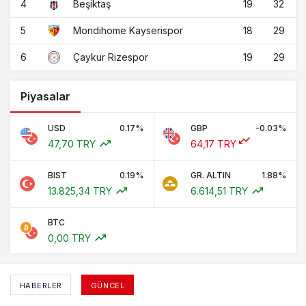
4
19
32
Beşiktaş
5
18
29
Mondihome Kayserispor
6
19
29
Çaykur Rizespor
Piyasalar
USD
0.17%
GBP
-0.03%
47,70 TRY
64,17 TRY
BIST
0.19%
GR. ALTIN
1.88%
13.825,34 TRY
6.614,51 TRY
BTC
0,00 TRY
HABERLER
GÜNCEL