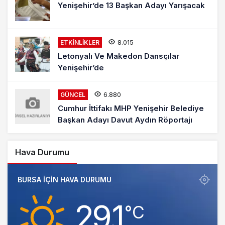
Yenişehir’de 13 Başkan Adayı Yarışacak
8.015
ETKINLIKLER
Letonyalı Ve Makedon Dansçılar
Yenişehir’de
6.880
GÜNCEL
Cumhur İttifakı MHP Yenişehir Belediye
Başkan Adayı Davut Aydın Röportajı
Hava Durumu
BURSA IÇIN HAVA DURUMU
29.1
‎°C