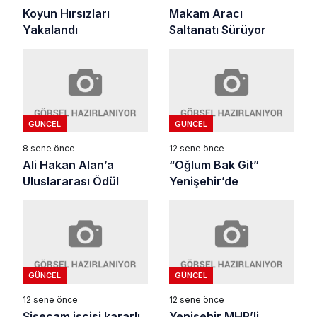
Koyun Hırsızları
Makam Aracı
Yakalandı
Saltanatı Sürüyor
GÜNCEL
GÜNCEL
8 sene önce
12 sene önce
Ali Hakan Alan’a
“Oğlum Bak Git”
Uluslararası Ödül
Yenişehir’de
GÜNCEL
GÜNCEL
12 sene önce
12 sene önce
Şişecam işçisi kararlı
Yenişehir MHP’li