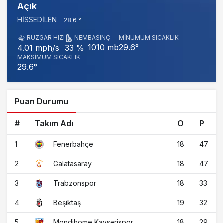
Açık
HISSEDILEN
28.6 °
RÜZGAR HIZI
NEM
BASINÇ
MINUMUM SICAKLIK
1010 mb
29.6°
4.01 mph/s
33 %
MAKSIMUM SICAKLIK
29.6°
Puan Durumu
#
Takım Adı
O
P
1
18
47
Fenerbahçe
2
18
47
Galatasaray
3
18
33
Trabzonspor
4
19
32
Beşiktaş
5
18
29
Mondihome Kayserispor