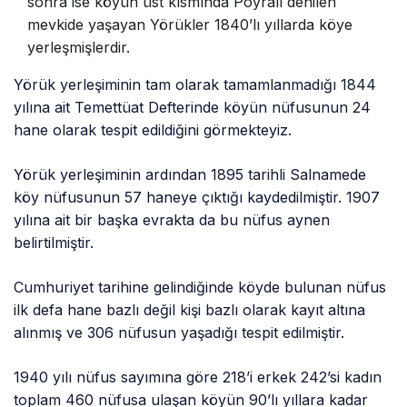
sonra ise köyün üst kısmında Poyralı denilen
mevkide yaşayan Yörükler 1840’lı yıllarda köye
yerleşmişlerdir.
Yörük yerleşiminin tam olarak tamamlanmadığı 1844
yılına ait Temettüat Defterinde köyün nüfusunun 24
hane olarak tespit edildiğini görmekteyiz.
Yörük yerleşiminin ardından 1895 tarihli Salnamede
köy nüfusunun 57 haneye çıktığı kaydedilmiştir. 1907
yılına ait bir başka evrakta da bu nüfus aynen
belirtilmiştir.
Cumhuriyet tarihine gelindiğinde köyde bulunan nüfus
ilk defa hane bazlı değil kişi bazlı olarak kayıt altına
alınmış ve 306 nüfusun yaşadığı tespit edilmiştir.
1940 yılı nüfus sayımına göre 218’i erkek 242’si kadın
toplam 460 nüfusa ulaşan köyün 90’lı yıllara kadar