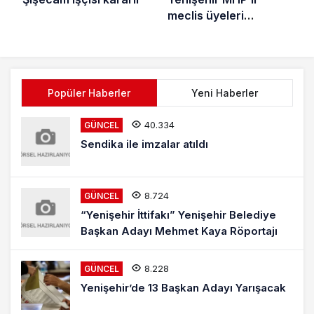
meclis üyeleri
Belediye
Çalışmalarından
Memnun Değil
Popüler Haberler
Yeni Haberler
40.334
GÜNCEL
Sendika ile imzalar atıldı
8.724
GÜNCEL
“Yenişehir İttifakı” Yenişehir Belediye
Başkan Adayı Mehmet Kaya Röportajı
8.228
GÜNCEL
Yenişehir’de 13 Başkan Adayı Yarışacak