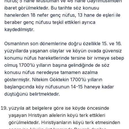
nüfus; 5 hane Müslüman ve 46 hane Gayrimüslimden
ibaret görülmektedir. Bu tarihte söz konusu
hanelerden 18 nefer genç nüfus, 13 hane de eşleri ile
beraber genç nüfusu teşkil ettikleri ayrıca
kaydedilmiştir.
Osmanlının son dönemlerine doğru özellikle 15. ve 16.
yüzyıllarda yaşanan olaylar ve köyün ovada güvensiz
konumu nüfus hareketlerinde tersine bir ivmeye sebep
olmuş 1700’lü yılların başına gelindiğinde de söz
konusu nüfus neredeyse tamamen azalma
göstermiştir. Nitekim Göktekin 1700’lü yılların
başlangıcında köy nüfusunun 14-15 haneye kadar
düştüğünü belirtmektedir.
yüzyıla ait belgelere göre ise köyde öncesinde
yaşayan Hristiyan ailelerin köyü terk ettikleri
görülmektedir. Hıristiyanların köyü terk etmesinden