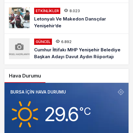
8.023
ETKINLIKLER
Letonyalı Ve Makedon Dansçılar
Yenişehir’de
6.892
GÜNCEL
Cumhur İttifakı MHP Yenişehir Belediye
Başkan Adayı Davut Aydın Röportajı
Hava Durumu
BURSA IÇIN HAVA DURUMU
29.6
‎°C