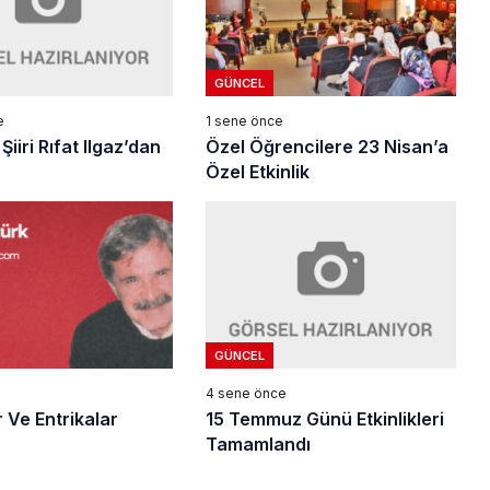
GÜNCEL
e
1 sene önce
Şiiri Rıfat Ilgaz’dan
Özel Öğrencilere 23 Nisan’a
Özel Etkinlik
GÜNCEL
4 sene önce
15 Temmuz Günü Etkinlikleri
 Ve Entrikalar
Tamamlandı