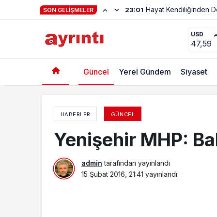
SON GELIŞMELER
Yenişehir MHP: Ekmek Zammı Yasal Değil
USD
47,59
Güncel
Yerel Gündem
Siyaset
HABERLER
GÜNCEL
Yenişehir MHP: Bab
admin
tarafından yayınlandı
15 Şubat 2016, 21:41
yayınlandı