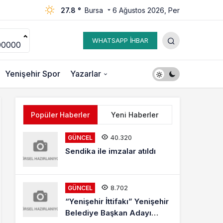
27.8 °
Bursa
6 Ağustos 2026, Per
WHATSAPP İHBAR
00000
Yenişehir Spor
Yazarlar
Popüler Haberler
Yeni Haberler
40.320
GÜNCEL
Sendika ile imzalar atıldı
8.702
GÜNCEL
“Yenişehir İttifakı” Yenişehir
Belediye Başkan Adayı