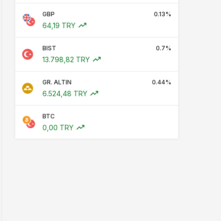
GBP
0.13%
64,19 TRY
BIST
0.7%
13.798,82 TRY
GR. ALTIN
0.44%
6.524,48 TRY
BTC
0,00 TRY