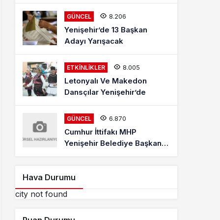
Mehmet Kaya Röportajı
8.206
GÜNCEL
Yenişehir’de 13 Başkan
Adayı Yarışacak
8.005
ETKINLIKLER
Letonyalı Ve Makedon
Dansçılar Yenişehir’de
6.870
GÜNCEL
Cumhur İttifakı MHP
Yenişehir Belediye Başkan
Adayı Davut Aydın Röportajı
Hava Durumu
city not found