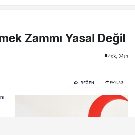
kmek Zammı Yasal Değil
4dk, 34sn
BEĞEN
PAYLAŞ
nı