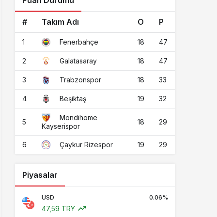
Puan Durumu
#
Takım Adı
O
P
1
18
47
Fenerbahçe
2
18
47
Galatasaray
3
18
33
Trabzonspor
4
19
32
Beşiktaş
Mondihome
5
18
29
Kayserispor
6
19
29
Çaykur Rizespor
Piyasalar
USD
0.06%
47,59 TRY