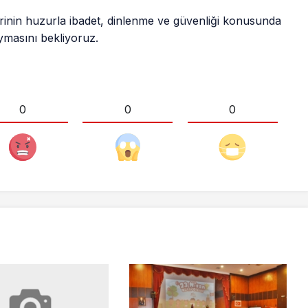
erinin huzurla ibadet, dinlenme ve güvenliği konusunda
ymasını bekliyoruz.
0
0
0