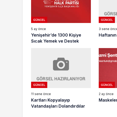
GÜNCEL
GÜNCEL
3 sene önc
5 ay önce
Haftanın 
Yenişehir’de 1300 Kişiye
Sıcak Yemek ve Destek
GÜNCEL
GÜNCEL
11 sene önce
2 ay önce
Kartları Kopyalayıp
Maskeler
Vatandaşları Dolandırdılar