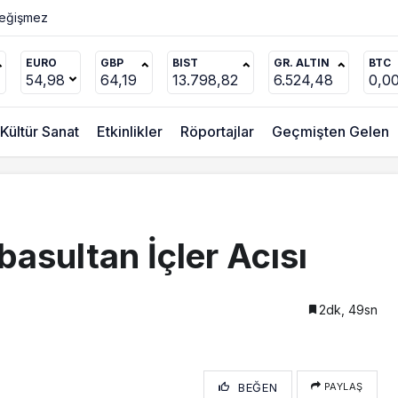
EURO
GBP
BIST
GR. ALTIN
BTC
54,98
64,19
13.798,82
6.524,48
0,0
Kültür Sanat
Etkinlikler
Röportajlar
Geçmişten Gelen
asultan İçler Acısı
2dk, 49sn
BEĞEN
PAYLAŞ