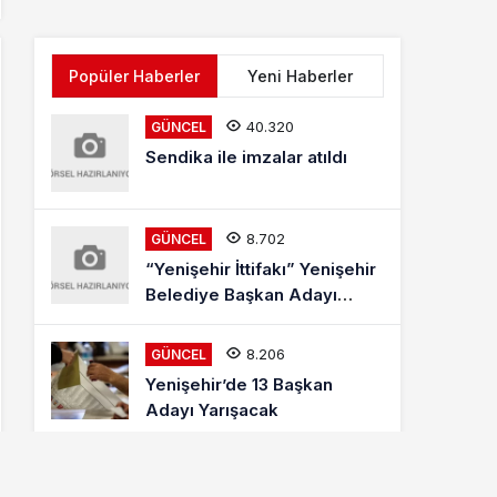
Popüler Haberler
Yeni Haberler
40.320
GÜNCEL
Sendika ile imzalar atıldı
8.702
GÜNCEL
“Yenişehir İttifakı” Yenişehir
Belediye Başkan Adayı
Mehmet Kaya Röportajı
8.206
GÜNCEL
Yenişehir’de 13 Başkan
Adayı Yarışacak
8.005
ETKINLIKLER