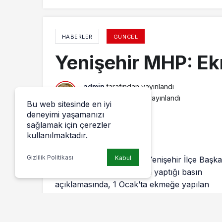
HABERLER
GÜNCEL
Yenişehir MHP: E
admin
tarafından yayınlandı
8 Şubat 2016, 21:32
yayınlandı
Bu web sitesinde en iyi
deneyimi yaşamanızı
sağlamak için çerezler
kullanılmaktadır.
Gizlilik Politikası
Kabul
Milliyetçi Hareket Partisi Yenişehir İlçe Başka
Nihat Doğan, geçen hafta yaptığı basın
açıklamasında, 1 Ocak’ta ekmeğe yapılan
zammı değerlendirdi. Yapılan zammın
kanunsuz ve usulsüz olduğunu belirten
Doğan, bu uygulamadan en kısa sürede