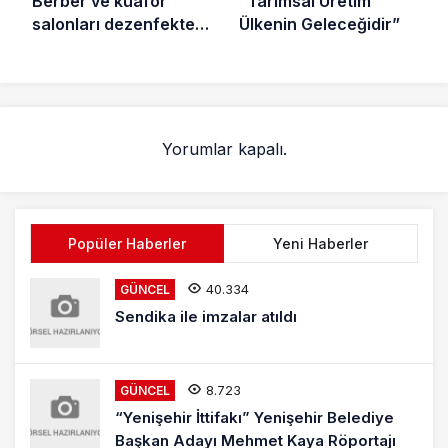
Berber ve kuaför
“Tarımsal Üretim
salonları dezenfekte
Ülkenin Geleceğidir”
ediliyor
Yorumlar kapalı.
Popüler Haberler
Yeni Haberler
40.334
GÜNCEL
Sendika ile imzalar atıldı
8.723
GÜNCEL
“Yenişehir İttifakı” Yenişehir Belediye
Başkan Adayı Mehmet Kaya Röportajı