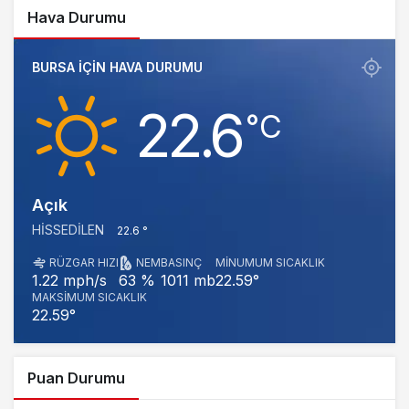
Hava Durumu
BURSA IÇIN HAVA DURUMU
22.6
‎°C
Açık
HISSEDILEN
22.6 °
RÜZGAR HIZI
NEM
BASINÇ
MINUMUM SICAKLIK
1011 mb
22.59°
1.22 mph/s
63 %
MAKSIMUM SICAKLIK
22.59°
Puan Durumu