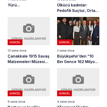
Yürü…
Ülkücü kadınlar:
Pedofili Suçtur, Ortak
Olmayacağız!
GÜNCEL
GÜNCEL
13 sene önce
2 sene önce
Çanakkale 1915 Savaş
Büyükşehir’den “10
Malzemeleri Müzesi
Bin Gence 162 Milyon
Yenişehir’de
TL Destek
GÜNCEL
GÜNCEL
6 sene önce
4 sene önce