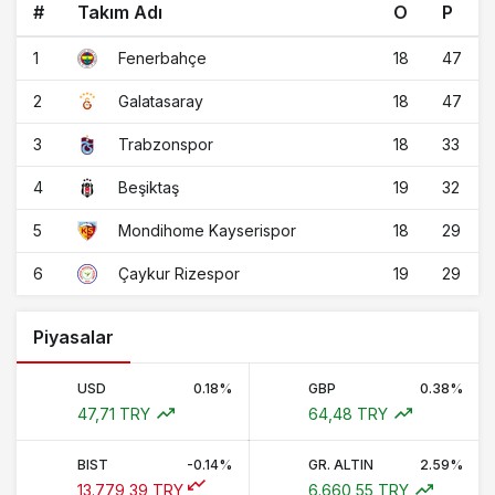
#
Takım Adı
O
P
1
18
47
Fenerbahçe
2
18
47
Galatasaray
3
18
33
Trabzonspor
4
19
32
Beşiktaş
5
18
29
Mondihome Kayserispor
6
19
29
Çaykur Rizespor
Piyasalar
USD
0.18%
GBP
0.38%
47,71 TRY
64,48 TRY
BIST
-0.14%
GR. ALTIN
2.59%
13.779,39 TRY
6.660,55 TRY