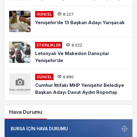
8.227
GÜNCEL
Yenişehir’de 13 Başkan Adayı Yarışacak
8.022
ETKINLIKLER
Letonyalı Ve Makedon Dansçılar
Yenişehir’de
6.890
GÜNCEL
Cumhur İttifakı MHP Yenişehir Belediye
Başkan Adayı Davut Aydın Röportajı
Hava Durumu
BURSA IÇIN HAVA DURUMU