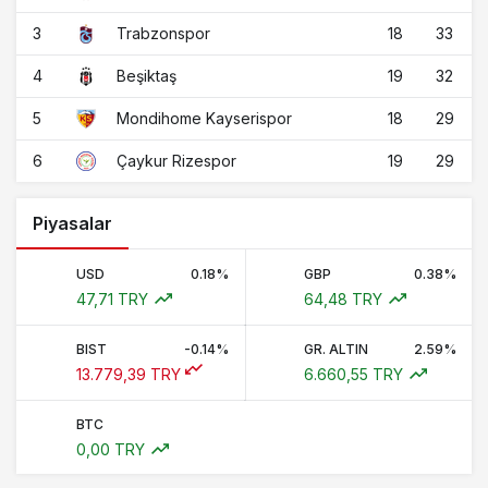
3
18
33
Trabzonspor
4
19
32
Beşiktaş
5
18
29
Mondihome Kayserispor
6
19
29
Çaykur Rizespor
Piyasalar
USD
0.18%
GBP
0.38%
47,71 TRY
64,48 TRY
BIST
-0.14%
GR. ALTIN
2.59%
13.779,39 TRY
6.660,55 TRY
BTC
0,00 TRY