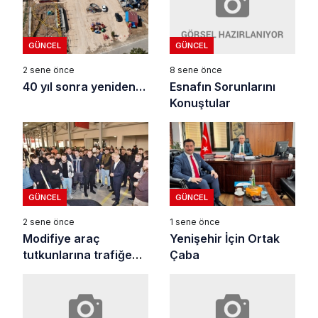
GÜNCEL
GÜNCEL
8 sene önce
2 sene önce
Esnafın Sorunlarını
40 yıl sonra yeniden…
Konuştular
GÜNCEL
GÜNCEL
2 sene önce
1 sene önce
Modifiye araç
Yenişehir İçin Ortak
tutkunlarına trafiğe
Çaba
kapalı alan