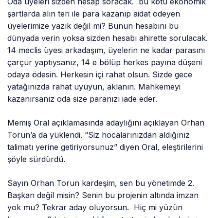
Oda üyeleri sizden hesap soracak. bu kötü ekonomik
şartlarda alın teri ile para kazanıp aidat ödeyen
üyelerimize yazık değil mi? Bunun hesabını bu
dünyada verin yoksa sizden hesabı ahirette sorulacak.
14 meclis üyesi arkadaşım, üyelerin ne kadar parasını
çarçur yaptıysanız, 14 e bölüp herkes payına düşeni
odaya ödesin. Herkesin içi rahat olsun. Sizde gece
yatağınızda rahat uyuyun, aklanın. Mahkemeyi
kazanırsanız oda size paranızı iade eder.
Memiş Oral açıklamasında adaylığını açıklayan Orhan
Torun’a da yüklendi. “Siz hocalarınızdan aldığınız
talimatı yerine getiriyorsunuz” diyen Oral, eleştirilerini
şöyle sürdürdü.
Sayın Orhan Torun kardeşim, sen bu yönetimde 2.
Başkan değil misin? Senin bu projenin altında imzan
yok mu? Tekrar aday oluyorsun. Hiç mi yüzün