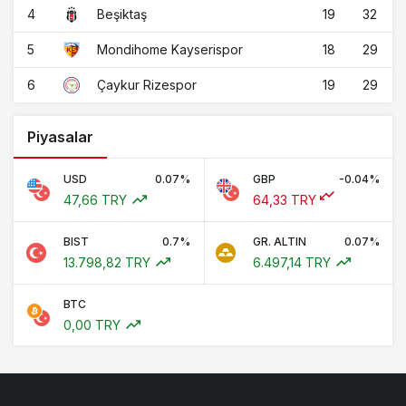
4
19
32
Beşiktaş
5
18
29
Mondihome Kayserispor
6
19
29
Çaykur Rizespor
Piyasalar
USD
0.07%
GBP
-0.04%
47,66 TRY
64,33 TRY
BIST
0.7%
GR. ALTIN
0.07%
13.798,82 TRY
6.497,14 TRY
BTC
0,00 TRY