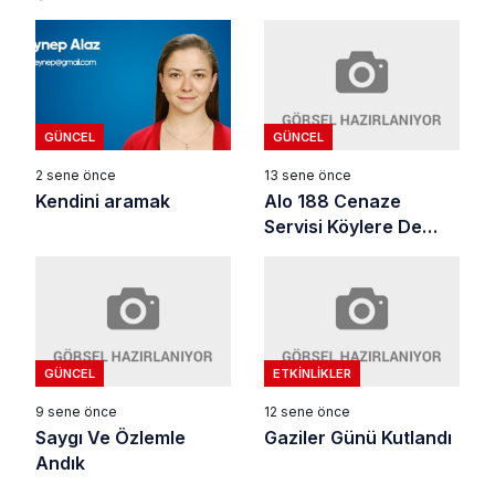
Zafiyeti
GÜNCEL
GÜNCEL
13 sene önce
2 sene önce
Alo 188 Cenaze
Kendini aramak
Servisi Köylere De
Hizmet Verecek
GÜNCEL
ETKINLIKLER
9 sene önce
12 sene önce
Saygı Ve Özlemle
Gaziler Günü Kutlandı
Andık