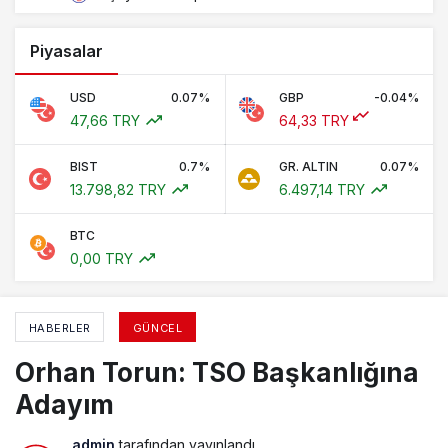
Piyasalar
USD
0.07%
GBP
-0.04%
47,66 TRY
64,33 TRY
BIST
0.7%
GR. ALTIN
0.07%
13.798,82 TRY
6.497,14 TRY
BTC
0,00 TRY
HABERLER
GÜNCEL
Orhan Torun: TSO Başkanlığına
Adayım
admin
tarafından yayınlandı