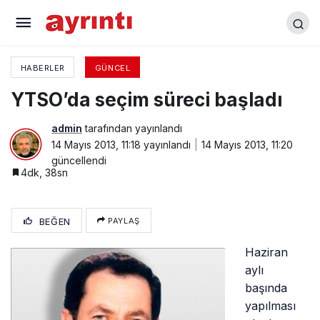
Orhan Torun: TSO Başkanlığına Adayım
HABERLER
GÜNCEL
YTSO’da seçim süreci başladı
admin
tarafından yayınlandı
14 Mayıs 2013, 11:18
yayınlandı
14 Mayıs 2013, 11:20
güncellendi
4dk, 38sn
BEĞEN
PAYLAŞ
Haziran
aylı
başında
yapılması