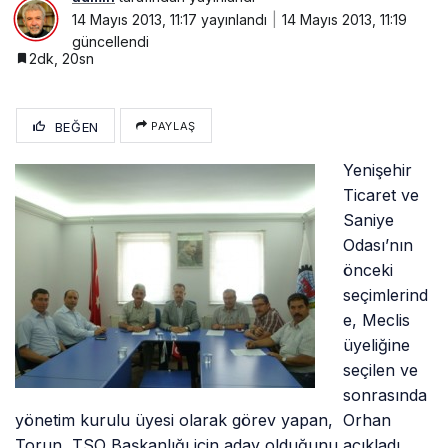
14 Mayıs 2013, 11:17
yayınlandı
14 Mayıs 2013, 11:19
güncellendi
2dk, 20sn
BEĞEN
PAYLAŞ
Yenişehir
Ticaret ve
Saniye
Odası’nın
önceki
seçimlerind
e, Meclis
üyeliğine
seçilen ve
sonrasında
yönetim kurulu üyesi olarak görev yapan, Orhan
Torun, TSO Başkanlığı için aday olduğunu açıkladı.