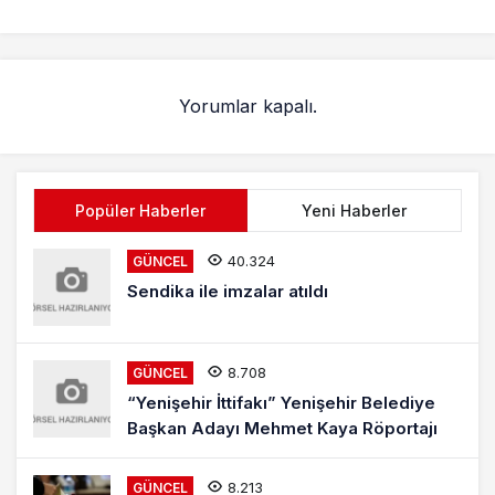
Yorumlar kapalı.
Popüler Haberler
Yeni Haberler
40.324
GÜNCEL
Sendika ile imzalar atıldı
8.708
GÜNCEL
“Yenişehir İttifakı” Yenişehir Belediye
Başkan Adayı Mehmet Kaya Röportajı
8.213
GÜNCEL