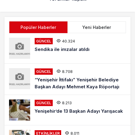
Popüler Haberler
Yeni Haberler
40.324
GÜNCEL
Sendika ile imzalar atıldı
8.708
GÜNCEL
“Yenişehir İttifakı” Yenişehir Belediye
Başkan Adayı Mehmet Kaya Röportajı
8.213
GÜNCEL
Yenişehir’de 13 Başkan Adayı Yarışacak
8.011
ETKINLIKLER