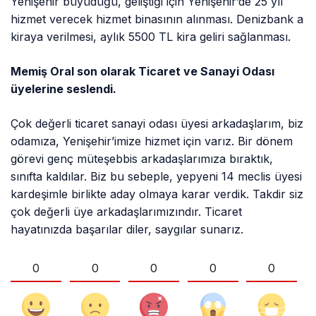
Yenişehir büyüdüğü, geliştiği için Yenişehir’de 25 yıl
hizmet verecek hizmet binasının alınması. Denizbank a
kiraya verilmesi, aylık 5500 TL kira geliri sağlanması.
Memiş Oral son olarak Ticaret ve Sanayi Odası
üyelerine seslendi.
Çok değerli ticaret sanayi odası üyesi arkadaşlarım, biz
odamıza, Yenişehir’imize hizmet için varız. Bir dönem
görevi genç müteşebbis arkadaşlarımıza bıraktık,
sınıfta kaldılar. Biz bu sebeple, yepyeni 14 meclis üyesi
kardeşimle birlikte aday olmaya karar verdik. Takdir siz
çok değerli üye arkadaşlarımızındır. Ticaret
hayatınızda başarılar diler, saygılar sunarız.
0
0
0
0
0