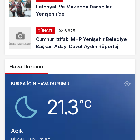
Letonyalı Ve Makedon Dansçılar
Yenişehir’de
6.875
GÜNCEL
Cumhur İttifakı MHP Yenişehir Belediye
Başkan Adayı Davut Aydın Röportajı
Hava Durumu
BURSA IÇIN HAVA DURUMU
21.3
‎°C
Açık
HISSEDILEN
21.6 °