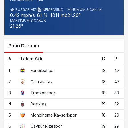
RÜZGAR HIZI
NEM
BASINÇ
MINUMUM SICAKLIK
1011 mb
21.26°
0.42 mph/s
81 %
MAKSIMUM SICAKLIK
21.26°
Puan Durumu
#
Takım Adı
O
P
1
18
47
Fenerbahçe
2
18
47
Galatasaray
3
18
33
Trabzonspor
4
19
32
Beşiktaş
5
18
29
Mondihome Kayserispor
6
19
29
Çaykur Rizespor