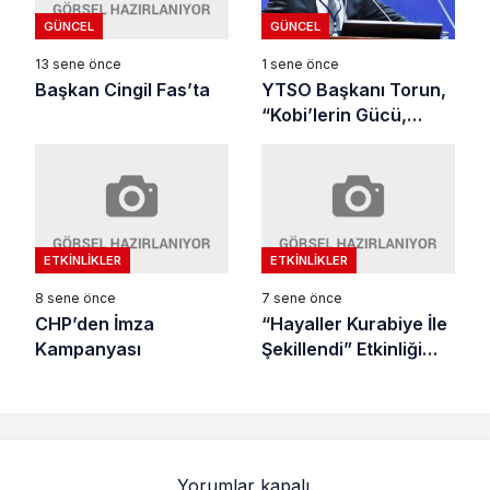
GÜNCEL
GÜNCEL
13 sene önce
1 sene önce
Başkan Cingil Fas’ta
YTSO Başkanı Torun,
“Kobi’lerin Gücü,
Türkiye’nin
Geleceğidir”
ETKINLIKLER
ETKINLIKLER
8 sene önce
7 sene önce
CHP’den İmza
“Hayaller Kurabiye İle
Kampanyası
Şekillendi” Etkinliği
Gelenekselleşti
Yorumlar kapalı.