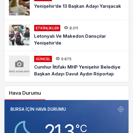
Yenişehir’de 13 Başkan Adayı Yarışacak
8.011
ETKINLIKLER
Letonyalı Ve Makedon Dansçılar
Yenişehir’de
6.875
GÜNCEL
Cumhur İttifakı MHP Yenişehir Belediye
Başkan Adayı Davut Aydın Röportajı
Hava Durumu
BURSA IÇIN HAVA DURUMU
21.3
‎°C