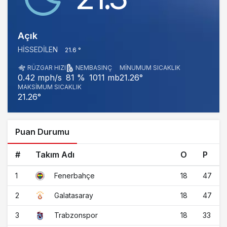
Açık
HISSEDILEN
21.6 °
RÜZGAR HIZI
NEM
BASINÇ
MINUMUM SICAKLIK
1011 mb
21.26°
0.42 mph/s
81 %
MAKSIMUM SICAKLIK
21.26°
Puan Durumu
#
Takım Adı
O
P
1
18
47
Fenerbahçe
2
18
47
Galatasaray
3
18
33
Trabzonspor