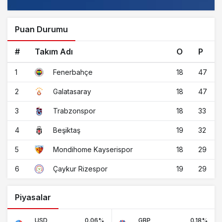
Puan Durumu
#
Takım Adı
O
P
1
18
47
Fenerbahçe
2
18
47
Galatasaray
3
18
33
Trabzonspor
4
19
32
Beşiktaş
5
18
29
Mondihome Kayserispor
6
19
29
Çaykur Rizespor
Piyasalar
USD
0.06%
GBP
0.18%