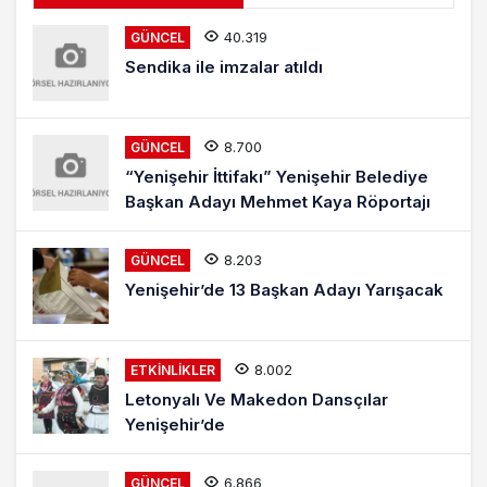
40.319
GÜNCEL
Sendika ile imzalar atıldı
8.700
GÜNCEL
“Yenişehir İttifakı” Yenişehir Belediye
Başkan Adayı Mehmet Kaya Röportajı
8.203
GÜNCEL
Yenişehir’de 13 Başkan Adayı Yarışacak
8.002
ETKINLIKLER
Letonyalı Ve Makedon Dansçılar
Yenişehir’de
6.866
GÜNCEL