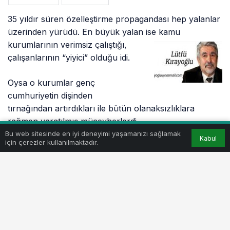
35 yıldır süren özelleştirme propagandası hep yalanlar
üzerinden yürüdü. En büyük yalan ise kamu
kurumlarının verimsiz çalıştığı,
çalışanlarının “yiyici” olduğu idi.
Oysa o kurumlar genç
cumhuriyetin dişinden
tırnağından artırdıkları ile bütün olanaksızlıklara
rağmen yaratılmış mücevherlerdi.
Bu web sitesinde en iyi deneyimi yaşamanızı sağlamak
Kabul
için çerezler kullanılmaktadır.
Ne yazık ki çirkin politikacılar siyasi ya da kan bağı
olan yakınlarını hep kamu kurumları üzerinden
zenginleştirdiler. İşin tuhafı bu yolsuz işlemler
özelleştirmenin de gerekçesi yapıldı. Yapılan her
yolsuz ve usulsüz işlem özelleştirmenin gerekçesi
yapılırken her özelleştirme daha büyük vurguna yol
açtı.