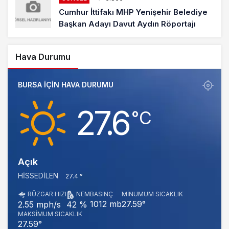
Cumhur İttifakı MHP Yenişehir Belediye
Başkan Adayı Davut Aydın Röportajı
Hava Durumu
BURSA IÇIN HAVA DURUMU
27.6
‎°C
Açık
HISSEDILEN
27.4 °
RÜZGAR HIZI
NEM
BASINÇ
MINUMUM SICAKLIK
1012 mb
27.59°
2.55 mph/s
42 %
MAKSIMUM SICAKLIK
27.59°