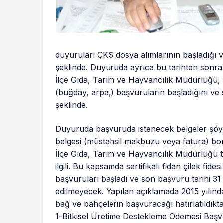
duyuruları ÇKS dosya alımlarının başladığı v
şeklinde. Duyuruda ayrıca bu tarihten sonrak
İlçe Gıda, Tarım ve Hayvancılık Müdürlüğü, i
(buğday, arpa,) başvuruların başladığını v
şeklinde.
Duyuruda başvuruda istenecek belgeler şöyle
belgesi (müstahsil makbuzu veya fatura) bor
İlçe Gıda, Tarım ve Hayvancılık Müdürlüğü ta
ilgili. Bu kapsamda sertifikalı fidan çilek fid
başvuruları başladı ve son başvuru tarihi 31
edilmeyecek. Yapılan açıklamada 2015 yılında
bağ ve bahçelerin başvuracağı hatırlatıldıkt
1-Bitkisel Üretime Destekleme Ödemesi Başv