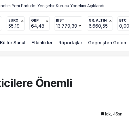
EURO
GBP
BIST
GR. ALTIN
BTC
55,19
64,48
13.779,39
6.660,55
0,0
Kültür Sanat
Etkinlikler
Röportajlar
Geçmişten Gelen
ticilere Önemli
1dk, 45sn