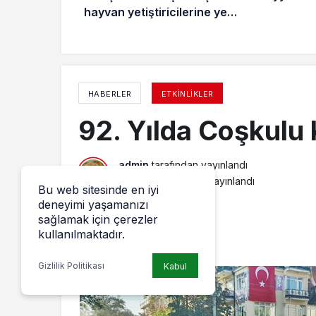
hayvan yetiştiricilerine yem
desteği
HABERLER
ETKINLIKLER
92. Yılda Coşkulu
admin
tarafından yayınlandı
2 Kasım 2015, 17:19
yayınlandı
Bu web sitesinde en iyi
deneyimi yaşamanızı
sağlamak için çerezler
kullanılmaktadır.
Gizlilik Politikası
Kabul