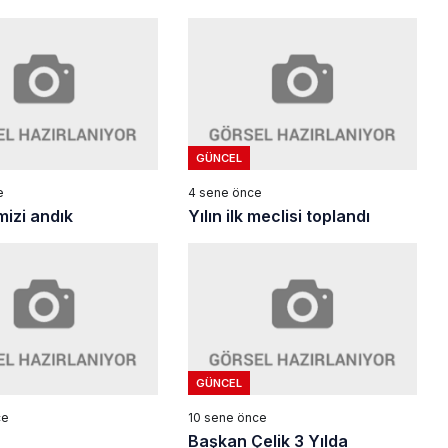
GÜNCEL
e
4 sene önce
mizi andık
Yılın ilk meclisi toplandı
GÜNCEL
ce
10 sene önce
Başkan Çelik 3 Yılda