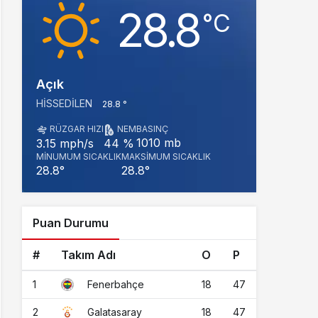
28.8
‎°C
Açık
HISSEDILEN
28.8 °
RÜZGAR HIZI
NEM
BASINÇ
1010 mb
3.15 mph/s
44 %
MINUMUM SICAKLIK
MAKSIMUM SICAKLIK
28.8°
28.8°
Puan Durumu
#
Takım Adı
O
P
1
18
47
Fenerbahçe
2
18
47
Galatasaray