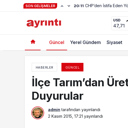
SON GELIŞMELER
92. Yılda Coşkulu Kutlama
USD
47,71
Güncel
Yerel Gündem
Siyaset
HABERLER
GÜNCEL
İlçe Tarım’dan Üre
Duyurular
admin
tarafından yayınlandı
2 Kasım 2015, 17:21
yayınlandı