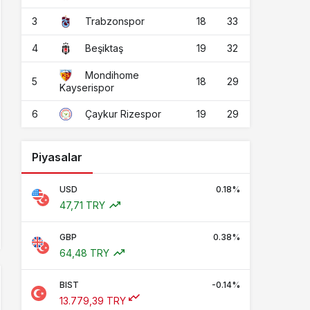
3
18
33
Trabzonspor
4
19
32
Beşiktaş
Mondihome
5
18
29
Kayserispor
6
19
29
Çaykur Rizespor
Piyasalar
USD
0.18%
47,71 TRY
GBP
0.38%
64,48 TRY
BIST
-0.14%
13.779,39 TRY