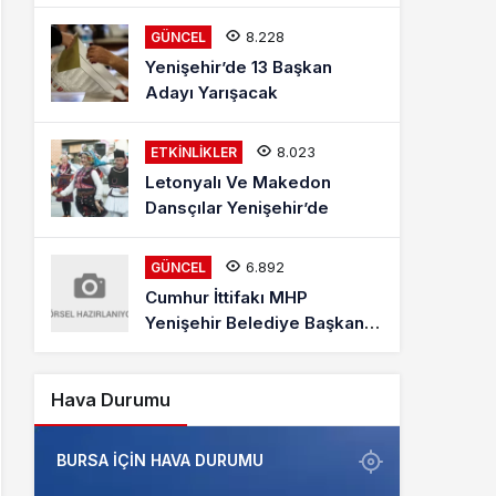
Mehmet Kaya Röportajı
8.228
GÜNCEL
Yenişehir’de 13 Başkan
Adayı Yarışacak
8.023
ETKINLIKLER
Letonyalı Ve Makedon
Dansçılar Yenişehir’de
6.892
GÜNCEL
Cumhur İttifakı MHP
Yenişehir Belediye Başkan
Adayı Davut Aydın Röportajı
Hava Durumu
BURSA IÇIN HAVA DURUMU