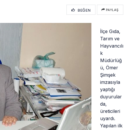
BEĞEN
PAYLAŞ
İlçe Gıda,
Tarım ve
Hayvancılı
k
Müdürlüğ
ü, Ömer
Şimşek
imzasıyla
yaptığı
duyurular
da,
üreticileri
uyardı.
Yapılan ilk