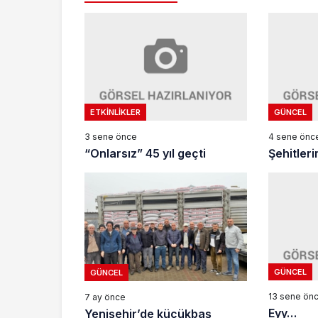
ETKINLIKLER
GÜNCEL
3 sene önce
4 sene önc
“Onlarsız” 45 yıl geçti
Şehitleri
GÜNCEL
GÜNCEL
13 sene ön
7 ay önce
Eyy…
Yenişehir’de küçükbaş