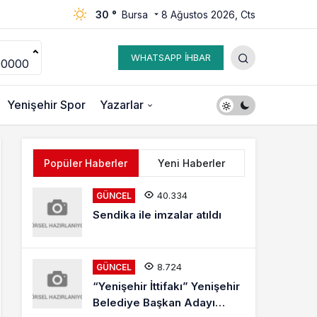
30 °
Bursa
8 Ağustos 2026, Cts
WHATSAPP İHBAR
00000
Yenişehir Spor
Yazarlar
Popüler Haberler
Yeni Haberler
40.334
GÜNCEL
Sendika ile imzalar atıldı
8.724
GÜNCEL
“Yenişehir İttifakı” Yenişehir
Belediye Başkan Adayı