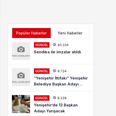
Popüler Haberler
Yeni Haberler
40.334
GÜNCEL
Sendika ile imzalar atıldı
8.724
GÜNCEL
“Yenişehir İttifakı” Yenişehir
Belediye Başkan Adayı
Mehmet Kaya Röportajı
8.228
GÜNCEL
Yenişehir’de 13 Başkan
Adayı Yarışacak