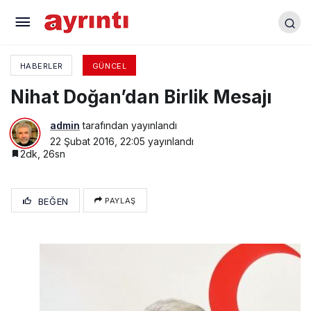
“İlçeler Çevre Sorunlarını Belirliyor” Çalıştayı
Yenişehir’de yapıldı
HABERLER
GÜNCEL
Nihat Doğan’dan Birlik Mesajı
admin
tarafından yayınlandı
22 Şubat 2016, 22:05
yayınlandı
2dk, 26sn
BEĞEN
PAYLAŞ