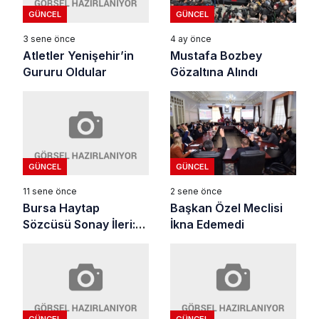
GÜNCEL
GÜNCEL
3 sene önce
4 ay önce
Atletler Yenişehir’in
Mustafa Bozbey
Gururu Oldular
Gözaltına Alındı
GÜNCEL
GÜNCEL
11 sene önce
2 sene önce
Bursa Haytap
Başkan Özel Meclisi
Sözcüsü Sonay İleri:
İkna Edemedi
100 Köpek İtlaf Edildi
GÜNCEL
GÜNCEL