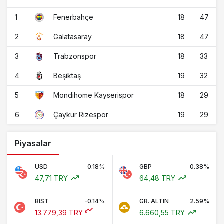
1
18
47
Fenerbahçe
2
18
47
Galatasaray
3
18
33
Trabzonspor
4
19
32
Beşiktaş
5
18
29
Mondihome Kayserispor
6
19
29
Çaykur Rizespor
Piyasalar
USD
0.18%
GBP
0.38%
47,71 TRY
64,48 TRY
BIST
-0.14%
GR. ALTIN
2.59%
13.779,39 TRY
6.660,55 TRY