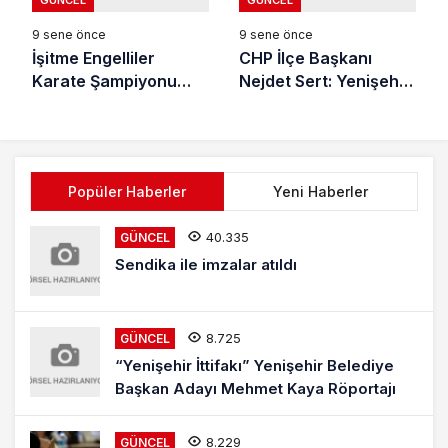
9 sene önce
9 sene önce
İşitme Engelliler
CHP İlçe Başkanı
Karate Şampiyonu
Nejdet Sert: Yenişehir
Başkan Çelik’i Ziyaret
Hayır Diyecek
Etti
Popüler Haberler
Yeni Haberler
40.335
GÜNCEL
Sendika ile imzalar atıldı
8.725
GÜNCEL
“Yenişehir İttifakı” Yenişehir Belediye
Başkan Adayı Mehmet Kaya Röportajı
8.229
GÜNCEL