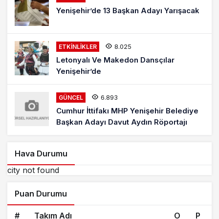
Yenişehir’de 13 Başkan Adayı Yarışacak
8.025
ETKINLIKLER
Letonyalı Ve Makedon Dansçılar
Yenişehir’de
6.893
GÜNCEL
Cumhur İttifakı MHP Yenişehir Belediye
Başkan Adayı Davut Aydın Röportajı
Hava Durumu
city not found
Puan Durumu
#
Takım Adı
O
P