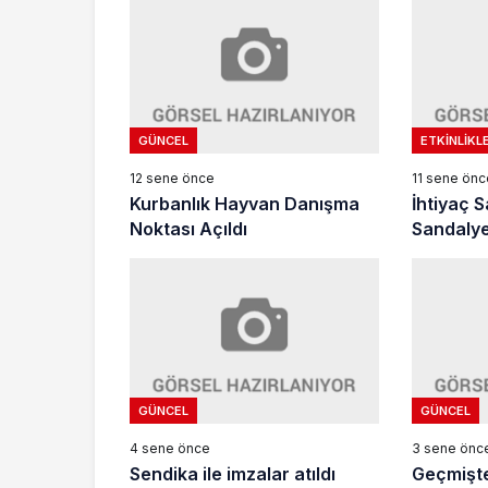
GÜNCEL
ETKINLIKL
12 sene önce
11 sene önc
Kurbanlık Hayvan Danışma
İhtiyaç S
Noktası Açıldı
Sandaly
GÜNCEL
GÜNCEL
4 sene önce
3 sene önc
Sendika ile imzalar atıldı
Geçmişt