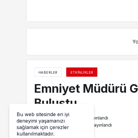
Yo
HABERLER
ETKINLIKLER
Emniyet Müdürü G
Buluştu
Bu web sitesinde en iyi
admin
tarafından yayınlandı
deneyimi yaşamanızı
7 Mayıs 2014, 19:10
yayınlandı
sağlamak için çerezler
kullanılmaktadır.