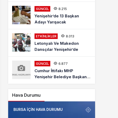
Mehmet Kaya Röportajı
8.215
GÜNCEL
Yenişehir’de 13 Başkan
Adayı Yarışacak
8.013
ETKINLIKLER
Letonyalı Ve Makedon
Dansçılar Yenişehir’de
6.877
GÜNCEL
Cumhur İttifakı MHP
Yenişehir Belediye Başkan
Adayı Davut Aydın Röportajı
Hava Durumu
BURSA IÇIN HAVA DURUMU