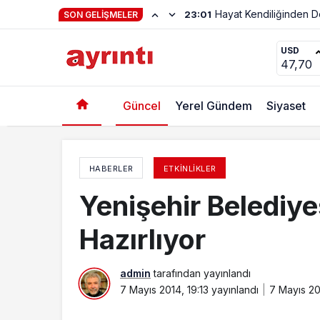
Hayat Kendiliğinden 
23:01
SON GELIŞMELER
Emniyet Müdürü Gönültaş Basınla Buluştu
USD
47,70
Güncel
Yerel Gündem
Siyaset
HABERLER
ETKINLIKLER
Yenişehir Belediyes
Hazırlıyor
admin
tarafından yayınlandı
7 Mayıs 2014, 19:13
yayınlandı
7 Mayıs 20