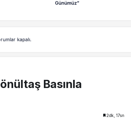
Günümüz”
rumlar kapalı.
önültaş Basınla
2dk, 17sn