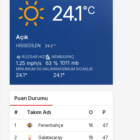
24.1
‎°C
Açık
HISSEDILEN
24.2 °
RÜZGAR HIZI
NEM
BASINÇ
1011 mb
1.25 mph/s
63 %
MINUMUM SICAKLIK
MAKSIMUM SICAKLIK
24.1°
24.1°
Puan Durumu
#
Takım Adı
O
P
1
18
47
Fenerbahçe
2
18
47
Galatasaray