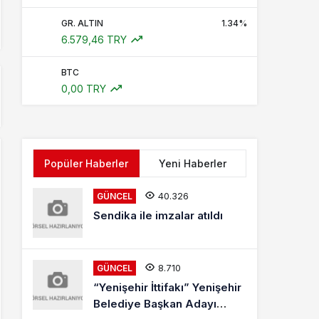
GR. ALTIN
1.34%
6.579,46 TRY
BTC
0,00 TRY
Popüler Haberler
Yeni Haberler
40.326
GÜNCEL
Sendika ile imzalar atıldı
8.710
GÜNCEL
“Yenişehir İttifakı” Yenişehir
Belediye Başkan Adayı