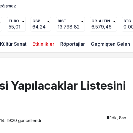
Değişmez
EURO
GBP
BIST
GR. ALTIN
BTC
55,01
64,24
13.798,82
6.579,46
0,0
Kültür Sanat
Etkinlikler
Röportajlar
Geçmişten Gelen
i Yapılacaklar Listesini
1dk, 8sn
14, 19:20
güncellendi