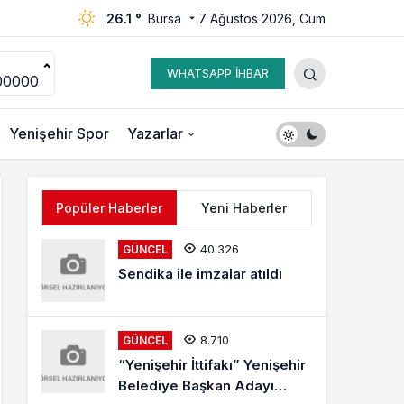
26.1 °
Bursa
7 Ağustos 2026, Cum
WHATSAPP İHBAR
00000
Yenişehir Spor
Yazarlar
Popüler Haberler
Yeni Haberler
40.326
GÜNCEL
Sendika ile imzalar atıldı
8.710
GÜNCEL
“Yenişehir İttifakı” Yenişehir
Belediye Başkan Adayı