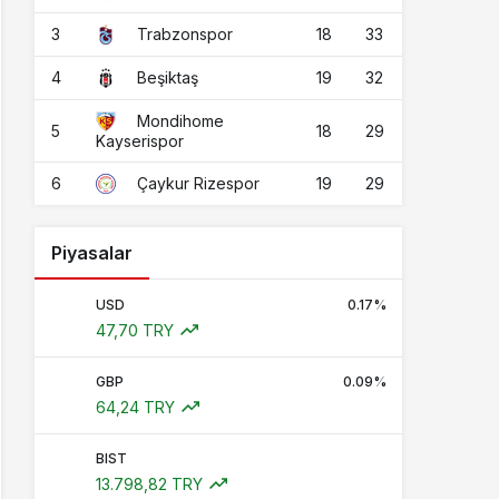
3
18
33
Trabzonspor
4
19
32
Beşiktaş
Mondihome
5
18
29
Kayserispor
6
19
29
Çaykur Rizespor
Piyasalar
USD
0.17%
47,70 TRY
GBP
0.09%
64,24 TRY
BIST
13.798,82 TRY