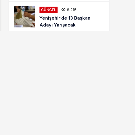
Mehmet Kaya Röportajı
8.215
GÜNCEL
Yenişehir’de 13 Başkan
Adayı Yarışacak
8.013
ETKINLIKLER
Letonyalı Ve Makedon
Dansçılar Yenişehir’de
6.877
GÜNCEL
Cumhur İttifakı MHP
Yenişehir Belediye Başkan
Adayı Davut Aydın Röportajı
Hava Durumu
BURSA IÇIN HAVA DURUMU