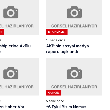
ER
ETKINLIKLER
e
13 sene önce
ahiplerine Akülü
AKP’nin sosyal medya
e
raporu açıklandı
GÜNCEL
e
5 sene önce
en Haber Var
“6 Eylül Bizim Namus